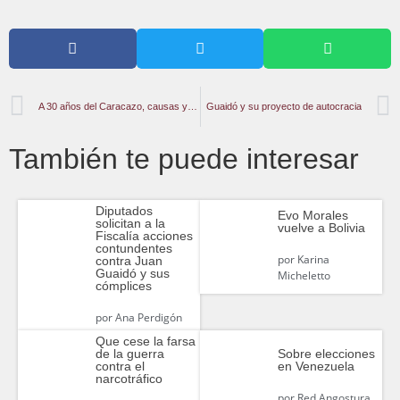
A 30 años del Caracazo, causas y consecuencias
Guaidó y su proyecto de autocracia
También te puede interesar
Diputados
Evo Morales
solicitan a la
vuelve a Bolivia
Fiscalía acciones
contundentes
por
Karina
contra Juan
Guaidó y sus
Micheletto
cómplices
por
Ana Perdigón
Que cese la farsa
de la guerra
Sobre elecciones
contra el
en Venezuela
narcotráfico
por
Red Angostura