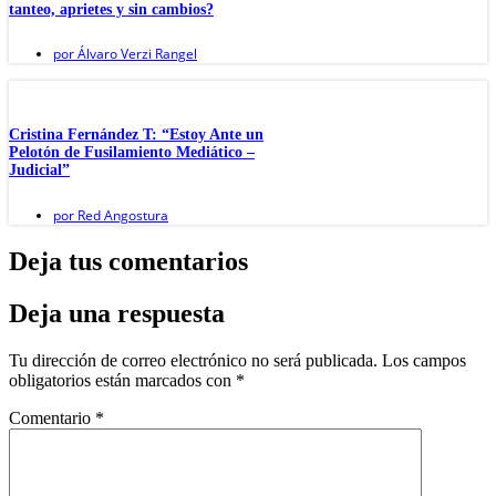
tanteo, aprietes y sin cambios?
por
Álvaro Verzi Rangel
Cristina Fernández T: “Estoy Ante un
Pelotón de Fusilamiento Mediático –
Judicial”
por
Red Angostura
Deja tus comentarios
Deja una respuesta
Tu dirección de correo electrónico no será publicada.
Los campos
obligatorios están marcados con
*
Comentario
*