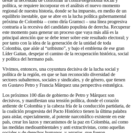
desde la necesidad de conformar la contra-hegemonía social y
política, se requiere incorporar en el análisis el nuevo momento
regional de nuestra historia, donde se ha impuesto, en medio de un
equilibrio inestable, que se abre en la lucha política gubernamental
próxima de Colombia – como diría Gramsci – una línea progresiva
contraria a la recesiva del candidato populista de derecha. Recuperar
este momento para generar un proceso que vaya más allá es la
principal atención que se debe tener sobre este resultado electoral; y
por tanto con la idea de la generación de la unidad de toda
Colombia, que aísle al “uribismo”, y bajo el emblema de ese gran
Líder Gaitan, despejar el camino de la recuperación histórica, social
y política del hermano país.
Vivimos, entonces, una coyuntura decisiva de la lucha social y
política de la región, en que se han reconocido diversidad de
sectores subalternos, sociales y sindicales, y de género, que tienen
en Gustavo Petro y Francia Márquez una perspectiva estratégica.
Los próximos 100 días de gobierno de Petro y Márquez son
decisivos, y manifiestan una tensión política, donde el corazón
ardiente de Colombia y la cabeza fría de la conducción partidaria, de
la coalición progresista del Pacto Histórico tienen la última palabra
para aislar, especialmente, al potente narcotráfico existente en este
país, crear los lazos y mecanismos de la paz en Colombia, así como
las medidas medioambientales y anti extractivistas, como aquellas
sociales y de derechos humanos, y agrarias, que fueron