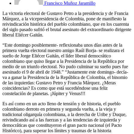
Francisco Muñoz Jaramillo
La victoria electoral de Gustavo Petro a la presidencia y de Francia
Márquez, a la vicepresidencia de Colombia, pone de manifiesto la
reivindicación histórica del pueblo colombiano, que en los cuarenta
del siglo pasado sufrió el brutal asesinato del extraordinario dirigente
liberal Eliécer Gaitán.
“Este domingo posiblemente- reflexionaba unos días antes de la
primera vuelta electoral nuestro amigo Raúl Borja- se realizara el
sueño de Jorge Eliécer Gaitán, el líder liberal democrático
colombiano que quiso llegar a la Presidencia de la República por
medio de un triunfo electoral. No pudo culminar su sueño pues fue
asesinado el 9 de abril de 1948.” “Justamente este domingo- decía-
va a ganar la Presidencia de la República de Colombia, el binomio
de las izquierdas: Gustavo Petro y Francia Márquez. ¿Meras
coincidencias? Es como que está sucediéndose una feliz
constelación de planetas. ¡Júpiter y Venus!!!
Es así como en un acto lleno de tensión y de historia, el pueblo
colombiano derroto en primera y segunda vuelta, a la vieja y
tradicional oligarquía colombiana, a la derecha de Uribe y Duque,
reivindicando así a las fuerzas y a las tendencias de izquierda y
democráticas que constituyeron el gran pacto nacional (el Pacto
Histórico), para superar los límites y traumas de la historia