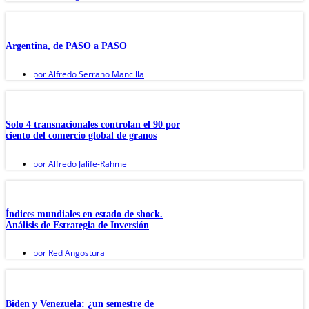
Argentina, de PASO a PASO
por
Alfredo Serrano Mancilla
Solo 4 transnacionales controlan el 90 por
ciento del comercio global de granos
por
Alfredo Jalife-Rahme
Índices mundiales en estado de shock.
Análisis de Estrategia de Inversión
por
Red Angostura
Biden y Venezuela: ¿un semestre de