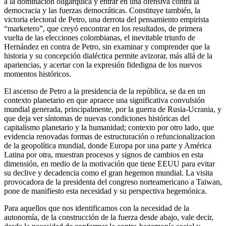
a la dominación oligárquica y entrar en una ofensiva contra la
democracia y las fuerzas democráticas. Constituye también, la
victoria electoral de Petro, una derrota del pensamiento empirista
“marketero”, que creyó encontrar en los resultados, de primera
vuelta de las elecciones colombianas, el inevitable triunfo de
Hernández en contra de Petro, sin examinar y comprender que la
historia y su concepción dialéctica permite avizorar, más allá de la
apariencias, y acertar con la expresión fidedigna de los nuevos
momentos históricos.
El ascenso de Petro a la presidencia de la república, se da en un
contexto planetario en que apraece una significativa convulsión
mundial generada, principalmente, por la guerra de Rusia-Ucrania, y
que deja ver síntomas de nuevas condiciones históricas del
capitalismo planetario y la humanidad; contexto por otro lado, que
evidencia renovadas formas de estructuración o refuncionalizacion
de la geopolítica mundial, donde Europa por una parte y América
Latina por otra, muestran procesos y signos de cambios en esta
dimensión, en medio de la motivación que tiene EEUU para evitar
su declive y decadencia como el gran hegemon mundial. La visita
provocadora de la presidenta del congreso norteamericano a Taiwan,
pone de manifiesto esta necesidad y su perspectiva hegemónica.
Para aquellos que nos identificamos con la necesidad de la
autonomía, de la construcción de la fuerza desde abajo, vale decir,