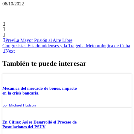
06/10/2022
Prev
La Mayor Prisión al Aire Libre
Congresistas Estadounidenses y la Tragedia Meteorológica de Cuba
Next
También te puede interesar
Mecánica del mercado de bonos, impacto
en la crisis bancaria.
por
Michael Hudson
En Cifras: Así se Desarrolló el Proceso de
Postulaciones del PSUV