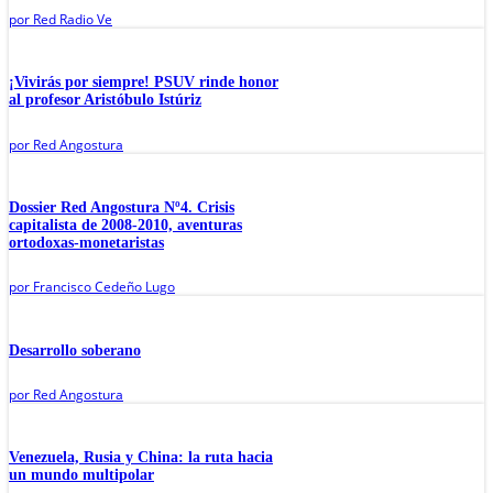
por
Red Radio Ve
¡Vivirás por siempre! PSUV rinde honor
al profesor Aristóbulo Istúriz
por
Red Angostura
Dossier Red Angostura Nº4. Crisis
capitalista de 2008-2010, aventuras
ortodoxas-monetaristas
por
Francisco Cedeño Lugo
Desarrollo soberano
por
Red Angostura
Venezuela, Rusia y China: la ruta hacia
un mundo multipolar