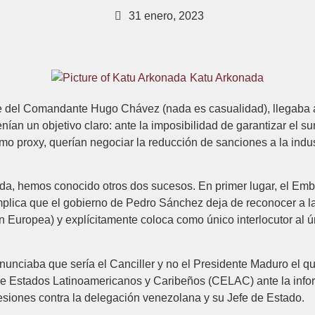
31 enero, 2023
Katu Arkonada
rte del Comandante Hugo Chávez (nada es casualidad), llegaba
an un objetivo claro: ante la imposibilidad de garantizar el sum
 proxy, querían negociar la reducción de sanciones a la indust
da, hemos conocido otros dos sucesos. En primer lugar, el Em
mplica que el gobierno de Pedro Sánchez deja de reconocer a l
n Europea) y explícitamente coloca como único interlocutor al ú
unciaba que sería el Canciller y no el Presidente Maduro el que
 Estados Latinoamericanos y Caribeños (CELAC) ante la infor
resiones contra la delegación venezolana y su Jefe de Estado.