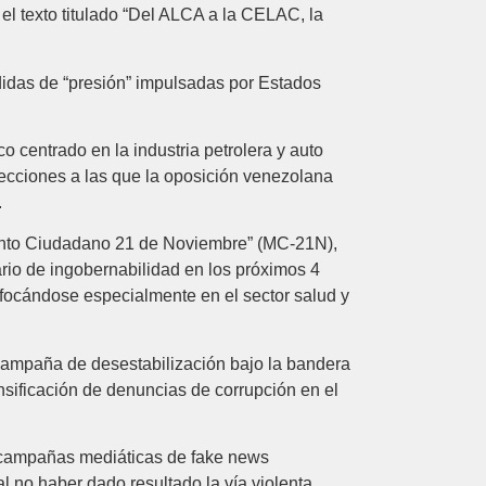
el texto titulado “Del ALCA a la CELAC, la
das de “presión” impulsadas por Estados
 centrado en la industria petrolera y auto
ecciones a las que la oposición venezolana
.
iento Ciudadano 21 de Noviembre” (MC-21N),
rio de ingobernabilidad en los próximos 4
focándose especialmente en el sector salud y
campaña de desestabilización bajo la bandera
nsificación de denuncias de corrupción en el
r campañas mediáticas de fake news
l no haber dado resultado la vía violenta,