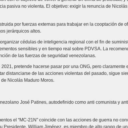
cia pasiva no violenta. El objetivo: exigir la renuncia de Nicol
ruida por fuerzas externas para trabajar en la cooptación de of
s jerárquicos altos.
ganizar cédulas de inteligencia regional con el fin de suminist
 elementos sensibles y en tiempo real sobre PDVSA. La recomend
nción de las fuerzas de seguridad venezolanas.
e 2021, pretende hacerse pasar por una ONG, pero claramente e
ntar distanciarse de las acciones violentas del pasado, sigue si
io de Nicolás Maduro Moros.
enezolano José Patines, autodefinido como anti comunista y ant
mentos el “MC-21N” coincide con las acciones de guerra no co
 Su Presidente, William Jiménez, es miembro de alto rango de 