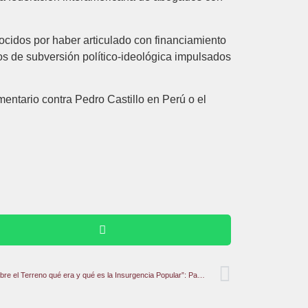
cidos por haber articulado con financiamiento
os de subversión político-ideológica impulsados
entario contra Pedro Castillo en Perú o el
“Reivindicar a Pancho Villa Permitirá Poner Sobre el Terreno qué era y qué es la Insurgencia Popular”: Paco Ignacio Taibo II