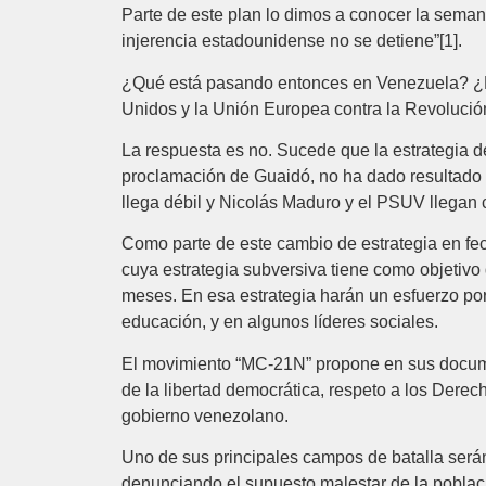
Parte de este plan lo dimos a conocer la seman
injerencia estadounidense no se detiene”[1].
¿Qué está pasando entonces en Venezuela? ¿P
Unidos y la Unión Europea contra la Revolució
La respuesta es no. Sucede que la estrategia de
proclamación de Guaidó, no ha dado resultado 
llega débil y Nicolás Maduro y el PSUV llegan c
Como parte de este cambio de estrategia en f
cuya estrategia subversiva tiene como objetivo
meses. En esa estrategia harán un esfuerzo po
educación, y en algunos líderes sociales.
El movimiento “MC-21N” propone en sus docume
de la libertad democrática, respeto a los Derec
gobierno venezolano.
Uno de sus principales campos de batalla será
denunciando el supuesto malestar de la població