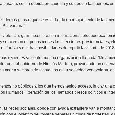
a pasada, con la debida precaución y cuidado a las fuentes, en 
odemos pensar que se está dando un relajamiento de las medi
n Bolivariana?
 violencia, guarimbas, presión internacional, bloqueo económico
y se acercan en pocos meses las elecciones presidenciales, el
on fuerza y muchas posibilidades de repetir la victoria de 2018
echas recientes se conformó una organización llamada “Movim
 derrocar al gobierno de Nicolás Maduro, provocando un escena
r sumar a sectores descontentos de la sociedad venezolana, en
ntos no públicos a los que hemos tenido acceso, iniciar una 
hos Humanos, liberación de los llamados presos políticos e inte
n las redes sociales, donde con ayuda extranjera van a monta
n con el objetivo de volver a generar un clima de protestas, y a