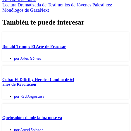
Lectura Dramatizada de Testimonios de Jóvenes Palestinos:
Monólogos de Gaza
Next
También te puede interesar
Donald Trump: El Arte de Fracasar
por
Arles Gómez
Cuba: El Difícil y Heroico Camino de 64
años de Revolución
por
Red Angostura
Quebradón: donde la luz no se va
por
Ángel Salazar