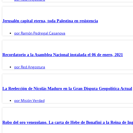
Jerusalén capital eterna, toda Palestina en resistencia
por
Ramón Pedregal Casanova
Recordatorio a la Asamblea Nacional instalada el 06 de enero, 2021
por
Red Angostura
La Reelección de Nicolás Maduro en la Gran Disputa Geopolítica Actual
por
Misión Verdad
Robo del oro venezolano. La carta de Hebe de Bonafini a la Reina de Ing