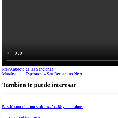
Prev
Antídoto de las Sanciones
Murales de la Esperanza – San Bernardino.
Next
También te puede interesar
Paralelismos: la contra de los años 80 y la de ahora
por
Red Angostura