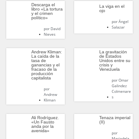
Descarga el
La viga en el
libro «La tortura
ojo
y el crimen
político»
por
Ángel
Salazar
por
David
Nieves
Andrew Kliman:
La gravitación
La caída de la
de Estados
tasa de
Unidos entre su
ganancias y el
crisis y
fracaso de la
Venezuela
producción
capitalista
por
Omar
Galindez
por
Colmenare
Andrew
s
Kliman
Ali Rodríguez.
Tenaza imperial
«Un Fausto
(II)
anda por la
avenida»
por
Mariadela