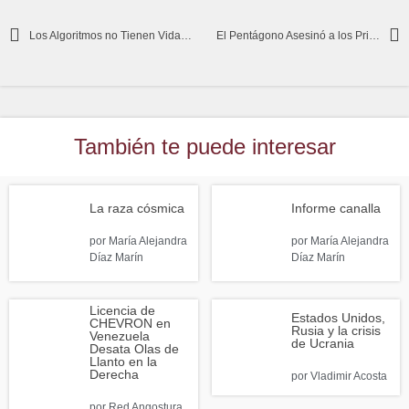
Los Algoritmos no Tienen Vida Propia
El Pentágono Asesinó a los Prisioneros de Guerra Estadounidenses Capturados por los Vietnamitas
También te puede interesar
La raza cósmica
Informe canalla
por
María Alejandra
por
María Alejandra
Díaz Marín
Díaz Marín
Licencia de
Estados Unidos,
CHEVRON en
Rusia y la crisis
Venezuela
de Ucrania
Desata Olas de
Llanto en la
Derecha
por
Vladimir Acosta
por
Red Angostura