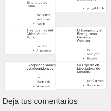
Exteriores de
Cuba
por
JACOBIN
por
Bruno
Rodríguez
Padilla
Tres poemas del
El Esequibo y el
Chino Valera
Entreguismo
Mora
Genético
Opositor
por
Red
por
Angostura
Amelyren
Basabe
Excepcionalidades
La Expedición
estadounidenses
Libertadora de
Miranda
por
por
Carmen
Mariadela
Bohórquez
Villanueva
Deja tus comentarios