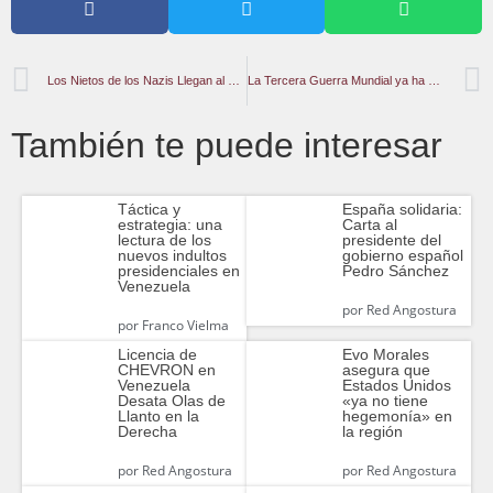
Los Nietos de los Nazis Llegan al Poder en Europa
La Tercera Guerra Mundial ya ha comenzado, pero no todos lo entienden
También te puede interesar
Táctica y
España solidaria:
estrategia: una
Carta al
lectura de los
presidente del
nuevos indultos
gobierno español
presidenciales en
Pedro Sánchez
Venezuela
por
Red Angostura
por
Franco Vielma
Licencia de
Evo Morales
CHEVRON en
asegura que
Venezuela
Estados Unidos
Desata Olas de
«ya no tiene
Llanto en la
hegemonía» en
Derecha
la región
por
Red Angostura
por
Red Angostura