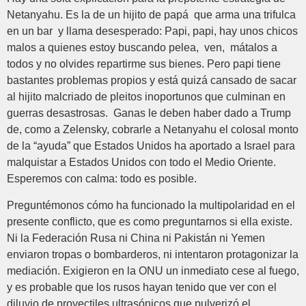
Netanyahu. Es la de un hijito de papá que arma una trifulca
en un bar y llama desesperado: Papi, papi, hay unos chicos
malos a quienes estoy buscando pelea, ven, mátalos a
todos y no olvides repartirme sus bienes. Pero papi tiene
bastantes problemas propios y está quizá cansado de sacar
al hijito malcriado de pleitos inoportunos que culminan en
guerras desastrosas. Ganas le deben haber dado a Trump
de, como a Zelensky, cobrarle a Netanyahu el colosal monto
de la “ayuda” que Estados Unidos ha aportado a Israel para
malquistar a Estados Unidos con todo el Medio Oriente.
Esperemos con calma: todo es posible.
Preguntémonos cómo ha funcionado la multipolaridad en el
presente conflicto, que es como preguntarnos si ella existe.
Ni la Federación Rusa ni China ni Pakistán ni Yemen
enviaron tropas o bombarderos, ni intentaron protagonizar la
mediación. Exigieron en la ONU un inmediato cese al fuego,
y es probable que los rusos hayan tenido que ver con el
diluvio de proyectiles ultrasónicos que pulverizó el