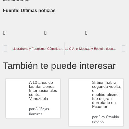
Fuente: Ultimas noticias
Liberalismo y Fascismo: Cómplices del Crimen Capitalista
La CIA, el Mossad y Epstein: desentrañando los vínculos de espionaje de la familia Maxwell
También te puede interesar
A 10 años de
Si bien habrá
las Sanciones
segunda vuelta,
Internacionales
el
contra
neoliberalismo
Venezuela
fue el gran
derrotado en
Ecuador
por
Alí Rojas
Ramírez
por
Eloy Osvaldo
Proaño