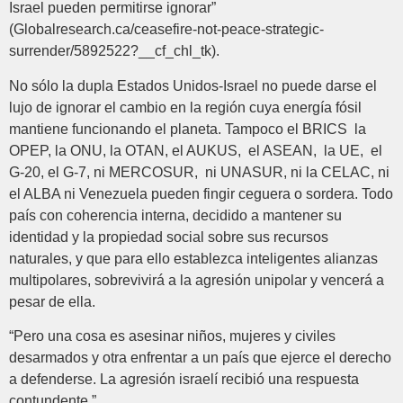
Israel pueden permitirse ignorar”
(Globalresearch.ca/ceasefire-not-peace-strategic-
surrender/5892522?__cf_chl_tk).
No sólo la dupla Estados Unidos-Israel no puede darse el
lujo de ignorar el cambio en la región cuya energía fósil
mantiene funcionando el planeta. Tampoco el BRICS la
OPEP, la ONU, la OTAN, el AUKUS, el ASEAN, la UE, el
G-20, el G-7, ni MERCOSUR, ni UNASUR, ni la CELAC, ni
el ALBA ni Venezuela pueden fingir ceguera o sordera. Todo
país con coherencia interna, decidido a mantener su
identidad y la propiedad social sobre sus recursos
naturales, y que para ello establezca inteligentes alianzas
multipolares, sobrevivirá a la agresión unipolar y vencerá a
pesar de ella.
“Pero una cosa es asesinar niños, mujeres y civiles
desarmados y otra enfrentar a un país que ejerce el derecho
a defenderse. La agresión israelí recibió una respuesta
contundente.”