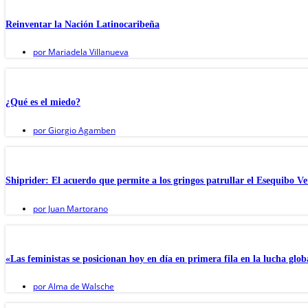
Reinventar la Nación Latinocaribeña
por
Mariadela Villanueva
¿Qué es el miedo?
por
Giorgio Agamben
Shiprider: El acuerdo que permite a los gringos patrullar el Esequibo V
por
Juan Martorano
«Las feministas se posicionan hoy en día en primera fila en la lucha glo
por
Alma de Walsche