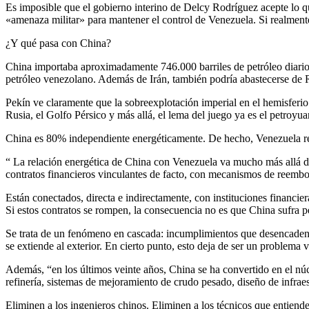
Es imposible que el gobierno interino de Delcy Rodríguez acepte lo qu
«amenaza militar» para mantener el control de Venezuela. Si realmente
¿Y qué pasa con China?
China importaba aproximadamente 746.000 barriles de petróleo diario
petróleo venezolano. Además de Irán, también podría abastecerse de 
Pekín ve claramente que la sobreexplotación imperial en el hemisferio 
Rusia, el Golfo Pérsico y más allá, el lema del juego ya es el petroyua
China es 80% independiente energéticamente. De hecho, Venezuela re
“ La relación energética de China con Venezuela va mucho más allá d
contratos financieros vinculantes de facto, con mecanismos de reembol
Están conectados, directa e indirectamente, con instituciones financi
Si estos contratos se rompen, la consecuencia no es que China sufra p
Se trata de un fenómeno en cascada: incumplimientos que desencadenan 
se extiende al exterior. En cierto punto, esto deja de ser un problema
Además, “en los últimos veinte años, China se ha convertido en el nú
refinería, sistemas de mejoramiento de crudo pesado, diseño de infraes
Eliminen a los ingenieros chinos. Eliminen a los técnicos que entiend