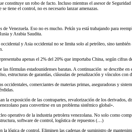
e constituye un robo de facto. Incluso mientras el asesor de Seguridad 
 se tiene el control, no es necesario lanzar amenazas.
s de Venezuela. Eso no es mucho. Pekín ya está trabajando para reempl
Rusia y Arabia Saudita.
occidental y Asia occidental no se limita solo al petróleo, sino tambié
n.
presentaba apenas el 2% del 20% que importaba China, según cifras de
e las fórmulas estadounidenses baratas. A continuación se describe en
so, estructuras de garantías, cláusulas de penalización y vínculos con
eras occidentales, comerciantes de materias primas, aseguradoras y sist
érdidas.
la exposición de las contrapartes, revalorización de los derivados, di
 venezolano para convertirse en un problema sistémico global».
cleo operativo de la industria petrolera venezolana. No solo como comp
tructura, software de control, logística de repuestos (…)
en la lógica de control. Eliminen las cadenas de suministro de manteni