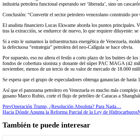
industria petrolera funcional esperando ser ‘liberada’, sino un cascarón
Conclusión: “Convertir el sector petrolero venezolano construido por
El analista financiero Lucas Ekwame aborda los puntos principales. Ve
tras la extracción, se endurece de nuevo, lo que requiere diluyente: s
Si a esto le sumamos la infraestructura energética de Venezuela, mold
la defectuosa “estrategia” petrolera del neo-Calígula se hace obvia.
Por supuesto, eso no altera el festín a corto plazo de los buitres de 
fondos de cobertura sionista y donante del súper PAC MAGA (42 mill
noviembre, menos de un tercio de su valor de mercado de 18.000 millo
Se espera que el grupo de especuladores obtenga ganancias de hasta 
Así que el panorama petrolero en Venezuela es mucho más complejo de 
gusano Marco Rubio, corte el flujo de petróleo de Caracas a Shanghá
Prev
Operación Trump, ¿Resolución Absoluta? Para Nada…
Hacia Dónde Apunta la Reforma Parcial de la Ley de Hidrocarburos
N
También te puede interesar