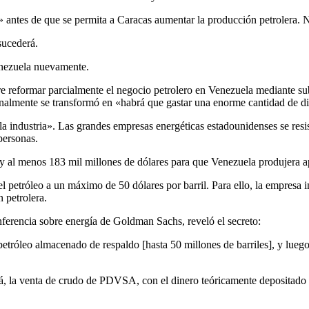
» antes de que se permita a Caracas aumentar la producción petrolera. N
sucederá.
enezuela nuevamente.
ere reformar parcialmente el negocio petrolero en Venezuela mediante s
almente se transformó en «habrá que gastar una enorme cantidad de din
 industria». Las grandes empresas energéticas estadounidenses se resis
personas.
 al menos 183 mil millones de dólares para que Venezuela produjera ape
 petróleo a un máximo de 50 dólares por barril. Para ello, la empresa 
 petrolera.
nferencia sobre energía de Goldman Sachs, reveló el secreto:
etróleo almacenado de respaldo [hasta 50 millones de barriles], y lueg
ará, la venta de crudo de PDVSA, con el dinero teóricamente depositado