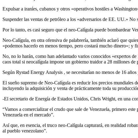
Expulsar a iraníes, cubanos y otros «operativos hostiles a Washington
Suspender las ventas de petróleo a los «adversarios de EE. UU.» No 
Por lo tanto, es casi seguro que el neo-Calígula puede bombardear V
Neo-Calígula, en otra ofensiva de palabrería, también aclaró que qui
«podemos hacerlo en menos tiempo, pero costará mucho dinero»; y fin
No, no lo harán, como han adelantado varios conocidos «expertos de la
caos total si neocalígula impone un gobierno traidor a 28 millones de 
Según Rystad Energy Analysis , se necesitarían no menos de 16 años y
El sueño supremo de Neo-Calígula es reducir los precios mundiales del
incluyendo la adquisición y venta de prácticamente toda su producción
-El secretario de Energía de Estados Unidos, Chris Wright, en una co
“Vamos a comercializar el crudo que sale de Venezuela, primero este p
Venezuela en el mercado”.
Así que, en esencia, el truco neo-Calígula capturará, en realidad rob
al pueblo venezolano”.