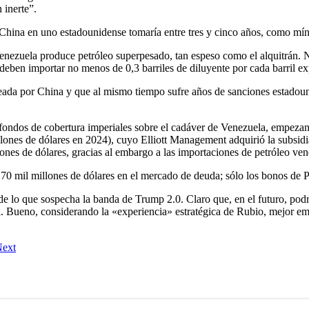
 inerte”.
 China en uno estadounidense tomaría entre tres y cinco años, como mí
nezuela produce petróleo superpesado, tan espeso como el alquitrán. No
e deben importar no menos de 0,3 barriles de diluyente por cada barril e
eada por China y que al mismo tiempo sufre años de sanciones estadouni
los fondos de cobertura imperiales sobre el cadáver de Venezuela, empeza
ones de dólares en 2024), cuyo Elliott Management adquirió la subsid
nes de dólares, gracias al embargo a las importaciones de petróleo ve
170 mil millones de dólares en el mercado de deuda; sólo los bonos de
lo que sospecha la banda de Trump 2.0. Claro que, en el futuro, podría
i. Bueno, considerando la «experiencia» estratégica de Rubio, mejor em
ext