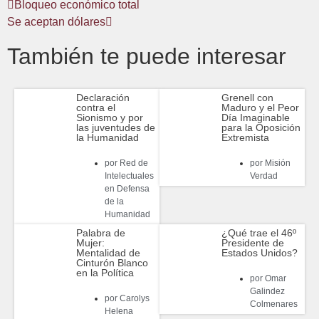
Bloqueo económico total
Se aceptan dólares
También te puede interesar
Declaración
Grenell con
contra el
Maduro y el Peor
Sionismo y por
Día Imaginable
las juventudes de
para la Oposición
la Humanidad
Extremista
por
Red de
por
Misión
Intelectuales
Verdad
en Defensa
de la
Humanidad
Palabra de
¿Qué trae el 46º
Mujer:
Presidente de
Mentalidad de
Estados Unidos?
Cinturón Blanco
en la Política
por
Omar
Galindez
por
Carolys
Colmenares
Helena