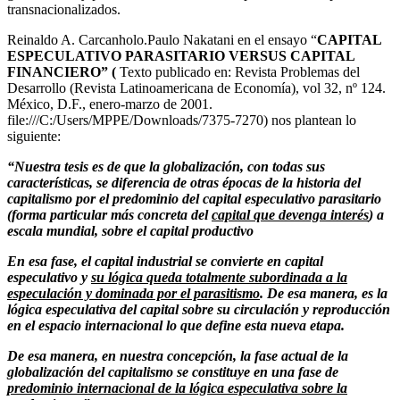
transnacionalizados.
Reinaldo A. Carcanholo.Paulo Nakatani en el ensayo “
CAPITAL
ESPECULATIVO PARASITARIO VERSUS CAPITAL
FINANCIERO” (
Texto publicado en: Revista Problemas del
Desarrollo (Revista Latinoamericana de Economía), vol 32, nº 124.
México, D.F., enero-marzo de 2001.
file:///C:/Users/MPPE/Downloads/7375-7270) nos plantean lo
siguiente:
“
Nuestra tesis es de que la globalización, con todas sus
características, se diferencia de otras épocas de la historia del
capitalismo por el predominio del capital especulativo parasitario
(forma particular más concreta del
capital que devenga interés
) a
escala mundial, sobre el capital productivo
En esa fase, el capital industrial se convierte en capital
especulativo y
su lógica queda totalmente subordinada a la
especulación y dominada por el parasitismo
. De esa manera, es la
lógica especulativa del capital sobre su circulación y reproducción
en el espacio internacional lo que define esta nueva etapa.
De esa manera, en nuestra concepción, la fase actual de la
globalización del capitalismo se constituye en una fase de
predominio internacional de la lógica especulativa sobre la