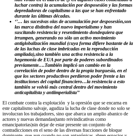
luchar contra) la acumulación por desposesión y las formas
depredadoras de capitalismo a las que se han enfrentado
durante las últimas décadas.
‘’… las sucesivas olas de acumulación por desposesión,son
las marca distintiva del nuevo imperialismo y han
suscitando resistencia y resentimiento dondequiera que
irrumpen, generando no sólo un activo movimiento
antiglobalización mundial (cuya forma difiere bastante de la
de las luchas de clase imbricadas en la reproducción
ampliada),sino también una activa resistencia a la
hegemonía de EUA por parte de poderes subordinados
previamente….También implicó un cambio en la
correlación de poder dentro de la propia burguesía, en el
que los sectores productivos perdieron poder frente a las
instituciones del capital financiero…la resistencia a esto
también se volvió más central dentro del movimiento
anticapitalista y antiimperialista’’
El combate contra la explotación y la opresión que se encarna en
este capitalismo salvaje, agudiza la lucha de clase donde no solo se
involucran los trabajadores, sino que abarca un amplio abanico de
actores y nuevas demandas(tanto reivindicativas como
emancipatorias)sin dejar de estar presente un conjunto de
contradicciones en el seno de las diversas fracciones de bloque
dominante, que aun cuando no son antagónicas, abren espacios y