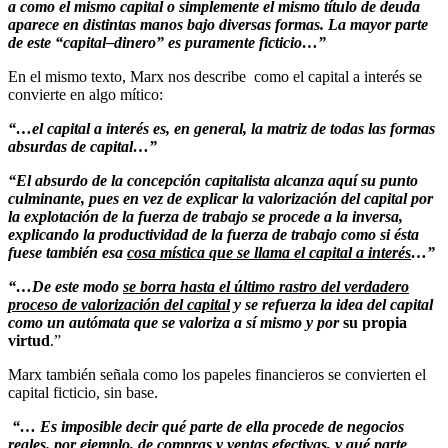
a como el mismo capital o simplemente el mismo título de deuda
aparece en distintas manos bajo diversas formas. La mayor parte
de este “capital–dinero” es puramente ficticio…”
En el mismo texto, Marx nos describe como el capital a interés se
convierte en algo mítico:
“
…el capital a interés es, en general, la matriz de todas las formas
absurdas de capital…”
“El absurdo de la concepción capitalista alcanza aquí su punto
culminante, pues en vez de explicar la valorización del capital por
la explotación de la fuerza de trabajo se procede a la inversa,
explicando la productividad de la fuerza de trabajo como si ésta
fuese también esa
cosa mística que se llama el capital a interés
…”
“…De este modo
se borra hasta el último rastro del verdadero
proceso de valorización del capital
y se refuerza la idea del capital
como un autómata que se valoriza a sí mismo y por
su propia
virtud
.”
Marx también señala como los papeles financieros se convierten el
capital ficticio, sin base.
“… Es imposible decir qué parte de ella procede de negocios
reales. por ejemplo, de compras y ventas efectivas, y qué parte