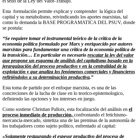
el sello de la Ley del Valor-Trabajo.
Esta formulación permite explicar y comprender la lógica del
capital y su metabolismo, reivindicando los aportes marxistas, tal
como lo demanda la BASE PROGRAMATICA DEL PSUV, donde
se postula:
“Se requiere tomar el instrumental teórico de la crítica de la
economía política formulado por Marx y enriquecido por autores
marxistas para fundamentar una crítica de la economía política de
la transición… En particular es necesario
rescatar la ley del valor
que propone un esquema de análisis del capitalismo basado en la
jerarquización del proceso productivo y en la centralidad de la
explotación y que analiza los fenómenos comerciales y financieros
refiriéndolos a su determinación productiva
.”
Esta toma de partido por el enfoque marxista, es una de las
concreciones de la lucha de clase en lo teorico-epistemologico,
definiendo las opciones y los intereses en juego.
Como sostiene Christian Palloix, esta focalización del análisis en
el
proceso inmediato de producción,
confrontando el fetichismo-
mercancia-mercado, sintetiza una de las premisas de la autonomía de
los trabajadores como sujeto político, enfrentado al capital:
«Solamente restaurando el espesor productivo del proceso de