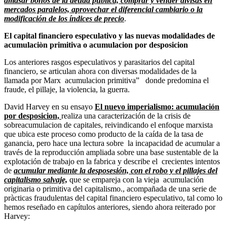
amasar bonos de la deuda pública, comprar y vender divisas en
mercados paralelos, aprovechar el diferencial cambiario o la
modificación de los índices de precio
.
El capital financiero especulativo y las nuevas modalidades de
acumulaciòn primitiva o acumulacion por desposicion
Los anteriores rasgos especulativos y parasitarios del capital
financiero, se articulan ahora con diversas modalidades de la
llamada por Marx acumulacion primitiva” donde predomina el
fraude, el pillaje, la violencia, la guerra.
David Harvey en su ensayo
El nuevo imperialismo: acumulación
por desposicion,
realiza una caracterización de la crisis de
sobreacumulacion de capitales, reivindicando el enfoque marxista
que ubica este proceso como producto de la caída de la tasa de
ganancia, pero hace una lectura sobre la incapacidad de acumular a
través de la reproducción ampliada sobre una base sustentable de la
explotación de trabajo en la fabrica y describe el crecientes intentos
de
acumular mediante la desposesión, con el robo y el pillajes del
capitalismo salvaje,
que se empareja con la vieja acumulación
originaria o primitiva del capitalismo., acompañada de una serie de
pràcticas fraudulentas del capital financiero especulativo, tal como lo
hemos reseñado en capítulos anteriores, siendo ahora reiterado por
Harvey: