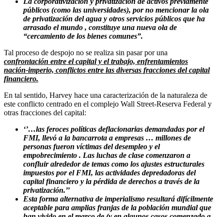
La corporativización y privatización de activos previamente
públicos (como las universidades), por no mencionar la ola
de privatización del agua y otros servicios públicos que ha
arrasado el mundo , constituye una nueva ola de
“cercamiento de los bienes comunes”.
Tal proceso de despojo no se realiza sin pasar por una
confrontación entre el capital y el trabajo, enfrentamientos
nación-imperio, conflictos entre las diversas fracciones del capital
financiero.
En tal sentido, Harvey hace una caracterización de la naturaleza de
este conflicto centrado en el complejo Wall Street-Reserva Federal y
otras fracciones del capital:
‘’…las feroces políticas deflacionarias demandadas por el
FMI, llevó a la bancarrota a empresas … millones de
personas fueron víctimas del desempleo y el
empobrecimiento . Las luchas de clase comenzaron a
confluir alrededor de temas como los ajustes estructurales
impuestos por el FMI, las actividades depredadoras del
capital financiero y la pérdida de derechos a través de la
privatización.’’
Esta forma alternativa de imperialismo resultará difícilmente
aceptable para amplias franjas de la población mundial que
han vivido en el marco de (y en algunos casos comenzado a