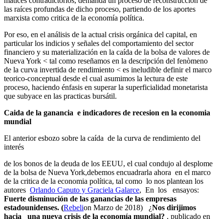
matices contradictorios, demanda un proceso de reconstrucción de
las raíces profundas de dicho proceso, partiendo de los aportes
marxista como critica de la economía política.
Por eso, en el análisis de la actual crisis orgánica del capital, en
particular los indicios y señales del comportamiento del sector
financiero y su materialización en la caída de la bolsa de valores de
Nueva York < tal como reseñamos en la descripción del fenòmeno
de la curva invertida de rendimiento < es ineludible definir el marco
teorico-conceptual desde el cual asumimos la lectura de este
proceso, haciendo énfasis en superar la superficialidad monetarista
que subyace en las practicas bursátil.
Caida de la ganancia e indicadores de recesion en la economia
mundial
El anterior esbozo sobre la caída de la curva de rendimiento del
interés
de los bonos de la deuda de los EEUU, el cual condujo al desplome
de la bolsa de Nueva York,debemos encuadrarla ahora en el marco
de la critica de la economia política, tal como lo nos plantean los
autores
Orlando Caputo y Graciela Galarce
, En los ensayos:
Fuerte disminución de las ganancias de las empresas
estadounidenses. (
Rebeli
on Marzo de 2018) ¿
Nos dirijimos
hacia una nueva crisis de la economía mundial?
, publicado en