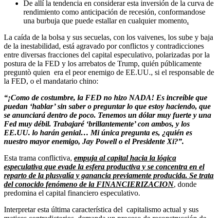
De allí la tendencia en considerar esta inversión de la curva de
rendimiento como anticipación de recesión, conformandose
una burbuja que puede estallar en cualquier momento
.
La caída de la bolsa y sus secuelas, con los vaivenes, los sube y baja
de la inestabilidad, está agravado por conflictos y contradicciones
entre diversas fracciones del capital especulativo, polarizadas por la
postura de la FED y los arrebatos de Trump, quién públicamente
preguntò quien era el peor enemigo de EE.UU., si el responsable de
la FED, o el mandatario chino:
“¡Como de costumbre, la FED no hizo NADA! Es increíble que
puedan ‘hablar’ sin saber o preguntar lo que estoy haciendo, que
se anunciará dentro de poco. Tenemos un dólar muy fuerte y una
Fed muy débil. Trabajaré ‘brillantemente’ con ambos, y los
EE.UU. lo harán genial… Mi única pregunta es, ¿quién es
nuestro mayor enemigo, Jay Powell o el Presidente Xi?”.
Esta trama conflictiva,
empuja al capital hacia la lógica
especulativa que evade la esfera productiva y se concentra en el
reparto de la plusvalía y ganancia previamente producida. Se trata
del conocido fenómeno de la FINANCIERIZACION
, donde
predomina el capital financiero especulativo.
Interpretar esta última característica del capitalismo actual y sus