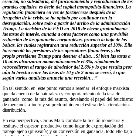
esencial, no subsidiaria, del funcionamiento y reproducción de los
grandes capitales, es decir, del capital monopolista-financiero. La
regulación financiera en vez de fortalecerse después de la
irrupción de la crisis, se ha optado por continuar con la
desregulación, sobre todo a partir del arribo de la administración
Trump. La decisión de la FED en 2018 de elevar gradualmente
las tasas de interés, aunada a otros factores como una previsible
reducción de las ganancias corporativas, provocó la baja de las
bolsas, las cuales registraron una reducción superior al 10%. Ello
incrementó las presiones de los operadores financieros y del
propio presidente Trump para detener el alza…Si bien las tasas a
10 años alcanzaron momentáneamente el 3%, rápidamente
retrocedieron al rango de alrededor del 2.6% y lo que resulta peor
aún la brecha entre las tasas de 10 y de 2 años se cerró, lo que
según varios analistas anuncia una recesión…”
En tal sentido, en este punto vamos a reseñar el enfoque marxista
que da cuenta de la naturaleza y comportamiento de la tasa de
ganancia, como la raíz del asunto, develando el papel del fetichismo
de mercancía-dinero y su predominio en el esfera de la circulación-
distribución.
En esa perspectiva, Carlos Marx combate la ficción monetaria y
restituye el espesor productivo como lugar de expropiación del
trabajo ajeno (plusvalía) y su conversión en ganancia, todo ello bajo