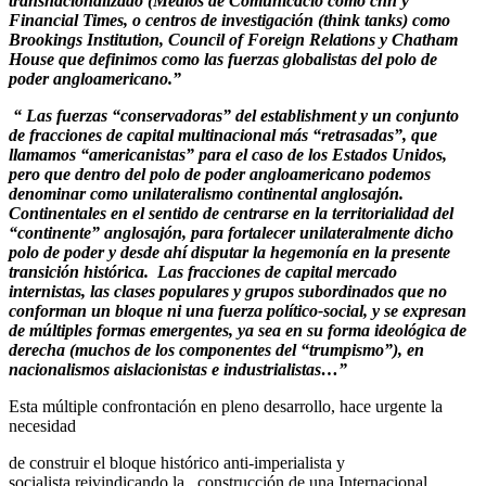
transnacionalizado (Medios de Comunicació como cnn y
Financial Times, o centros de investigación (think tanks) como
Brookings Institution, Council of Foreign Relations y Chatham
House que definimos como las fuerzas globalistas del polo de
poder angloamericano.”
“ Las fuerzas “conservadoras” del establishment y un conjunto
de fracciones de capital multinacional más “retrasadas”, que
llamamos “americanistas” para el caso de los Estados Unidos,
pero que dentro del polo de poder angloamericano podemos
denominar como unilateralismo continental anglosajón.
Continentales en el sentido de centrarse en la territorialidad del
“continente” anglosajón, para fortalecer unilateralmente dicho
polo de poder y desde ahí disputar la hegemonía en la presente
transición histórica. Las fracciones de capital mercado
internistas, las clases populares y grupos subordinados que no
conforman un bloque ni una fuerza político-social, y se expresan
de múltiples formas emergentes, ya sea en su forma ideológica de
derecha (muchos de los componentes del “trumpismo”), en
nacionalismos aislacionistas e industrialistas…”
Esta múltiple confrontación en pleno desarrollo, hace urgente la
necesidad
de construir el bloque histórico anti-imperialista y
socialista,reivindicando la construcción de una Internacional