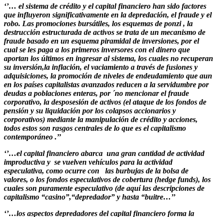
‘’… el sistema de crédito y el capital financiero han sido factores
que influyeron significativamente en la depredación, el fraude y el
robo. Las promociones bursátiles, los esquemas de ponzi , la
destrucción estructurada de activos se trata de un mecanismo de
fraude basado en un esquema piramidal de inversiones, por el
cual se les paga a los primeros inversores con el dinero que
aportan los últimos en ingresar al sistema, los cuales no recuperan
su inversión,la inflación, el vaciamiento a través de fusiones y
adquisiciones, la promoción de niveles de endeudamiento que aun
en los países capitalistas avanzados reducen a la servidumbre por
deudas a poblaciones enteras, por ´no mencionar el fraude
corporativo, la desposesión de activos (el ataque de los fondos de
pensión y su liquidación por los colapsos accionarios y
corporativos) mediante la manipulación de crédito y acciones,
todos estos son rasgos centrales de lo que es el capitalismo
contemporáneo .’’
‘’…el capital financiero abarca una gran cantidad de actividad
improductiva y se vuelven vehículos para la actividad
especulativa, como ocurre con las burbujas de la bolsa de
valores, o los fondos especulativos de cobertura (hedge funds), los
cuales son puramente especulativo (de aquí las descripciones de
capitalismo “casino”,“depredador” y hasta “buitre…’’
‘’…los aspectos depredadores del capital financiero forma la