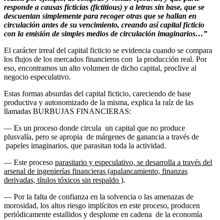
responde a causas ficticias (fictitious) y a letras sin base, que se
descuentan simplemente para recoger otras que se hallan en
circulación antes de su vencimiento, creando así capital ficticio
con la emisión de simples medios de circulación imaginarios…”
El carácter irreal del capital ficticio se evidencia cuando se compara
los flujos de los mercados financieros con la producción real. Por
eso, encontramos un alto volumen de dicho capital, proclive al
negocio especulativo.
Estas formas absurdas del capital ficticio, careciendo de base
productiva y autonomizado de la misma, explica la raíz de las
llamadas BURBUJAS FINANCIERAS:
— Es un proceso donde circula un capital que no produce
plusvalía, pero se apropia de márgenes de ganancia a través de
papeles imaginarios, que parasitan toda la actividad.
— Este proceso
parasitario y especulativo, se desarrolla a través del
arsenal de ingenierías financieras (apalancamiento, finanzas
derivadas, títulos tóxicos sin respaldo )
.
— Por la falta de confianza en la solvencia o las amenazas de
morosidad, los altos riesgo implícitos en este proceso, producen
periódicamente estallidos y desplome en cadena de la economía