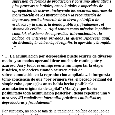
supresión de formas de producción y consumo alternativa s
; los procesos coloniales, neocoloniales e imperiales de
apropiación de activos ,incluyendo los recursos naturales;la
monetización de los intercambios y la recaudación de
impuestos, particularmente de la tierra ; el tráfico de
esclavos ; y la usura, la deuda pública y, finalmente , el
sistema de crédito. … Aquí reinan como métodos la política
colonial, el sistema de empréstitos internacionales , la
política de intereses privados , la guerra .Aparecen aquí,
sin disimulo, la violencia, el engaño, la opresión y la rapiña
.’’
‘’… La acumulación por desposesión puede ocurrir de diversos
modos y su modus operandi tiene mucho de contingente y
azaroso. Así y todo, es omnipresente, sin importar la etapa
histórica, y se acelera cuando ocurren crisis de
sobreacumulación en la reproducción ampliada…la burguesía
tomó conciencia de que “por primera vez, el pecado original del
simple robo , que siglos antes había hecho posible “la
acumulación originaria de capital” (Marx) y que había
posibilitado toda acumulación posterior , debía repetirse una y
otra vez,
.El capitalismo internaliza prácticas canibalísticas,
depredadoras y fraudulentas’’
Por supuesto, no solo se tata de la tradicional política de saqueo de