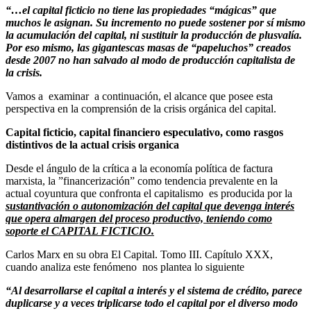
“…el capital ficticio no tiene las propiedades “mágicas” que
muchos le asignan. Su incremento no puede sostener por sí mismo
la acumulación del capital, ni sustituir la producción de plusvalía.
Por eso mismo, las gigantescas masas de “papeluchos” creados
desde 2007 no han salvado al modo de producción capitalista de
la crisis.
Vamos a examinar a continuación, el alcance que posee esta
perspectiva en la comprensión de la crisis orgánica del capital.
Cap
ital ficticio, capital financiero especulativo, como rasgos
distintivos de la actual crisis organica
Desde el ángulo de la crítica a la economía política de factura
marxista, la ”financerización” como tendencia prevalente en la
actual coyuntura que confronta el capitalismo es producida por la
sustantivación o autonomización del capital que devenga interés
que opera almargen del proceso productivo, teniendo como
soporte el CAPITAL FICTICIO.
Carlos Marx en su obra El Capital. Tomo III. Capítulo XXX,
cuando analiza este fenómeno nos plantea lo siguiente
“Al desarrollarse el capital a interés y el sistema de crédito, parece
duplicarse y a veces triplicarse todo el capital por el diverso modo