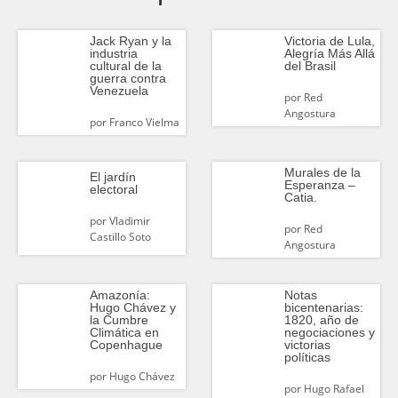
Jack Ryan y la
Victoria de Lula,
industria
Alegría Más Allá
cultural de la
del Brasil
guerra contra
Venezuela
por
Red
Angostura
por
Franco Vielma
Murales de la
El jardín
Esperanza –
electoral
Catia.
por
Vladimir
por
Red
Castillo Soto
Angostura
Amazonía:
Notas
Hugo Chávez y
bicentenarias:
la Cumbre
1820, año de
Climática en
negociaciones y
Copenhague
victorias
políticas
por
Hugo Chávez
por
Hugo Rafael