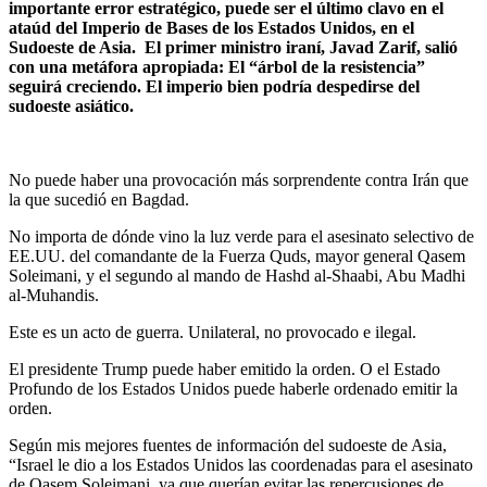
importante error estratégico, puede ser el último clavo en el
ataúd del Imperio de Bases de los Estados Unidos, en el
Sudoeste de Asia. El primer ministro iraní, Javad Zarif, salió
con una metáfora apropiada: El “árbol de la resistencia”
seguirá creciendo. El imperio bien podría despedirse del
sudoeste asiático.
No puede haber una provocación más sorprendente contra Irán que
la que sucedió en Bagdad.
No importa de dónde vino la luz verde para el asesinato selectivo de
EE.UU. del comandante de la Fuerza Quds, mayor general Qasem
Soleimani, y el segundo al mando de Hashd al-Shaabi, Abu Madhi
al-Muhandis.
Este es un acto de guerra. Unilateral, no provocado e ilegal.
El presidente Trump puede haber emitido la orden. O el Estado
Profundo de los Estados Unidos puede haberle ordenado emitir la
orden.
Según mis mejores fuentes de información del sudoeste de Asia,
“Israel le dio a los Estados Unidos las coordenadas para el asesinato
de Qasem Soleimani, ya que querían evitar las repercusiones de