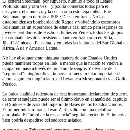
El general Soleimani, por supuesto, humilló a todo el Estado
Profundo una y otra vez – y podría comerlos todos para el
desayuno, el almuerzo y la cena como estratega militar. Fue
Soleimani quien derrotó a ISIS / Daesh en Irak – No los
estadounidenses bombardeando Raqqa y volviéndolo escombros.
Soleimani es un superhéroe de estatus casi mítico para legiones de
jóvenes partidarios de Hezbolá, hutíes en Yemen, todos los grupos
de combatientes de la resistencia tanto en Irak como en Siria, la
Jihad Islámica en Palestina, y en todas las latitudes del Sur Global en
África, Asia y América Latina.
No hay absolutamente ninguna manera de que Estados Unidos
pueda mantener tropas en Irak, a menos que la nación se vuelva a
ocupar en masa a través de un baño de sangre. Y olvídate de la
“seguridad”: ningún oficial imperial o fuerza militar imperial está
ahora segura en ningún lado, del Levante a Mesopotamia y el Golfo
Pérsico.
La única cualidad redentora de esta importante declaración de guerra
de error estratégico puede ser el último clavo en el ataúd del capítulo
del Sudoeste de Asia del Imperio de Bases de los Estados Unidos.
El primer ministro iraní, Javad Zarif, salió con una metáfora
apropiada: El “árbol de la resistencia” seguirá creciendo. El imperio
bien podría despedirse del sudoeste asiático.
A corto plazo, Teherán será extremadamente cuidadoso en su