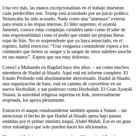
Una vez más, las manos excepcionalistas en el trabajo muestran
cuán predecibles son. Trump está acorralado por un juicio político.
Netanyahu ha sido acusado. Nada como una “amenaza” externa
para reunir a las tropas internas. El líder supremo, el ayatolá
Jamenei, conoce estas complejas variables tanto como él sabe de
esta responsabilidad como el poder que emitió las propias líneas
rojas de Irán. No es sorprendente que ya haya anunciado, en el
registro, habrá retroceso: “Una venganza contundente espera a los
criminales que tienen su sangre y la sangre de otros mártires anoche
en sus manos”. Espera que sea muy doloroso.
Conocí a Muhandis en Bagdad hace dos años. – así como muchos
miembros de Hashd al-Shaabi. Aquí está mi informe completo. El
Estado Profundo está absolutamente aterrorizado. Hashd al-Shaabi,
una organización de base, está en camino de convertirse en un
nuevo Hezbollah, y tan poderoso como Hezbollah. El Gran Ayatolá
Sistani, la autoridad religiosa suprema en Irak, universalmente
respetada, los apoya plenamente.
Entonces el ataque estadounidense también apunta a Sistani – sin
mencionar el hecho de que Hashd al-Shaabi opera bajo pautas
emitidas por el primer ministro iraquí, Abdel Mahdi. Ese es un gran
error estratégico que solo pueden hacer los aficionados.