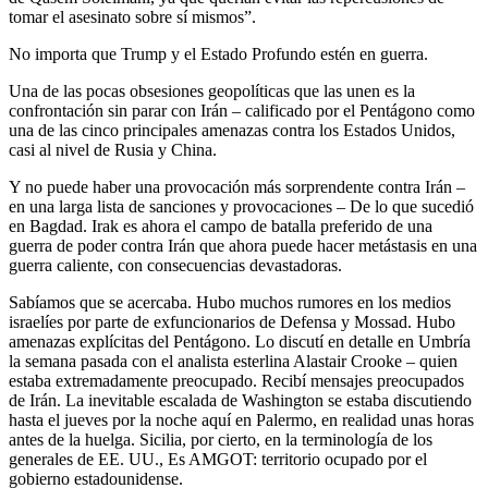
tomar el asesinato sobre sí mismos”.
No importa que Trump y el Estado Profundo estén en guerra.
Una de las pocas obsesiones geopolíticas que las unen es la
confrontación sin parar con Irán – calificado por el Pentágono como
una de las cinco principales amenazas contra los Estados Unidos,
casi al nivel de Rusia y China.
Y no puede haber una provocación más sorprendente contra Irán –
en una larga lista de sanciones y provocaciones – De lo que sucedió
en Bagdad. Irak es ahora el campo de batalla preferido de una
guerra de poder contra Irán que ahora puede hacer metástasis en una
guerra caliente, con consecuencias devastadoras.
Sabíamos que se acercaba. Hubo muchos rumores en los medios
israelíes por parte de exfuncionarios de Defensa y Mossad. Hubo
amenazas explícitas del Pentágono. Lo discutí en detalle en Umbría
la semana pasada con el analista esterlina Alastair Crooke – quien
estaba extremadamente preocupado. Recibí mensajes preocupados
de Irán. La inevitable escalada de Washington se estaba discutiendo
hasta el jueves por la noche aquí en Palermo, en realidad unas horas
antes de la huelga. Sicilia, por cierto, en la terminología de los
generales de EE. UU., Es AMGOT: territorio ocupado por el
gobierno estadounidense.