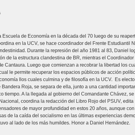
s
 Escuela de Economía en la década del 70 luego de su reapert
oordina en la UCV, se hace coordinador del Frente Estudiantil
ndestinidad. Durante la represión del año 1981 al 83, Daniel l
ón de la estructura clandestina de BR, mientras el Coordinador
de Cantaura. Luego que comienzan a recobrar la libertad los c
ual le permite recuperar los espacios públicos de acción polít
conomía llos cuales culmina y de filosofía en la UCV. Es elect
 Bandera Roja, se separa de ella, junto a una cantidad importa
 tiempo. A la llegada al gobierno del Comandante Chávez, se h
Nacional, coordina la redacción del Libro Rojo del PSUV, edita l
s pensadores de mayor profundidad en estos 20 años, aunque c
sas de la caída del socialismo en las últimas experiencias dem
stuvo al lado de los más humildes. Honor a Daniel Hernández.