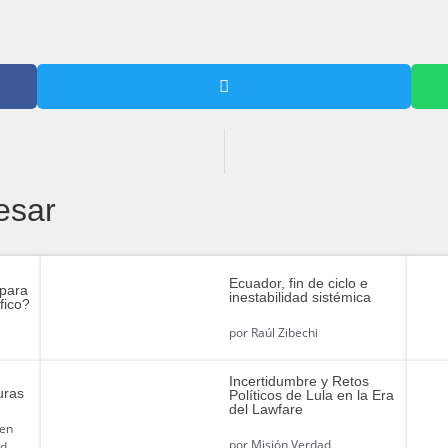
esar
Ecuador, fin de ciclo e
 para
inestabilidad sistémica
fico?
por
Raúl Zibechi
Incertidumbre y Retos
uras
Políticos de Lula en la Era
del Lawfare
 en
por
Misión Verdad
ad