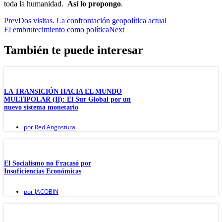
toda la humanidad.
Así lo propongo
.
Prev
Dos visitas. La confrontación geopolítica actual
El embrutecimiento como política
Next
También te puede interesar
LA TRANSICIÓN HACIA EL MUNDO
MULTIPOLAR (II): El Sur Global por un
nuevo sistema monetario
por
Red Angostura
El Socialismo no Fracasó por
Insuficiencias Económicas
por
JACOBIN