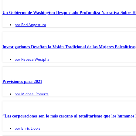
Un Gobierno de Washington Desquiciado Profundiza Narrativa Sobre H
por
Red Angostura
Investigaciones Desafían la Visión Tradicional de las Mujeres Paleolíticas
por
Rebeca Westphal
Previsiones para 2021
por
Michael Roberts
“Las corporaciones son lo más cercano al totalitarismo que los humanos
por
Enric Llopis