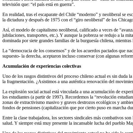
televisión que: “el país está en guerra”.
En realidad, tras el escaparate del Chile “moderno” y neoliberal se e
la dictadura y después de 1975 con el “giro neoliberal” de los Chicago
Así, el modelo de capitalismo neoliberal, calificado a veces de “avan
jubilaciones, transportes, etc.). Y aunque la pobreza se redujo a la mi
dominada por siete grandes familias de la burguesía chilena, mientras
La “democracia de los consensos” y de los acuerdos pactados que nació 
supuesto- la derecha, aceptaron incluso conservar (con algunas reform
Acumulación de experiencias colectivas
Uno de los rasgos distintivos del proceso chileno actual es sin duda 
la fragmentación. ¿Asistimos a una auténtica renovación del movimie
La explosión social actual está vinculada a una acumulación de experi
los estudiantes (a partir de 1997). Recordemos la “revolución estudiant
zonas de extractivismo masivo y graves destrozos ecológicos y ambien
fondos de pensiones (capitalización que por cierto puso en marcha d
Entre la clase trabajadora, los sectores sindicales más combativos son 
salud. Y siempre está muy presente la incansable lucha del pueblo Ma