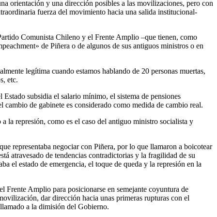
a orientación y una dirección posibles a las movilizaciones, pero con
xtraordinaria fuerza del movimiento hacia una salida institucional-
l Partido Comunista Chileno y el Frente Amplio –que tienen, como
impeachment» de Piñera o de algunos de sus antiguos ministros o en
totalmente legítima cuando estamos hablando de 20 personas muertas,
, etc.
l Estado subsidia el salario mínimo, el sistema de pensiones
o el cambio de gabinete es considerado como medida de cambio real.
a la represión, como es el caso del antiguo ministro socialista y
 que representaba negociar con Piñera, por lo que llamaron a boicotear
á atravesado de tendencias contradictorias y la fragilidad de su
ba el estado de emergencia, el toque de queda y la represión en la
del Frente Amplio para posicionarse en semejante coyuntura de
ovilización, dar dirección hacia unas primeras rupturas con el
 llamado a la dimisión del Gobierno.