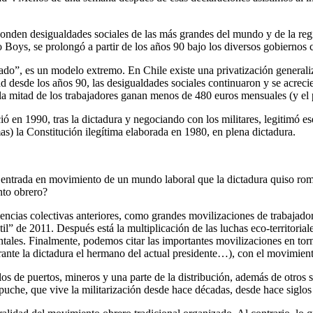
sconden desigualdades sociales de las más grandes del mundo y de la reg
 Boys, se prolongó a partir de los años 90 bajo los diversos gobiernos 
zado”, es un modelo extremo. En Chile existe una privatización generaliz
tad desde los años 90, las desigualdades sociales continuaron y se acrec
 la mitad de los trabajadores ganan menos de 480 euros mensuales (y el 
en 1990, tras la dictadura y negociando con los militares, legitimó ese
as) la Constitución ilegítima elaborada en 1980, en plena dictadura.
la entrada en movimiento de un mundo laboral que la dictadura quiso rom
nto obrero?
encias colectivas anteriores, como grandes movilizaciones de trabajado
il” de 2011. Después está la multiplicación de las luchas eco-territorial
tales. Finalmente, podemos citar las importantes movilizaciones en to
urante la dictadura el hermano del actual presidente…), con el movimie
los de puertos, mineros y una parte de la distribución, además de otros s
puche, que vive la militarización desde hace décadas, desde hace siglo