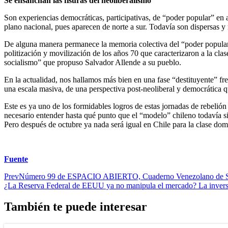
Se ensanchan las fisuras del neoliberalismo
Son experiencias democráticas, participativas, de “poder popular” en a
plano nacional, pues aparecen de norte a sur. Todavía son dispersas y 
De alguna manera permanece la memoria colectiva del “poder popular”
politización y movilización de los años 70 que caracterizaron a la cla
socialismo” que propuso Salvador Allende a su pueblo.
En la actualidad, nos hallamos más bien en una fase “destituyente” fre
una escala masiva, de una perspectiva post-neoliberal y democrática q
Este es ya uno de los formidables logros de estas jornadas de rebelió
necesario entender hasta qué punto que el “modelo” chileno todavía si
Pero después de octubre ya nada será igual en Chile para la clase dom
Fuente
Prev
Número 99 de ESPACIO ABIERTO, Cuaderno Venezolano de S
¿La Reserva Federal de EEUU ya no manipula el mercado? La invers
También te puede interesar