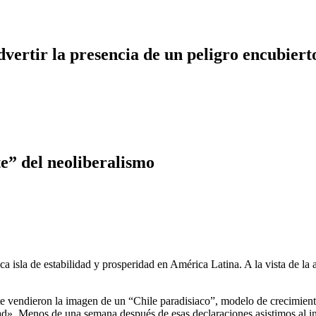
dvertir la presencia de un peligro encubiert
te” del neoliberalismo
ca isla de estabilidad y prosperidad en América Latina. A la vista de la
te vendieron la imagen de un “Chile paradisiaco”, modelo de crecimien
ad». Menos de una semana después de esas declaraciones asistimos al ini