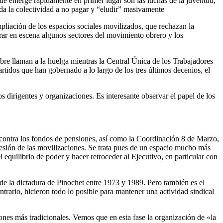
que emerge rápidamente en primer lugar son las luchas de la juventud,
oda la colectividad a no pagar y “eludir” masivamente
mpliación de los espacios sociales movilizados, que rechazan la
trar en escena algunos sectores del movimiento obrero y los
bre llaman a la huelga mientras la Central Única de los Trabajadores
rtidos que han gobernado a lo largo de los tres últimos decenios, el
dirigentes y organizaciones. Es interesante observar el papel de los
contra los fondos de pensiones, así como la Coordinación 8 de Marzo,
 presión de las movilizaciones. Se trata pues de un espacio mucho más
equilibrio de poder y hacer retroceder al Ejecutivo, en particular con
de la dictadura de Pinochet entre 1973 y 1989. Pero también es el
trario, hicieron todo lo posible para mantener una actividad sindical
ones más tradicionales. Vemos que en esta fase la organización de «la