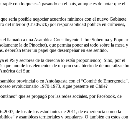
trapié con lo que está pasando en el país, aunque es de notar que el
n que sería posible negociar acuerdos mínimos con el nuevo Gabinete
o del interior (Chadwick) por responsabilidad política en crímenes,
todo el llamado a una Asamblea Constituyente Libre Soberana y Popular
 solamente la de Pinochet), que permita poner así todo sobre la mesa y
tas, deberían tener un papel que desempeñar en ese sentido.
a el PS y sectores de la derecha lo están proponiendo). Sino, por el
más que uno de los elementos de un proceso abierto de democratización
 América del Sur.
a Asamblea provincial o en Antofagasta con el “Comité de Emergencia”,
proceso revolucionario 1970-1973, sigue presente en Chile?
pontáneo” que se propagó por las redes sociales, por Facebook, de
6-2007, de los de los estudiantes de 2011, de experiencia como la
ildos” y asambleas territoriales y populares. O también en estos con