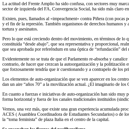
La actitud del Frente Amplio ha sido confusa, con sectores muy marcado
sector de izquierda del FA, Convergencia Social, ha sido más claro en
Existen, pues, llamados al «impeachment» contra Piñera (con pocas p
y el fin de la represión. También organismos de derechos humanos y a
tortura y asesinatos.
Pero lo que está creciendo dentro del movimiento, en términos de lo q
constituida “desde abajo”, que sea representativa y proporcional, real
que sea aprobada por referéndum en una óptica de “refundación” del mo
Evidentemente no se trata de que el Parlamento re-absorba y canalice 
contrario, de hacer que crezcan la autoorganización y la politizació
que forzosamente tendría que ir cuestionando y a contrapelo de los pri
Los elementos de auto-organización que se ven aparecer en los centro
dan un aire “años 70” a la movilización actual. ¿El imaginario de los
En cuanto a fuerzas e iniciativas de auto-organización han sido muy 
forma horizontal y fuera de los canales tradicionales instituidos (sindica
Vemos, una vez más, que existe una gran experiencia acumulada proced
ACES ( Asamblea Coordinadora de Estudiantes Secundarios) o de los mo
la “toma feminista” de plaza Italia en el centro de la capital.