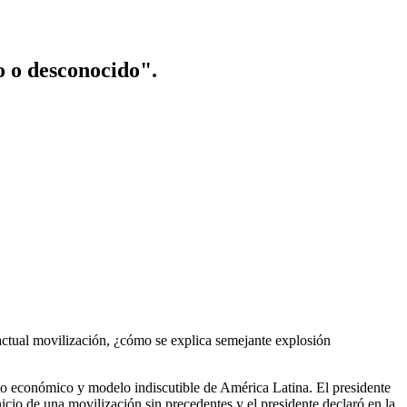
o o desconocido".
 actual movilización, ¿cómo se explica semejante explosión
to económico y modelo indiscutible de América Latina. El presidente
cio de una movilización sin precedentes y el presidente declaró en la