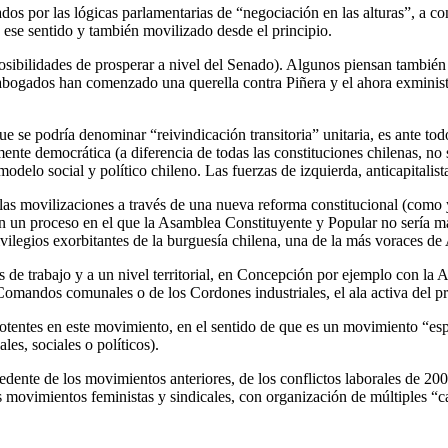
s por las lógicas parlamentarias de “negociación en las alturas”, a con
 ese sentido y también movilizado desde el principio.
osibilidades de prosperar a nivel del Senado). Algunos piensan tambié
bogados han comenzado una querella contra Piñera y el ahora exministr
ue se podría denominar “reivindicación transitoria” unitaria, es ante 
mente democrática (a diferencia de todas las constituciones chilenas, no
delo social y político chileno. Las fuerzas de izquierda, anticapitalis
las movilizaciones a través de una nueva reforma constitucional (como y
n en un proceso en el que la Asamblea Constituyente y Popular no sería 
vilegios exorbitantes de la burguesía chilena, una de la más voraces de
s de trabajo y a un nivel territorial, en Concepción por ejemplo con l
 Comandos comunales o de los Cordones industriales, el ala activa del 
potentes en este movimiento, en el sentido de que es un movimiento “es
les, sociales o políticos).
ente de los movimientos anteriores, de los conflictos laborales de 200
vimientos feministas y sindicales, con organización de múltiples “cab