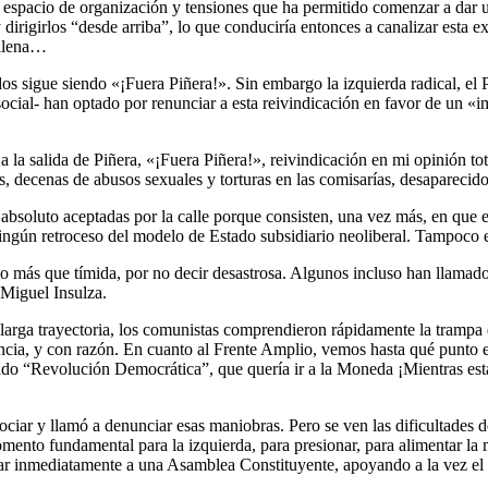
spacio de organización y tensiones que ha permitido comenzar a dar un
y dirigirlos “desde arriba”, lo que conduciría entonces a canalizar esta e
hilena…
idos sigue siendo «¡Fuera Piñera!». Sin embargo la izquierda radical, e
social- han optado por renunciar a esta reivindicación en favor de un «
 a la salida de Piñera, «¡Fuera Piñera!», reivindicación en mi opinión 
s, decenas de abusos sexuales y torturas en las comisarías, desaparecidos
absoluto aceptadas por la calle porque consisten, una vez más, en que e
 ningún retroceso del modelo de Estado subsidiario neoliberal. Tampoc
ido más que tímida, por no decir desastrosa. Algunos incluso han llamado 
Miguel Insulza.
 larga trayectoria, los comunistas comprendieron rápidamente la trampa
cia, y con razón. En cuanto al Frente Amplio, vemos hasta qué punto est
mado “Revolución Democrática”, que quería ir a la Moneda ¡Mientras esta
ciar y llamó a denunciar esas maniobras. Pero se ven las dificultades 
ento fundamental para la izquierda, para presionar, para alimentar la m
lamar inmediatamente a una Asamblea Constituyente, apoyando a la vez el