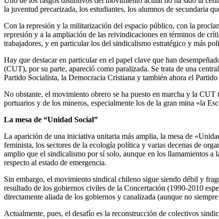
Uno de los rasgos distintivos del movimiento actual no ha sido la cen
la juventud precarizada, los estudiantes, los alumnos de secundaria qu
Con la represión y la militarización del espacio público, con la procl
represión y a la ampliación de las reivindicaciones en términos de cr
trabajadores, y en particular los del sindicalismo estratégico y más pol
Hay que destacar en particular en el papel clave que han desempeñado 
(CUT), por su parte, apareció como paralizada. Se trata de una central
Partido Socialista, la Democracia Cristiana y también ahora el Partid
No obstante, el movimiento obrero se ha puesto en marcha y la CUT tam
portuarios y de los mineros, especialmente los de la gran mina «la Es
La mesa de “Unidad Social”
La aparición de una iniciativa unitaria más amplia, la mesa de «Uni
feminista, los sectores de la ecología política y varias decenas de org
amplio que el sindicalismo por sí solo, aunque en los llamamientos a 
respecto al estado de emergencia.
Sin embargo, el movimiento sindical chileno sigue siendo débil y frag
resultado de los gobiernos civiles de la Concertación (1990-2010 espec
directamente aliada de los gobiernos y canalizada (aunque no siempre 
Actualmente, pues, el desafío es la reconstrucción de colectivos sind