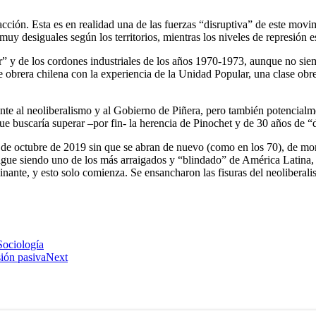
cción. Esta es en realidad una de las fuerzas “disruptiva” de este movim
muy desiguales según los territorios, mientras los niveles de represión 
 y de los cordones industriales de los años 1970-1973, aunque no siem
se obrera chilena con la experiencia de la Unidad Popular, una clase obre
nte al neoliberalismo y al Gobierno de Piñera, pero también potencialme
ue buscaría superar –por fin- la herencia de Pinochet y de 30 años de “
n de octubre de 2019 sin que se abran de nuevo (como en los 70), de mom
gue siendo uno de los más arraigados y “blindado” de América Latina, a 
inante, y esto solo comienza. Se ensancharon las fisuras del neoliberal
ociología
ión pasiva
Next