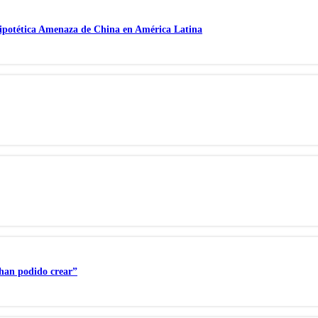
ipotética Amenaza de China en América Latina
 han podido crear”