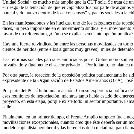
Unidad Social» es mucho más amplia que la CUT sola. Se trata de un e
el riesgo de la tentación de querer capitalizarlos por parte de algunos 
parcial y de nuevo dentro de los “consensos” y pactos sociales a la c
En las manifestaciones y las huelgas, uno de los eslóganes más repet
dices, un peso importante en el movimiento sindical y el movimiento 
favor de un referéndum, ¿Cómo se explica semejante opción política?
Hay una fuerte reivindicación entre las personas movilizadas en torno
cientos de heridos (entre ellos algunos muy graves), miles de detenido
Las reformas sociales parciales anunciadas por el Gobierno no son en 
privatizado y finalmente el sector privado… Por lo tanto, no plantea
Por otra parte, la reacción de la oposición política parlamentaria ha s
expresidente de la Organización de Estados Americanos (OEA), José 
Por parte del PC sí hubo una reacción. Con su experiencia política de
esas reuniones de negociación, mientras tanto había estado de emergen
proyecto, en esta etapa, porque existe todo un sector importante, lla
calle!
Finalmente, en un primer tiempo, el Frente Amplio tampoco fue a nego
movilizaciones excepcionales, cuando creo que éste debería ser un mom
modelo capitalista neoliberal y las herencias de la dictadura, para l