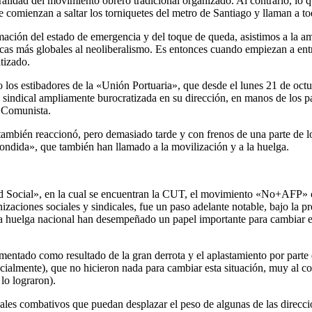
tralidad del movimiento obrero tradicional organizado. Al contrario, lo 
e comienzan a saltar los torniquetes del metro de Santiago y llaman a t
amación del estado de emergencia y del toque de queda, asistimos a la a
íticas más globales al neoliberalismo. Es entonces cuando empiezan a en
itizado.
los estibadores de la «Unión Portuaria», que desde el lunes 21 de octu
 sindical ampliamente burocratizada en su dirección, en manos de los pa
o Comunista.
bién reaccionó, pero demasiado tarde y con frenos de una parte de los 
condida», que también han llamado a la movilización y a la huelga.
dad Social», en la cual se encuentran la CUT, el movimiento «No+AFP» 
anizaciones sociales y sindicales, fue un paso adelante notable, bajo la
la huelga nacional han desempeñado un papel importante para cambiar el 
mentado como resultado de la gran derrota y el aplastamiento por parte 
ialmente), que no hicieron nada para cambiar esta situación, muy al con
lo lograron).
icales combativos que puedan desplazar el peso de algunas de las direcci