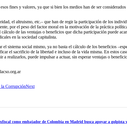
esos fines y valores, ya que si bien los medios han de ser considerados
eridad, el altruismo, etc.– que han de regir la participación de los indiv
mente, por el peso del factor moral en la motivación de la práctica políti
 cálculo de las ventajas o beneficios que dicha participación puede aca
cales en la sociedad capitalista.
ar el sistema social mismo, ya no basta el cálculo de los beneficios –es
icar el sacrificio de la libertad e incluso de la vida misma. En estos ca
uir a realizarlos, puede impulsar a actuar, sin esperar ventajas o benefici
lacso.org.ar
 la Corrupción
Next
o exfiscal como embajador de Colombia en Madrid busca apoyar a golpista