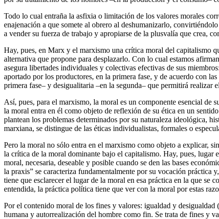
Todo lo cual entraña la asfixia o limitación de los valores morales cor
enajenación a que somete al obrero al deshumanizarlo, convirtiéndolo e
a vender su fuerza de trabajo y apropiarse de la plusvalía que crea, 
Hay, pues, en Marx y el marxismo una crítica moral del capitalismo que
alternativa que propone para desplazarlo. Con lo cual estamos afirman
asegura libertades individuales y colectivas efectivas de sus miembros: 
aportado por los productores, en la primera fase, y de acuerdo con las 
primera fase– y desigualitaria –en la segunda– que permitirá realizar 
Así, pues, para el marxismo, la moral es un componente esencial de 
la moral entra en él como objeto de reflexión de su ética en un sentid
plantean los problemas determinados por su naturaleza ideológica, hist
marxiana, se distingue de las éticas individualistas, formales o especul
Pero la moral no sólo entra en el marxismo como objeto a explicar, si
la crítica de la moral dominante bajo el capitalismo. Hay, pues, lugar
moral, necesaria, deseable y posible cuando se den las bases económic
la praxis” se caracteriza fundamentalmente por su vocación práctica y,
tiene que esclarecer el lugar de la moral en esa práctica en la que se 
entendida, la práctica política tiene que ver con la moral por estas raz
Por el contenido moral de los fines y valores: igualdad y desigualdad (
humana y autorrealización del hombre como fin. Se trata de fines y va