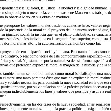
respondientes: la igualdad, la justicia, la libertad y la dignidad humana
n simple objeto o mercancía, como lo sostiene Marx en sus trabajos de j
como lo observa Marx en sus obras de madurez.
 presupone los valores morales desde los cuales se hace, valores negado
do la presencia de la moral en el proyecto de una nueva sociedad que, l
su igualdad social; la justicia que, en el plano distributivo, se caracter
necesidades de los individuos en la segunda fase, superior, comunista. E
el valor moral más alto… la autorrealización del hombre como fin.
su proyecto de emancipación social y humana. En cuanto al marxismo c
o explicativo, o sea: como teoría de este comportamiento específico –ind
órica y social. Y justamente por la naturaleza de esta forma específica
ativas que pretenden explicar la moral al margen de la historia y de la so
no también en un sentido normativo como moral (socialista) de una nueva 
 en el marxismo tanto para una ética que trate de explicar la moral real
as y sociales necesarias para construir la nueva sociedad en la que esa
 particularmente, por su vinculación con la práctica política necesaria
conjugan indisolublemente los fines y valores que persigue y aspira a re
ones:
respectivamente, en las dos fases de la nueva sociedad, antes señaladas), 
lores propiamente morales, aunque la práctica política persiga también