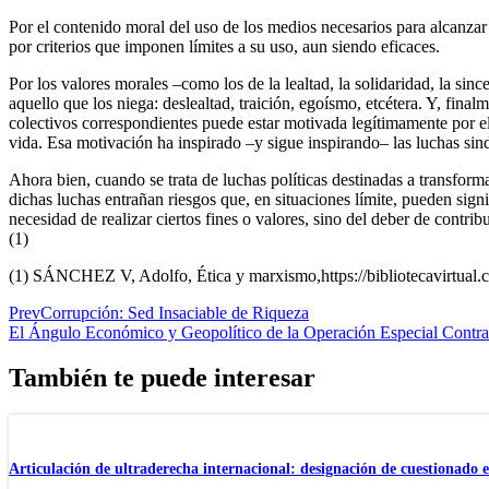
Por el contenido moral del uso de los medios necesarios para alcanzar 
por criterios que imponen límites a su uso, aun siendo eficaces.
Por los valores morales –como los de la lealtad, la solidaridad, la sinc
aquello que los niega: deslealtad, traición, egoísmo, etcétera. Y, final
colectivos correspondientes puede estar motivada legítimamente por el
vida. Esa motivación ha inspirado –y sigue inspirando– las luchas sindi
Ahora bien, cuando se trata de luchas políticas destinadas a transform
dichas luchas entrañan riesgos que, en situaciones límite, pueden signif
necesidad de realizar ciertos fines o valores, sino del deber de contrib
(1)
(1) SÁNCHEZ V, Adolfo, Ética y marxismo,https://bibliotecavirtual.c
Prev
Corrupción: Sed Insaciable de Riqueza
El Ángulo Económico y Geopolítico de la Operación Especial Contra
También te puede interesar
Articulación de ultraderecha internacional: designación de cuestionad