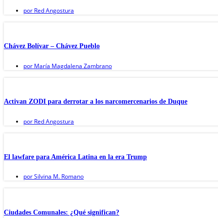
por
Red Angostura
Chávez Bolívar – Chávez Pueblo
por
María Magdalena Zambrano
Activan ZODI para derrotar a los narcomercenarios de Duque
por
Red Angostura
El lawfare para América Latina en la era Trump
por
Silvina M. Romano
Ciudades Comunales: ¿Qué significan?