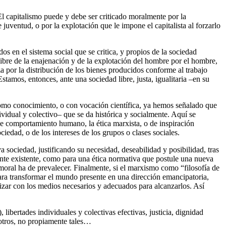
. El capitalismo puede y debe ser criticado moralmente por la
uventud, o por la explotación que le impone el capitalista al forzarlo
s en el sistema social que se critica, y propios de la sociedad
ibre de la enajenación y de la explotación del hombre por el hombre,
iza por la distribución de los bienes producidos conforme al trabajo
stamos, entonces, ante una sociedad libre, justa, igualitaria –en su
omo conocimiento, o con vocación científica, ya hemos señalado que
ividual y colectivo– que se da histórica y socialmente. Aquí se
 de comportamiento humano, la ética marxista, o de inspiración
ciedad, o de los intereses de los grupos o clases sociales.
sociedad, justificando su necesidad, deseabilidad y posibilidad, tras
mente existente, como para una ética normativa que postule una nueva
 moral ha de prevalecer. Finalmente, si el marxismo como “filosofía de
 para transformar el mundo presente en una dirección emancipatoria,
alizar con los medios necesarios y adecuados para alcanzarlos. Así
libertades individuales y colectivas efectivas, justicia, dignidad
 otros, no propiamente tales…