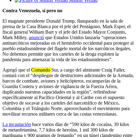
Misión Verdad
Contra Venezuela, sí pero no
El magnate presidente Donald Trump, flanqueado en la sala de
prensa de la Casa Blanca por el jefe del Pentágono, Mark Esper, el
fiscal general William Barr y el jefe del Estado Mayor Conjunto,
Mark Milley,
anunció
que Estados Unidos lanzaría “operaciones
antinarcóticos mejoradas en el hemisferio occidental para proteger al
pueblo estadounidense del flagelo mortal de los narcóticos ilegales.
No debemos permitir que los carteles de la droga exploten la
pandemia para amenazar la vida de los estadounidenses”.
Agregó que el
Comando
Sur, a cargo del almirante Craig Faller,
contará con el “despliegue de destructores adicionales de la Armada,
barcos de combate, aviones y helicópteros, escampavías de la
Guardia Costera y aviones de vigilancia de la Fuerza Aérea,
duplicando nuestras capacidades en la región”, refiriéndose
específicamente al Pacífico Oriental y al Caribe con el supuesto
objetivo de socavar a los carteles del narcotráfico de México,
Colombia y el Triángulo Norte, aprovechando el movimiento para
movilizar recursos militares cerca de las costas venezolanas.
La incautación
hace varios días de “590 kilos de cocaína, 39 kilos
de metanfetamina, 7,7 kilos de heroína, 1 mil 300 kilos de
marihuana y 900 gramos de fentanilo” en un túnel clandestino entre