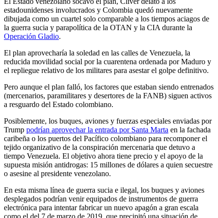
El Estado venezolano socavó el plan, Clíver delató a los
estadounidenses involucrados y Colombia quedó nuevamente
dibujada como un cuartel solo comparable a los tiempos aciagos de
la guerra sucia y parapolítica de la OTAN y la CIA durante la
Operación Gladio
.
El plan aprovecharía la soledad en las calles de Venezuela, la
reducida movilidad social por la cuarentena ordenada por Maduro y
el repliegue relativo de los militares para asestar el golpe definitivo.
Pero aunque el plan falló, los factores que estaban siendo entrenados
(mercenarios, paramilitares y desertores de la FANB) siguen activos
a resguardo del Estado colombiano.
Posiblemente, los buques, aviones y fuerzas especiales enviadas por
Trump
podrían aprovechar la entrada por Santa Marta
en la fachada
caribeña o los puertos del Pacífico colombiano para recomponer el
tejido organizativo de la conspiración mercenaria que detuvo a
tiempo Venezuela. El objetivo ahora tiene precio y el apoyo de la
supuesta misión antidrogas: 15 millones de dólares a quien secuestre
o asesine al presidente venezolano.
En esta misma línea de guerra sucia e ilegal, los buques y aviones
desplegados podrían venir equipados de instrumentos de guerra
electrónica para intentar fabricar un nuevo apagón a gran escala
como el del 7 de marzo de 2019, que precipitó una situación de