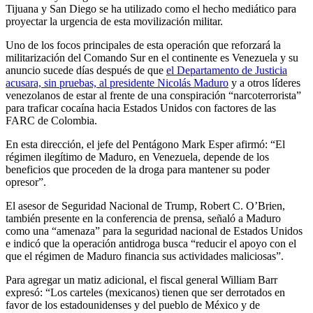
Tijuana y San Diego se ha utilizado como el hecho mediático para
proyectar la urgencia de esta movilización militar.
Uno de los focos principales de esta operación que reforzará la
militarización del Comando Sur en el continente es Venezuela y su
anuncio sucede días después de que
el Departamento de Justicia
acusara, sin pruebas, al presidente Nicolás Maduro
y a otros líderes
venezolanos de estar al frente de una conspiración “narcoterrorista”
para traficar cocaína hacia Estados Unidos con factores de las
FARC de Colombia.
En esta dirección, el jefe del Pentágono Mark Esper afirmó: “El
régimen ilegítimo de Maduro, en Venezuela, depende de los
beneficios que proceden de la droga para mantener su poder
opresor”.
El asesor de Seguridad Nacional de Trump, Robert C. O’Brien,
también presente en la conferencia de prensa, señaló a Maduro
como una “amenaza” para la seguridad nacional de Estados Unidos
e indicó que la operación antidroga busca “reducir el apoyo con el
que el régimen de Maduro financia sus actividades maliciosas”.
Para agregar un matiz adicional, el fiscal general William Barr
expresó: “Los carteles (mexicanos) tienen que ser derrotados en
favor de los estadounidenses y del pueblo de México y de