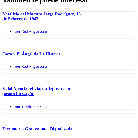
También te puede interesar
Natalicio del Maestro Jorge Rodríguez, 16
de Febrero de 1942.
por
Red Angostura
Gaza y El Ángel de La Historia
por
Red Angostura
Vidal Atencio: el viaje a Jepira de un
pastorcito wayúu
por
Yldefonso Finol
Diccionario Gramsciano, Digitalizado.