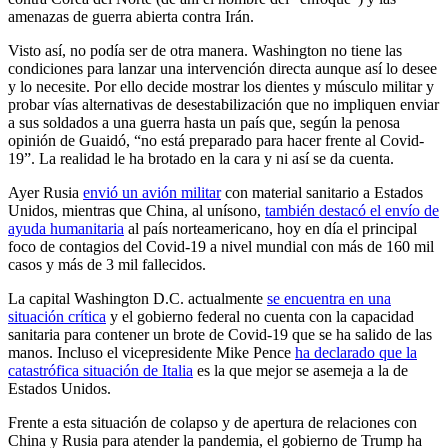
amenazas de guerra abierta contra Irán.
Visto así, no podía ser de otra manera. Washington no tiene las
condiciones para lanzar una intervención directa aunque así lo desee
y lo necesite. Por ello decide mostrar los dientes y músculo militar y
probar vías alternativas de desestabilización que no impliquen enviar
a sus soldados a una guerra hasta un país que, según la penosa
opinión de Guaidó, “no está preparado para hacer frente al Covid-
19”. La realidad le ha brotado en la cara y ni así se da cuenta.
Ayer Rusia
envió un avión militar
con material sanitario a Estados
Unidos, mientras que China, al unísono,
también destacó el envío de
ayuda humanitaria
al país norteamericano, hoy en día el principal
foco de contagios del Covid-19 a nivel mundial con más de 160 mil
casos y más de 3 mil fallecidos.
La capital Washington D.C. actualmente
se encuentra en una
situación crítica
y el gobierno federal no cuenta con la capacidad
sanitaria para contener un brote de Covid-19 que se ha salido de las
manos. Incluso el vicepresidente Mike Pence
ha declarado que la
catastrófica situación de Italia
es la que mejor se asemeja a la de
Estados Unidos.
Frente a esta situación de colapso y de apertura de relaciones con
China y Rusia para atender la pandemia, el gobierno de Trump ha