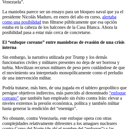
Venezuela”.
La maniobra parece ser un ensayo para un bloqueo naval que ya el
presidente Nicolás Maduro, en enero del año en curso,
alertaba
como una posibilidad
tras filtrarse públicamente que esa opción
estaba en la cabeza de los halcones de la Casa Blanca. Ahora la
posibilidad pasa a estar más cerca de concretarse.
El “enfoque coreano” entre maniobras de evasión de una crisis
interna
Sin embargo, la narrativa utilizada por Trump y los demás
funcionarios civiles y militares presentes no deja de ser borrosa y
turbia. Movilizan recursos militares de peso pero cuidándose de que
el movimiento sea interpretado monopólicamente como el preludio
de una intervención militar.
Podría tratarse, más bien, de una jugada en el tablero geopolítico que
persigue objetivos indirectos, más parecido al denominado
“enfoque
coreano”
que también han empleado sin éxito contra Irán: elevar a
niveles extremos la presión económica, política y también militar
hasta generar la rendición del “enemigo”.
No obstante, contra Venezuela, este enfoque opera con otras
complejidades relativamente diferentes a los amagues nucleares
contra Corea del Norte (de ahí el nombre del “enfoque”) y las