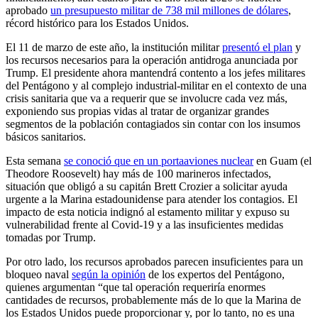
aprobado
un presupuesto militar de 738 mil millones de dólares
,
récord histórico para los Estados Unidos.
El 11 de marzo de este año, la institución militar
presentó el plan
y
los recursos necesarios para la operación antidroga anunciada por
Trump. El presidente ahora mantendrá contento a los jefes militares
del Pentágono y al complejo industrial-militar en el contexto de una
crisis sanitaria que va a requerir que se involucre cada vez más,
exponiendo sus propias vidas al tratar de organizar grandes
segmentos de la población contagiados sin contar con los insumos
básicos sanitarios.
Esta semana
se conoció que en un portaaviones nuclear
en Guam (el
Theodore Roosevelt) hay más de 100 marineros infectados,
situación que obligó a su capitán Brett Crozier a solicitar ayuda
urgente a la Marina estadounidense para atender los contagios. El
impacto de esta noticia indignó al estamento militar y expuso su
vulnerabilidad frente al Covid-19 y a las insuficientes medidas
tomadas por Trump.
Por otro lado, los recursos aprobados parecen insuficientes para un
bloqueo naval
según la opinión
de los expertos del Pentágono,
quienes argumentan “que tal operación requeriría enormes
cantidades de recursos, probablemente más de lo que la Marina de
los Estados Unidos puede proporcionar y, por lo tanto, no es una