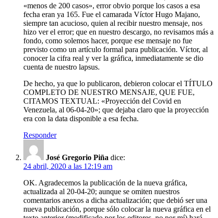
«menos de 200 casos», error obvio porque los casos a esa
fecha eran ya 165. Fue el camarada Víctor Hugo Majano,
siempre tan acucioso, quien al recibir nuestro mensaje, nos
hizo ver el error; que en nuestro descargo, no revisamos más a
fondo, como solemos hacer, porque ese mensaje no fue
previsto como un artículo formal para publicación. Víctor, al
conocer la cifra real y ver la gráfica, inmediatamente se dio
cuenta de nuestro lapsus.
De hecho, ya que lo publicaron, debieron colocar el TÍTULO
COMPLETO DE NUESTRO MENSAJE, QUE FUE,
CITAMOS TEXTUAL: «Proyección del Covid en
Venezuela, al 06-04-20»; que dejaba claro que la proyección
era con la data disponible a esa fecha.
Responder
José Gregorio Piña
dice:
24 abril, 2020 a las 12:19 am
OK. Agradecemos la publicación de la nueva gráfica,
actualizada al 20-04-20; aunque se omiten nuestros
comentarios anexos a dicha actualización; que debió ser una
nueva publicación, porque sólo colocar la nueva gráfica en el
texto anterior (modificado por los editores, no por mí) hará