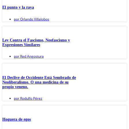
El punto y la raya
por
Orlando Villalobos
Ley Contra el Fascismo, Neofascismo y
Expresiones Similares
por
Red Angostura
El Declive de Occidente Está Sembrado de
Neoliberalismo. O una medicina de su
propio veneno.
por
Rodulfo Pérez
Hoguera de egos