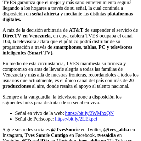
TVES
garantiza que el mejor y más sano entretenimiento seguirá
llegando a los hogares a través de su señal, la cual continúa a
disposición en
señal abierta
y mediante las distintas
plataformas
digitales.
A raíz de la decisión arbitraria de
AT&T
de suspender el servicio de
DirecTV en Venezuela
, en cuya cablera TVES ocupaba el canal
104, la televisora aclara que el público podrá disfrutar de su
programación a través de
smartphones, tablas, PC y televisores
inteligentes (Smart TV).
En medio de esta circunstancia, TVES manifiesta su firmeza y
compromiso en aras de llevarle alegría a todas las familias de
Venezuela y más allá de nuestras fronteras, recordándoles a todos los
usuarios que actualmente, es el único canal del país con más de
20
producciones
al aire, donde resalta el apoyo al talento nacional.
Siempre a la vanguardia, la televisora pone a disposición los
siguientes links para disfrutar de su señal en vivo:
Señal en vivo de la web:
https://bit.ly/2WMhxQN
Señal de Periscope:
https://bit.ly/2LEkpci
Sigue sus redes sociales
@TvesSonrie
en Twitter,
@tves_aldia
en
Instagram,
Tves Sonríe Contigo
en Facebook,
tvesaldia
en
Youtube,
@TvesAlDia
en Mastodon,
tves_aldia en
Tik Tok y su