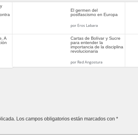
 y
El germen del
ontra
postfascismo en Europa
por
Eros Labara
e, A
Cartas de Bolívar y Sucre
ción
para entender la
importancia de la disciplina
revolucionaria
por
Red Angostura
licada.
Los campos obligatorios están marcados con
*