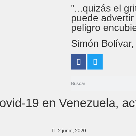
"...quizás el g
puede advertir
peligro encubi
Simón Bolívar
ovid-19 en Venezuela, act
2 junio, 2020