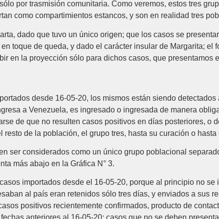
s sólo por trasmisión comunitaria. Como veremos, estos tres gru
tan como compartimientos estancos, y son en realidad tres po
rta, dado que tuvo un único origen; que los casos se presenta
 en toque de queda, y dado el carácter insular de Margarita; el
ir en la proyección sólo para dichos casos, que presentamos en
portados desde 16-05-20, los mismos están siendo detectados al 
gresa a Venezuela, es ingresado o ingresada de manera obligat
rse de que no resulten casos positivos en días posteriores, o de
l resto de la población, el grupo tres, hasta su curación o hasta
deben ser considerados como un único grupo poblacional separado
nta más abajo en la Gráfica N° 3.
 casos importados desde el 16-05-20, porque al principio no se
saban al país eran retenidos sólo tres días, y enviados a sus r
 casos positivos recientemente confirmados, producto de contac
 fechas anteriores al 16-05-20; casos que no se deben presenta