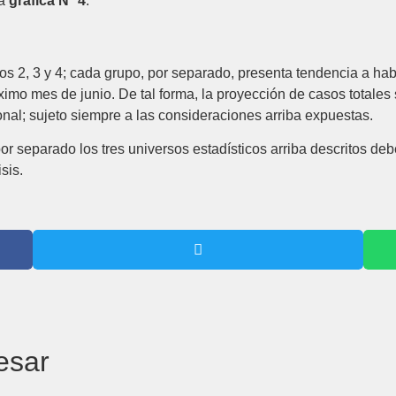
la
gráfica N° 4
:
s 2, 3 y 4; cada grupo, por separado, presenta tendencia a ha
ximo mes de junio. De tal forma, la proyección de casos totales
l; sujeto siempre a las consideraciones arriba expuestas.
or separado los tres universos estadísticos arriba descritos deb
sis.
esar