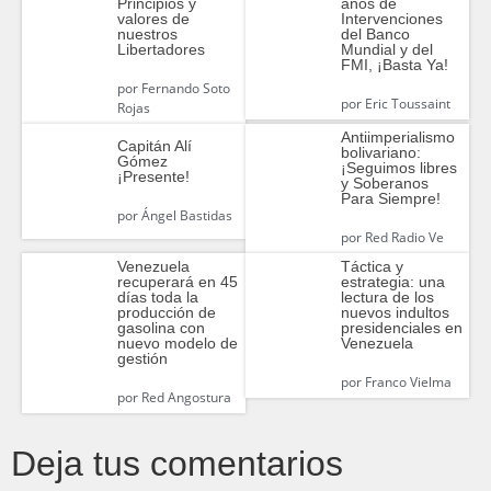
Principios y
años de
valores de
Intervenciones
nuestros
del Banco
Libertadores
Mundial y del
FMI, ¡Basta Ya!
por
Fernando Soto
por
Eric Toussaint
Rojas
Antiimperialismo
Capitán Alí
bolivariano:
Gómez
¡Seguimos libres
¡Presente!
y Soberanos
Para Siempre!
por
Ángel Bastidas
por
Red Radio Ve
Venezuela
Táctica y
recuperará en 45
estrategia: una
días toda la
lectura de los
producción de
nuevos indultos
gasolina con
presidenciales en
nuevo modelo de
Venezuela
gestión
por
Franco Vielma
por
Red Angostura
Deja tus comentarios