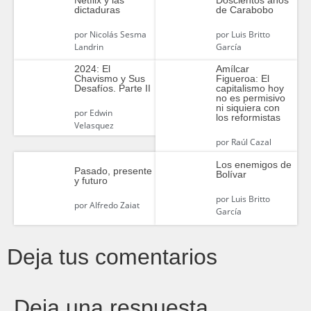
dictaduras
de Carabobo
por
Nicolás Sesma
por
Luis Britto
Landrin
García
2024: El
Amílcar
Chavismo y Sus
Figueroa: El
Desafíos. Parte II
capitalismo hoy
no es permisivo
ni siquiera con
por
Edwin
los reformistas
Velasquez
por
Raúl Cazal
Los enemigos de
Pasado, presente
Bolívar
y futuro
por
Luis Britto
por
Alfredo Zaiat
García
Deja tus comentarios
Deja una respuesta