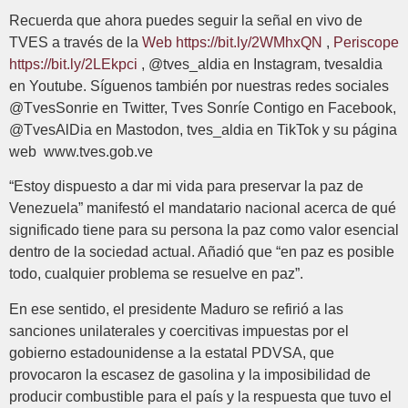
Recuerda que ahora puedes seguir la señal en vivo de
TVES a través de la
Web
https://bit.ly/2WMhxQN
,
Periscope
https://bit.ly/2LEkpci
, @tves_aldia en Instagram, tvesaldia
en Youtube. Síguenos también por nuestras redes sociales
@TvesSonrie en Twitter, Tves Sonríe Contigo en Facebook,
@TvesAlDia en Mastodon, tves_aldia en TikTok y su página
web www.tves.gob.ve
“Estoy dispuesto a dar mi vida para preservar la paz de
Venezuela” manifestó el mandatario nacional acerca de qué
significado tiene para su persona la paz como valor esencial
dentro de la sociedad actual. Añadió que “en paz es posible
todo, cualquier problema se resuelve en paz”.
En ese sentido, el presidente Maduro se refirió a las
sanciones unilaterales y coercitivas impuestas por el
gobierno estadounidense a la estatal PDVSA, que
provocaron la escasez de gasolina y la imposibilidad de
producir combustible para el país y la respuesta que tuvo el