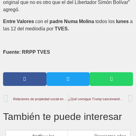
original que no es otro que el del Libertador Simón Bolívar”
agregó.
Entre Valores
con el
padre Numa Molina
todos los
lunes
a
las 12 del mediodía por
TVES.
Fuente: RRPP TVES
Relaciones de propiedad social en el siglo XXI. Entrevista con Ellen Meiksins Wood
¿Qué consigue Trump sancionando a Cuba?
También te puede interesar
Netflix y las
Doscientos años