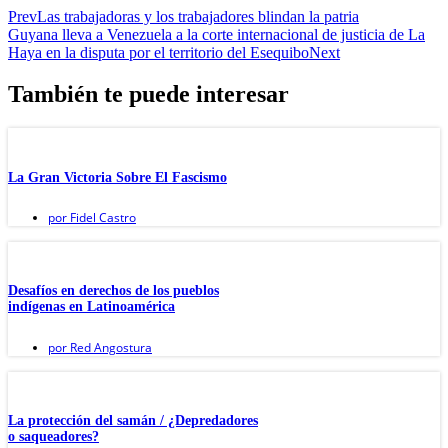
Prev
Las trabajadoras y los trabajadores blindan la patria
Guyana lleva a Venezuela a la corte internacional de justicia de La
Haya en la disputa por el territorio del Esequibo
Next
También te puede interesar
La Gran Victoria Sobre El Fascismo
por
Fidel Castro
Desafíos en derechos de los pueblos
indígenas en Latinoamérica
por
Red Angostura
La protección del samán / ¿Depredadores
o saqueadores?