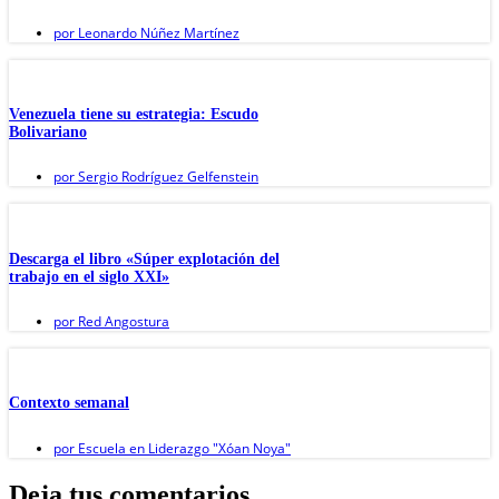
por
Leonardo Núñez Martínez
Venezuela tiene su estrategia: Escudo
Bolivariano
por
Sergio Rodríguez Gelfenstein
Descarga el libro «Súper explotación del
trabajo en el siglo XXI»
por
Red Angostura
Contexto semanal
por
Escuela en Liderazgo "Xóan Noya"
Deja tus comentarios