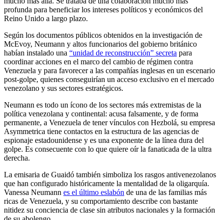
mucho más allá. Se trataba de una colaboración mucho más
profunda para beneficiar los intereses políticos y económicos del
Reino Unido a largo plazo.
Según los documentos públicos obtenidos en la investigación de
McEvoy, Neumann y altos funcionarios del gobierno británico
habían instalado una
“unidad de reconstrucción” secreta
para
coordinar acciones en el marco del cambio de régimen contra
Venezuela y para favorecer a las compañías inglesas en un escenario
post-golpe, quienes conseguirían un acceso exclusivo en el mercado
venezolano y sus sectores estratégicos.
Neumann es todo un ícono de los sectores más extremistas de la
política venezolana y continental: acusa falsamente, y de forma
permanente, a Venezuela de tener vínculos con Hezbolá, su empresa
Asymmetrica tiene contactos en la estructura de las agencias de
espionaje estadounidense y es una exponente de la línea dura del
golpe. Es consecuente con lo que quiere oír la fanaticada de la ultra
derecha.
La emisaria de Guaidó también simboliza los rasgos antivenezolanos
que han configurado históricamente la mentalidad de la oligarquía.
Vanessa Neumann
es el último eslabón
de una de las familias más
ricas de Venezuela, y su comportamiento describe con bastante
nitidez su conciencia de clase sin atributos nacionales y la formación
de su abolengo.