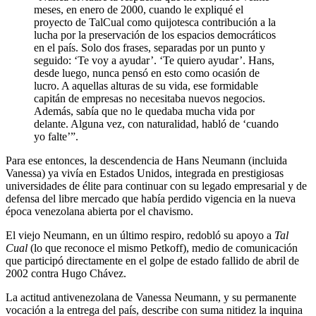
meses, en enero de 2000, cuando le expliqué el
proyecto de TalCual como quijotesca contribución a la
lucha por la preservación de los espacios democráticos
en el país. Solo dos frases, separadas por un punto y
seguido: ‘Te voy a ayudar’. ‘Te quiero ayudar’. Hans,
desde luego, nunca pensó en esto como ocasión de
lucro. A aquellas alturas de su vida, ese formidable
capitán de empresas no necesitaba nuevos negocios.
Además, sabía que no le quedaba mucha vida por
delante. Alguna vez, con naturalidad, habló de ‘cuando
yo falte’”.
Para ese entonces, la descendencia de Hans Neumann (incluida
Vanessa) ya vivía en Estados Unidos, integrada en prestigiosas
universidades de élite para continuar con su legado empresarial y de
defensa del libre mercado que había perdido vigencia en la nueva
época venezolana abierta por el chavismo.
El viejo Neumann, en un último respiro, redobló su apoyo a
Tal
Cual
(lo que reconoce el mismo Petkoff), medio de comunicación
que participó directamente en el golpe de estado fallido de abril de
2002 contra Hugo Chávez.
La actitud antivenezolana de Vanessa Neumann, y su permanente
vocación a la entrega del país, describe con suma nitidez la inquina