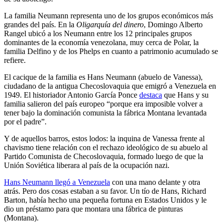
La familia Neumann representa uno de los grupos económicos más
grandes del país. En la
Oligarquía del dinero
, Domingo Alberto
Rangel ubicó a los Neumann entre los 12 principales grupos
dominantes de la economía venezolana, muy cerca de Polar, la
familia Delfino y de los Phelps en cuanto a patrimonio acumulado se
refiere.
El cacique de la familia es Hans Neumann (abuelo de Vanessa),
ciudadano de la antigua Checoslovaquia que emigró a Venezuela en
1949. El historiador Antonio García Ponce
destaca
que Hans y su
familia salieron del país europeo “porque era imposible volver a
tener bajo la dominación comunista la fábrica Montana levantada
por el padre”.
Y de aquellos barros, estos lodos: la inquina de Vanessa frente al
chavismo tiene relación con el rechazo ideológico de su abuelo al
Partido Comunista de Checoslovaquia, formado luego de que la
Unión Soviética liberara al país de la ocupación nazi.
Hans Neumann llegó a Venezuela
con una mano delante y otra
atrás. Pero dos cosas estaban a su favor. Un tío de Hans, Richard
Barton, había hecho una pequeña fortuna en Estados Unidos y le
dio un préstamo para que montara una fábrica de pinturas
(Montana).