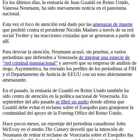
En los últimos días, la emisaria de Juan Guaidó en Reino Unido,
Vanessa Neumann, ha sido nuevamente noticia en el panorama
nacional.
Esta vez el foco de atención está dado por las
amenazas de muerte
que profirió contra el presidente Nicolás Maduro a través de su red
social Twitter y las reacciones cruzadas que se generaron a partir de
allí.
Para desviar la atención, Neumann acusó, sin pruebas, a varios
periodistas que defienden a Venezuela
de integrar una especie de
“red criminal transnacional”
y aseveró que su empresa de análisis de
riego, Asymmetrica, ha enviado los perfiles de los periodistas al FBI
y el Departamento de Justicia de EEUU con un tono abiertamente
amenazante.
En el pasado, la emisaria de Guaidó en Reino Unido también ha
sido centro de atención en la política nacional de Venezuela. En
septiembre del año pasado
se filtró un audio
donde afirma que
Guaidó debe evitar el reclamo sobre el Esequibo para granjearse la
continuidad del apoyo de la Foreing Office del Reino Unido.
Hace pocos meses, un reportaje del periodista canadiense John
McEvoy en el medio
The Canary
desveló que la intención de
Neumann de retirar el reclamo de Venezuela sobre el Esequibo iba