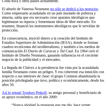
Costa Rica y otros países actualmente.
El abuelo de Vanessa Neumann
no sólo se dedicó a los negocios
.
Como empresario acaudalado en un país insolado de pobreza y
miseria, sabía que era necesario crear aparatos ideológicos que
legitimaran su riqueza y fomentaran ideas de libre mercado. En
resumen, financió los instrumentos ideológicos que le servirían de
protección.
En consecuencia, inyectó dinero a la creación del Instituto de
Estudios Superiores de Administración (IESA), donde se forman
cuadros tecnócratas del neoliberalismo, y también a los medios de
comunicación
El Diario de Caracas
y
Tal Cual
. En 1964 creó el
Instituto de Diseño Neumann, ganando influencia en el creciente
negocio de la publicidad y el mercadeo.
La llegada de Chávez a la presidencia fue vista por la acaudalada
familia Neumann como un peligro. Y era coherente esa intuición con
respecto a sus intereses de clase: el grupo Corimon abandonaría la
posición privilegiada que tuvo, política y económicamente, desde los
años 50.
Así lo retrató Teodoro Petkoff
, su amigo personal y beneficiario de
su apoyo económico, en el año 2000:
“Nunca olvidaré la respuesta que me dio, hace veinte