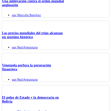
Una sublevación contra el orden mundial
anglosajón
por
Marcelo Ramírez
Los precios mundiales del trigo alcanzan
un máximo histórico
por
Red Angostura
Venezuela perfora la persecución
financiera
por
Red Angostura
El golpe de Estado y la democracia en
Bolivia