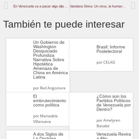
En Venezuela va a pasar algo dijo Trump
Vandana Shiva: Un virus, la humanidad y la Tierra
También te puede interesar
Un Gobierno de
Washington
Brasil: Informe
Desquiciado
Postelectoral
Profundiza
Narrativa Sobre
por
CELAG
Hipotética
Amenaza de
China en América
Latina
por
Red Angostura
El
¿Cómo son los
embrutecimiento
Partidos Políticos
como política
de Venezuela por
Dentro?
por
Mariadela
por
Amelyren
Villanueva
Basabe
A dos Siglos de
Venezuela Revira
La Doctrina
a Alto