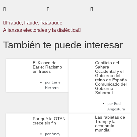
Fraude, fraude, fraaaaude
Alianzas electorales y la dialéctica
También te puede interesar
El Kiosco de
Conflicto del
Earle: Racismo
Sahara
en frases
Occidental y el
Gobierno del
reino de España.
por
Earle
Comunicado del
Herrera
Gobierno
Saharauí
por
Red
Angostura
Las rabietas de
Por qué la OTAN
Trump y la
crece sin fin
economía
mundial
por
Andy