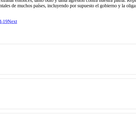
 extrañar entonces, tanto odio y tanta agresión contra nuestra patria. 
amentales de muchos países, incluyendo por supuesto el gobierno y la ol
d-19
Next