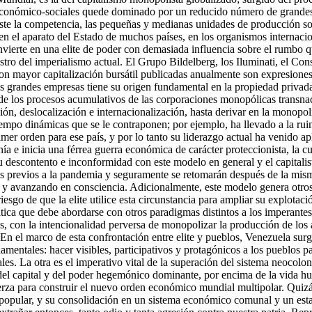
 económico-sociales quede dominado por un reducido número de grandes 
te la competencia, las pequeñas y medianas unidades de producción son 
en el aparato del Estado de muchos países, en los organismos internacion
nvierte en una elite de poder con demasiada influencia sobre el rumbo 
ostro del imperialismo actual. El Grupo Bildelberg, los Iluminati, el Con
con mayor capitalización bursátil publicadas anualmente son expresiones
as grandes empresas tiene su origen fundamental en la propiedad privada
n de los procesos acumulativos de las corporaciones monopólicas transn
ón, deslocalización e internacionalización, hasta derivar en la monopol
empo dinámicas que se le contraponen; por ejemplo, ha llevado a la rui
rimer orden para ese país, y por lo tanto su liderazgo actual ha venido
 e inicia una férrea guerra económica de carácter proteccionista, la c
u descontento e inconformidad con este modelo en general y el capitalis
s previos a la pandemia y seguramente se retomarán después de la mism
y avanzando en consciencia. Adicionalmente, este modelo genera otros es
esgo de que la elite utilice esta circunstancia para ampliar su explotaci
limática que debe abordarse con otros paradigmas distintos a los imperant
as, con la intencionalidad perversa de monopolizar la producción de los
 En el marco de esta confrontación entre elite y pueblos, Venezuela surg
entales: hacer visibles, participativos y protagónicos a los pueblos par
es. La otra es el imperativo vital de la superación del sistema neocolon
, del capital y del poder hegemónico dominante, por encima de la vida h
erza para construir el nuevo orden económico mundial multipolar. Quizá
er popular, y su consolidación en un sistema económico comunal y un est