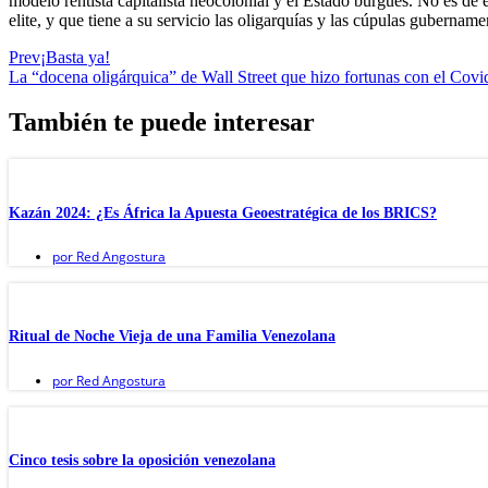
modelo rentista capitalista neocolonial y el Estado burgués. No es de
elite, y que tiene a su servicio las oligarquías y las cúpulas gubern
Prev
¡Basta ya!
La “docena oligárquica” de Wall Street que hizo fortunas con el Covi
También te puede interesar
Kazán 2024: ¿Es África la Apuesta Geoestratégica de los BRICS?
por
Red Angostura
Ritual de Noche Vieja de una Familia Venezolana
por
Red Angostura
Cinco tesis sobre la oposición venezolana