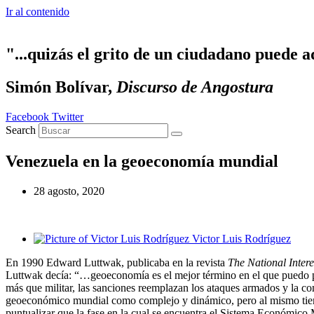
Ir al contenido
"...quizás el grito de un ciudadano puede a
Simón Bolívar,
Discurso de Angostura
Facebook
Twitter
Search
Venezuela en la geoeconomía mundial
28 agosto, 2020
Victor Luis Rodríguez
En 1990 Edward Luttwak, publicaba en la revista
The National Intere
Luttwak decía: “…geoeconomía es el mejor término en el que puedo pen
más que militar, las sanciones reemplazan los ataques armados y la co
geoeconómico mundial como complejo y dinámico, pero al mismo tiempo
puntualizar que la fase en la cual se encuentra el Sistema Económico 