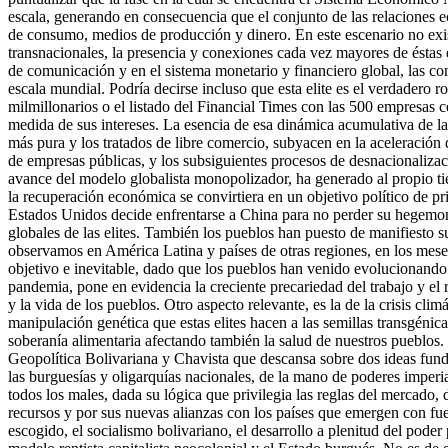
escala, generando en consecuencia que el conjunto de las relaciones
de consumo, medios de producción y dinero. En este escenario no exis
transnacionales, la presencia y conexiones cada vez mayores de éstas 
de comunicación y en el sistema monetario y financiero global, las co
escala mundial. Podría decirse incluso que esta elite es el verdadero r
milmillonarios o el listado del Financial Times con las 500 empresas 
medida de sus intereses. La esencia de esa dinámica acumulativa de l
más pura y los tratados de libre comercio, subyacen en la aceleració
de empresas públicas, y los subsiguientes procesos de desnacionalizaci
avance del modelo globalista monopolizador, ha generado al propio ti
la recuperación económica se convirtiera en un objetivo político de p
Estados Unidos decide enfrentarse a China para no perder su hegemonía
globales de las elites. También los pueblos han puesto de manifiesto s
observamos en América Latina y países de otras regiones, en los mese
objetivo e inevitable, dado que los pueblos han venido evolucionando 
pandemia, pone en evidencia la creciente precariedad del trabajo y el ri
y la vida de los pueblos. Otro aspecto relevante, es la de la crisis c
manipulación genética que estas elites hacen a las semillas transgénic
soberanía alimentaria afectando también la salud de nuestros pueblos.
Geopolítica Bolivariana y Chavista que descansa sobre dos ideas fundam
las burguesías y oligarquías nacionales, de la mano de poderes imperial
todos los males, dada su lógica que privilegia las reglas del mercado
recursos y por sus nuevas alianzas con los países que emergen con fu
escogido, el socialismo bolivariano, el desarrollo a plenitud del pod