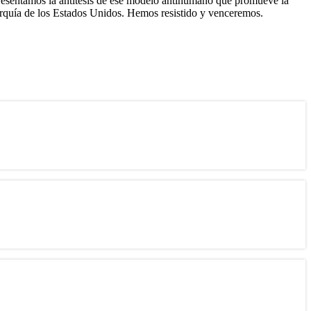
Representamos la antítesis de ese modelo antihumano que promueve la
igarquía de los Estados Unidos. Hemos resistido y venceremos.