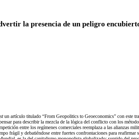
dvertir la presencia de un peligro encubiert
st
un artículo titulado “From Geopolitics to Geoeconomics” con este tra
sar para describir la mezcla de la lógica del conflicto con los método
mpetición entre los regímenes comerciales reemplaza a las alianzas mili
 frágil y debatiéndose entre fuertes confrontaciones para reafirmar s
Mundial, es la del capitalismo monopolista globalizado; surgido del pro