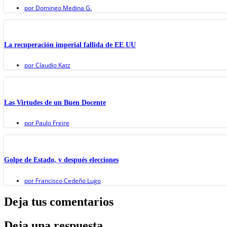
por
Domingo Medina G.
La recuperación imperial fallida de EE UU
por
Claudio Katz
Las Virtudes de un Buen Docente
por
Paulo Freire
Golpe de Estado, y después elecciones
por
Francisco Cedeño Lugo
Deja tus comentarios
Deja una respuesta