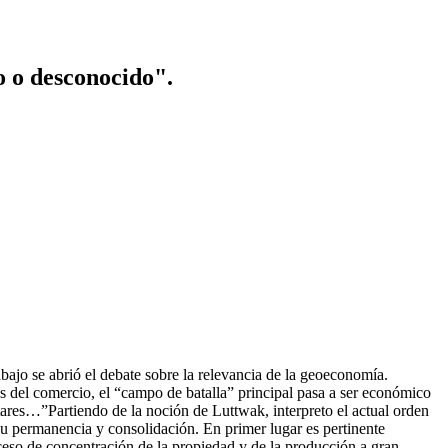
o o desconocido".
bajo se abrió el debate sobre la relevancia de la geoeconomía.
s del comercio, el “campo de batalla” principal pasa a ser económico
tares…”Partiendo de la noción de Luttwak, interpreto el actual orden
u permanencia y consolidación. En primer lugar es pertinente
ceso de concentración de la propiedad y de la producción a gran