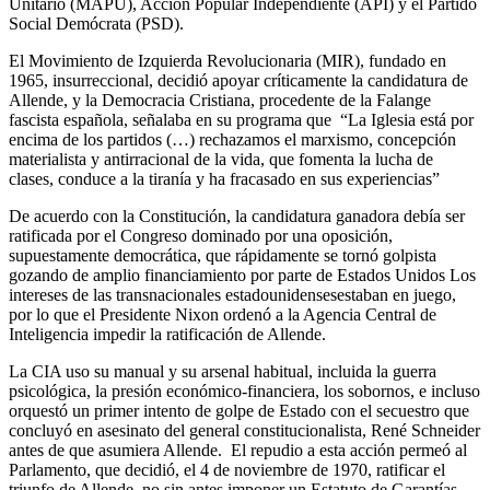
Unitario (MAPU), Acción Popular Independiente (API) y el Partido
Social Demócrata (PSD).
El Movimiento de Izquierda Revolucionaria (MIR), fundado en
1965, insurreccional, decidió apoyar críticamente la candidatura de
Allende, y la Democracia Cristiana, procedente de la Falange
fascista española, señalaba en su programa que “La Iglesia está por
encima de los partidos (…) rechazamos el marxismo, concepción
materialista y antirracional de la vida, que fomenta la lucha de
clases, conduce a la tiranía y ha fracasado en sus experiencias”
De acuerdo con la Constitución, la candidatura ganadora debía ser
ratificada por el Congreso dominado por una oposición,
supuestamente democrática, que rápidamente se tornó golpista
gozando de amplio financiamiento por parte de Estados Unidos Los
intereses de las transnacionales estadounidensesestaban en juego,
por lo que el Presidente Nixon ordenó a la Agencia Central de
Inteligencia impedir la ratificación de Allende.
La CIA uso su manual y su arsenal habitual, incluida la guerra
psicológica, la presión económico-financiera, los sobornos, e incluso
orquestó un primer intento de golpe de Estado con el secuestro que
concluyó en asesinato del general constitucionalista, René Schneider
antes de que asumiera Allende. El repudio a esta acción permeó al
Parlamento, que decidió, el 4 de noviembre de 1970, ratificar el
triunfo de Allende, no sin antes imponer un Estatuto de Garantías