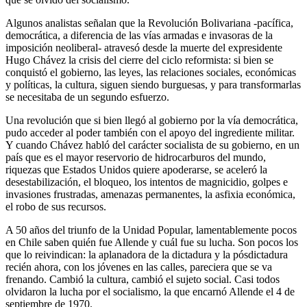
Algunos analistas señalan que la Revolución Bolivariana -pacífica,
democrática, a diferencia de las vías armadas e invasoras de la
imposición neoliberal- atravesó desde la muerte del expresidente
Hugo Chávez la crisis del cierre del ciclo reformista: si bien se
conquistó el gobierno, las leyes, las relaciones sociales, económicas
y políticas, la cultura, siguen siendo burguesas, y para transformarlas
se necesitaba de un segundo esfuerzo.
Una revolución que si bien llegó al gobierno por la vía democrática,
pudo acceder al poder también con el apoyo del ingrediente militar.
Y cuando Chávez habló del carácter socialista de su gobierno, en un
país que es el mayor reservorio de hidrocarburos del mundo,
riquezas que Estados Unidos quiere apoderarse, se aceleró la
desestabilización, el bloqueo, los intentos de magnicidio, golpes e
invasiones frustradas, amenazas permanentes, la asfixia económica,
el robo de sus recursos.
A 50 años del triunfo de la Unidad Popular, lamentablemente pocos
en Chile saben quién fue Allende y cuál fue su lucha. Son pocos los
que lo reivindican: la aplanadora de la dictadura y la pósdictadura
recién ahora, con los jóvenes en las calles, pareciera que se va
frenando. Cambió la cultura, cambió el sujeto social. Casi todos
olvidaron la lucha por el socialismo, la que encarnó Allende el 4 de
septiembre de 1970.