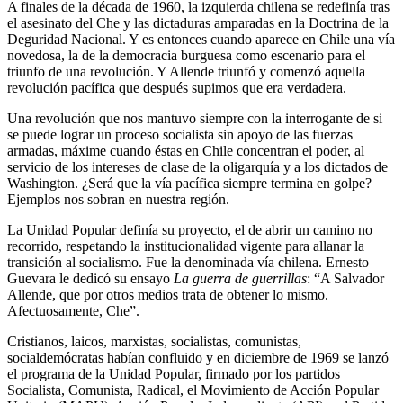
A finales de la década de 1960, la izquierda chilena se redefinía tras
el asesinato del Che y las dictaduras amparadas en la Doctrina de la
Deguridad Nacional. Y es entonces cuando aparece en Chile una vía
novedosa, la de la democracia burguesa como escenario para el
triunfo de una revolución. Y Allende triunfó y comenzó aquella
revolución pacífica que después supimos que era verdadera.
Una revolución que nos mantuvo siempre con la interrogante de si
se puede lograr un proceso socialista sin apoyo de las fuerzas
armadas, máxime cuando éstas en Chile concentran el poder, al
servicio de los intereses de clase de la oligarquía y a los dictados de
Washington. ¿Será que la vía pacífica siempre termina en golpe?
Ejemplos nos sobran en nuestra región.
La Unidad Popular definía su proyecto, el de abrir un camino no
recorrido, respetando la institucionalidad vigente para allanar la
transición al socialismo. Fue la denominada vía chilena. Ernesto
Guevara le dedicó su ensayo
La guerra de guerrillas
: “A Salvador
Allende, que por otros medios trata de obtener lo mismo.
Afectuosamente, Che”.
Cristianos, laicos, marxistas, socialistas, comunistas,
socialdemócratas habían confluido y en diciembre de 1969 se lanzó
el programa de la Unidad Popular, firmado por los partidos
Socialista, Comunista, Radical, el Movimiento de Acción Popular