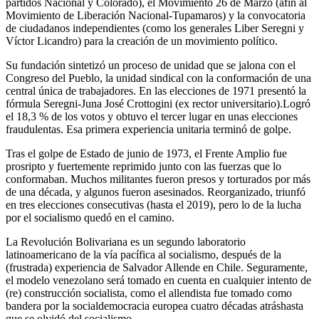
partidos Nacional y Colorado), el Movimiento 26 de Marzo (afín al
Movimiento de Liberación Nacional-Tupamaros) y la convocatoria
de ciudadanos independientes (como los generales Liber Seregni y
Víctor Licandro) para la creación de un movimiento político.
Su fundación sintetizó un proceso de unidad que se jalona con el
Congreso del Pueblo, la unidad sindical con la conformación de una
central única de trabajadores. En las elecciones de 1971 presentó la
fórmula Seregni-Juna José Crottogini (ex rector universitario).Logró
el 18,3 % de los votos y obtuvo el tercer lugar en unas elecciones
fraudulentas. Esa primera experiencia unitaria terminó de golpe.
Tras el golpe de Estado de junio de 1973, el Frente Amplio fue
prosripto y fuertemente reprimido junto con las fuerzas que lo
conformaban. Muchos militantes fueron presos y torturados por más
de una década, y algunos fueron asesinados. Reorganizado, triunfó
en tres elecciones consecutivas (hasta el 2019), pero lo de la lucha
por el socialismo quedó en el camino.
La Revolución Bolivariana es un segundo laboratorio
latinoamericano de la vía pacífica al socialismo, después de la
(frustrada) experiencia de Salvador Allende en Chile. Seguramente,
el modelo venezolano será tomado en cuenta en cualquier intento de
(re) construcción socialista, como el allendista fue tomado como
bandera por la socialdemocracia europea cuatro décadas atráshasta
que se olvidó del socialismo.