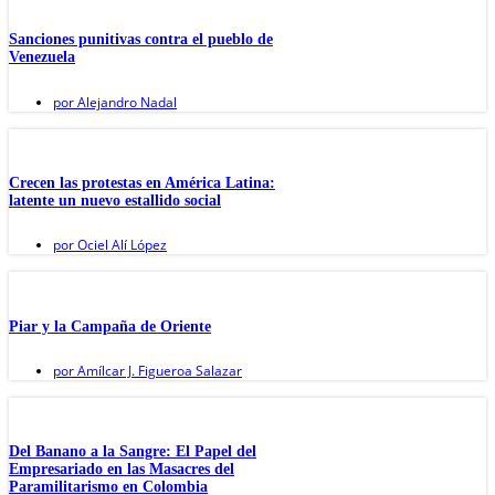
Sanciones punitivas contra el pueblo de
Venezuela
por
Alejandro Nadal
Crecen las protestas en América Latina:
latente un nuevo estallido social
por
Ociel Alí López
Piar y la Campaña de Oriente
por
Amílcar J. Figueroa Salazar
Del Banano a la Sangre: El Papel del
Empresariado en las Masacres del
Paramilitarismo en Colombia