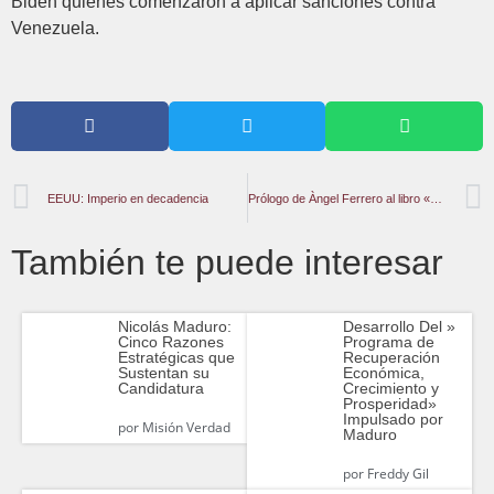
Biden quienes comenzaron a aplicar sanciones contra
Venezuela.
EEUU: Imperio en decadencia
Prólogo de Àngel Ferrero al libro «Friedrich Engels» de Michael R. Krätke
También te puede interesar
Nicolás Maduro:
Desarrollo Del »
Cinco Razones
Programa de
Estratégicas que
Recuperación
Sustentan su
Económica,
Candidatura
Crecimiento y
Prosperidad»
Impulsado por
por
Misión Verdad
Maduro
por
Freddy Gil