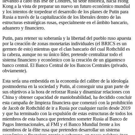
llevando a cabo tras irse de Londres, su sede histórica, hacia Hong
Kong a la vista de preparar un nuevo un futuro económico mundial
y los intentos de torpedear el desarrollo de los planes de Putin para
Rusia a través de la capitalización de los liberales dentro de las
estructuras estratégicas rusas, especialmente en el ámbito bancario,
aduanero y financiero.
Putin, para retener su soberanía y la libertad del pueblo ruso apuesta
por la creación de zonas monetarias individuales (el BRICS es un
germen de esto) mientras que el clan bancario del cual Rothchild es
la cabeza, aunque no su único líder, pretende centralizar todo el
sistema financiero y económico con la creación de un gigantesco
banco central. El Banco Central de los Bancos Centrales (privado,
obviamente).
Esta sería una embestida en la economía del calibre de la ideología
postmoderna en la sociedad y Putin, al conseguir una gran parte de
sus objetivos a la hora de reforzar Rusia y dinamizar relaciones con
China y obtener capacidad de maniobrabilidad, ha decidido concluir
esta campaña de limpieza financiera que comenzó con la prohibición
de Jacob de Rothchild de ir a Rusia por cualquier razón desde 2019
y que ha terminado con la expulsión de estas estructuras de todos los
miembros de esta banca que pretenden someter Rusia al Banco de
Pagos Internacionales, al FMI y el Banco Mundial frente a los
miembros de la élite rusa que pretenden desarrollar un sistema