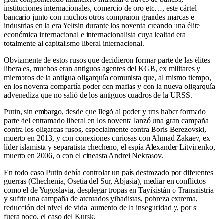
instituciones internacionales, comercio de oro etc…, este cártel
bancario junto con muchos otros compraron grandes marcas e
industrias en la era Yeltsin durante los noventa creando una élite
económica internacional e internacionalista cuya lealtad era
totalmente al capitalismo liberal internacional.
Obviamente de estos rusos que decidieron formar parte de las élites
liberales, muchos eran antiguos agentes del KGB, ex militares y
miembros de la antigua oligarquía comunista que, al mismo tiempo,
en los noventa compartía poder con mafias y con la nueva oligarquía
advenediza que no salió de los antiguos cuadros de la URSS.
Putin, sin embargo, desde que llegó al poder y tras haber formado
parte del entramado liberal en los noventa lanzó una gran campaña
contra los oligarcas rusos, especialmente contra Boris Berezovski,
muerto en 2013, y con conexiones curiosas con Ahmad Zakaev, ex
líder islamista y separatista checheno, el espía Alexander Litvinenko,
muerto en 2006, o con el cineasta Andrei Nekrasov.
En todo caso Putin debía controlar un país destrozado por diferentes
guerras (Chechenia, Osetia del Sur, Abjasia), mediar en conflictos
como el de Yugoslavia, desplegar tropas en Tayikistán o Transnistria
y sufrir una campaña de atentados yihadistas, pobreza extrema,
reducción del nivel de vida, aumento de la inseguridad y, por si
fuera poco, el caso del Kursk.