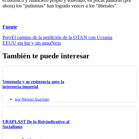
económico y financiero propio y soberano, en pocas palabras (por
ahora) los “putinistas” han logrado vencer a los “liberales”.
Fuente
Prev
El camino de la perdición de la OTAN con Ucrania
EEUU sin luz y sin agua
Next
También te puede interesar
Venezuela y su resistencia ante la
injerencia imperial
por
Nelson Guzman
URAPLAST De lo Reivindicativo al
Socialismo