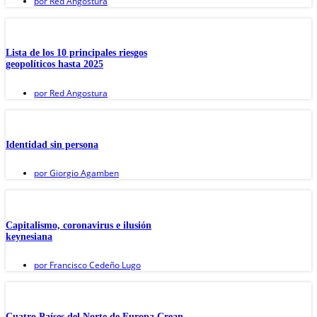
por
Red Angostura
Lista de los 10 principales riesgos
geopolíticos hasta 2025
por
Red Angostura
Identidad sin persona
por
Giorgio Agamben
Capitalismo, coronavirus e ilusión
keynesiana
por
Francisco Cedeño Lugo
Cuatro Países del Norte de Europa Crean