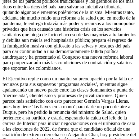
jefes de los partidos políticos tradicionales y los gremios de los más
ricos entre los ricos del país para salvar su iniciativa tributaria
quitando algunos elementos polémicos de la misma. Mientras tanto,
adelanta sin mucho ruido una reforma a la salud que, en medio de la
pandemia, le entrega todavía más poder y recursos a los monopolios
privados que han causado una histórica crisis en los servicios
sanitarios que niega de facto el acceso de las mayorías a tratamientos
y debilita aun más la red hospitalaria pública; prepara el regreso de
la fumigación masiva con glifosato a las selvas y bosques del país
para dar continuidad a una demostradamente fallida política
antidrogas; y ha presentado al Congreso una nueva reforma laboral
para pauperizar aún más las condiciones de contratación y salarios
que soportan los colombianos.
El Ejecutivo repite como un mantra su preocupación por la falta de
recursos para sus supuestos ‘programas sociales’, mientras sigue
apalancando un nuevo pacto entre las clases dominantes a punta de
‘mermelada’, clientelismo y promesas de privatizaciones. Quien
parece más satisfecho con esto parece ser Germán Vargas Lleras,
pues hoy tiene ‘las llaves en la mano’ para darle un poco de aire a
Duque, pero ha pedido la renuncia del ministro de Salud, quien
pertenece a su partido, y estaría esperando la caída del jefe de la
cartera de Interior para iniciar negociaciones con el uribismo de cara
a las elecciones de 2022, de forma que el candidato oficial de una
coalición de extrema derecha sea Alejandro Char, hoy presidente del