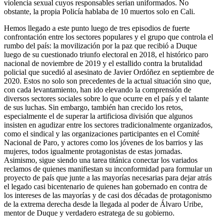
violencia sexual cuyos responsables serían uniformados. No
obstante, la propia Policía hablaba de 10 muertos solo en Cali.
Hemos llegado a este punto luego de tres episodios de fuerte
confrontación entre los sectores populares y el grupo que controla el
rumbo del país: la movilización por la paz que recibió a Duque
luego de su cuestionado triunfo electoral en 2018, el histórico paro
nacional de noviembre de 2019 y el estallido contra la brutalidad
policial que sucedió al asesinato de Javier Ordóñez en septiembre de
2020. Estos no solo son precedentes de la actual situación sino que,
con cada levantamiento, han ido elevando la comprensión de
diversos sectores sociales sobre lo que ocurre en el país y el talante
de sus luchas. Sin embargo, también han crecido los retos,
especialmente el de superar la artificiosa división que algunos
insisten en agudizar entre los sectores tradicionalmente organizados,
como el sindical y las organizaciones participantes en el Comité
Nacional de Paro, y actores como los jóvenes de los barrios y las
mujeres, todos igualmente protagonistas de estas jornadas.
Asimismo, sigue siendo una tarea titánica conectar los variados
reclamos de quienes manifiestan su inconformidad para formular un
proyecto de país que junte a las mayorías necesarias para dejar atrás
el legado casi bicentenario de quienes han gobernado en contra de
los intereses de las mayorías y de casi dos décadas de protagonismo
de la extrema derecha desde la llegada al poder de Álvaro Uribe,
mentor de Duque y verdadero estratega de su gobierno.