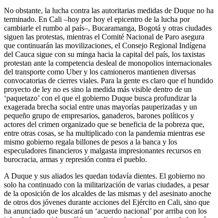
No obstante, la lucha contra las autoritarias medidas de Duque no ha
terminado. En Cali –hoy por hoy el epicentro de la lucha por
cambiarle el rumbo al país–, Bucaramanga, Bogotá y otras ciudades
siguen las protestas, mientras el Comité Nacional de Paro asegura
que continuarán las movilizaciones, el Consejo Regional Indígena
del Cauca sigue con su minga hacia la capital del país, los taxistas
protestan ante la competencia desleal de monopolios internacionales
del transporte como Uber y los camioneros mantienen diversas
convocatorias de cierres viales. Para la gente es claro que el hundido
proyecto de ley no es sino la medida más visible dentro de un
‘paquetazo’ con el que el gobierno Duque busca profundizar la
exagerada brecha social entre unas mayorías pauperizadas y un
pequeño grupo de empresarios, ganaderos, barones políticos y
actores del crimen organizado que se beneficia de la pobreza que,
entre otras cosas, se ha multiplicado con la pandemia mientras ese
mismo gobierno regala billones de pesos a la banca y los
especuladores financieros y malgasta impresionantes recursos en
burocracia, armas y represión contra el pueblo.
A Duque y sus aliados les quedan todavía dientes. El gobierno no
solo ha continuado con la militarización de varias ciudades, a pesar
de la oposición de los alcaldes de las mismas y del asesinato anoche
de otros dos jóvenes durante acciones del Ejército en Cali, sino que
ha anunciado que buscará un ‘acuerdo nacional’ por arriba con los