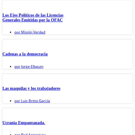
Los Ejes Políticos de las Licencias
Generales Emitidas por la OFAC
por
Misión Verdad
Cadenas a la democracia
por
Jorge Elbaum
Las maquilas y los trabajadores
por
Luis Britto García
Ucrania Empantanada.
por
Red Angostura