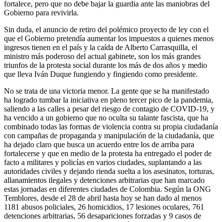
fortalece, pero que no debe bajar la guardia ante las maniobras del
Gobierno para revivirla.
Sin duda, el anuncio de retiro del polémico proyecto de ley con el
que el Gobierno pretendía aumentar los impuestos a quienes menos
ingresos tienen en el país y la caída de Alberto Carrasquilla, el
ministro más poderoso del actual gabinete, son los más grandes
triunfos de la protesta social durante los más de dos años y medio
que lleva Iván Duque fungiendo y fingiendo como presidente.
No se trata de una victoria menor. La gente que se ha manifestado
ha logrado tumbar la iniciativa en pleno tercer pico de la pandemia,
saliendo a las calles a pesar del riesgo de contagio de COVID-19, y
ha vencido a un gobierno que no oculta su talante fascista, que ha
combinado todas las formas de violencia contra su propia ciudadanía
con campañas de propaganda y manipulación de la ciudadanía, que
ha dejado claro que busca un acuerdo entre los de arriba para
fortalecerse y que en medio de la protesta ha entregado el poder de
facto a militares y policías en varios ciudades, suplantando a las
autoridades civiles y dejando rienda suelta a los asesinatos, torturas,
allanamientos ilegales y detenciones arbitrarias que han marcado
estas jornadas en diferentes ciudades de Colombia. Según la ONG
Temblores, desde el 28 de abril hasta hoy se han dado al menos
1181 abusos policiales, 26 homicidios, 17 lesiones oculares, 761
detenciones arbitrarias, 56 desapariciones forzadas y 9 casos de