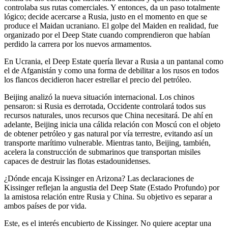
controlaba sus rutas comerciales. Y entonces, da un paso totalmente
lógico; decide acercarse a Rusia, justo en el momento en que se
produce el Maidan ucraniano. El golpe del Maiden en realidad, fue
organizado por el Deep State cuando comprendieron que habían
perdido la carrera por los nuevos armamentos.
En Ucrania, el Deep Estate quería llevar a Rusia a un pantanal como
el de Afganistán y como una forma de debilitar a los rusos en todos
los flancos decidieron hacer estrellar el precio del petróleo.
Beijing analizó la nueva situación internacional. Los chinos
pensaron: si Rusia es derrotada, Occidente controlará todos sus
recursos naturales, unos recursos que China necesitará. De ahí en
adelante, Beijing inicia una cálida relación con Moscú con el objeto
de obtener petróleo y gas natural por vía terrestre, evitando así un
transporte marítimo vulnerable. Mientras tanto, Beijing, también,
acelera la construcción de submarinos que transportan misiles
capaces de destruir las flotas estadounidenses.
¿Dónde encaja Kissinger en Arizona? Las declaraciones de
Kissinger reflejan la angustia del Deep State (Estado Profundo) por
la amistosa relación entre Rusia y China. Su objetivo es separar a
ambos países de por vida.
Este, es el interés encubierto de Kissinger. No quiere aceptar una