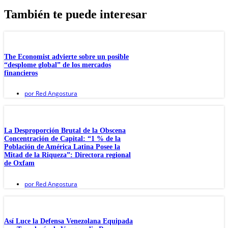
También te puede interesar
The Economist advierte sobre un posible
“desplome global” de los mercados
financieros
por
Red Angostura
La Desproporción Brutal de la Obscena
Concentración de Capital: “1 % de la
Población de América Latina Posee la
Mitad de la Riqueza”: Directora regional
de Oxfam
por
Red Angostura
Así Luce la Defensa Venezolana Equipada