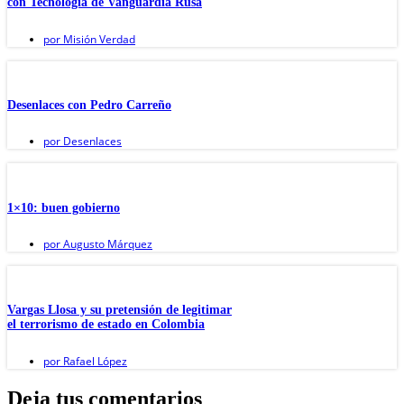
con Tecnología de Vanguardia Rusa
por
Misión Verdad
Desenlaces con Pedro Carreño
por
Desenlaces
1×10: buen gobierno
por
Augusto Márquez
Vargas Llosa y su pretensión de legitimar
el terrorismo de estado en Colombia
por
Rafael López
Deja tus comentarios