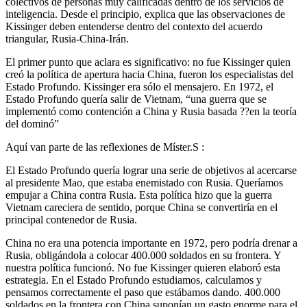
colectivos de personas muy calificadas dentro de los servicios de
inteligencia. Desde el principio, explica que las observaciones de
Kissinger deben entenderse dentro del contexto del acuerdo
triangular, Rusia-China-Irán.
El primer punto que aclara es significativo: no fue Kissinger quien
creó la política de apertura hacia China, fueron los especialistas del
Estado Profundo. Kissinger era sólo el mensajero. En 1972, el
Estado Profundo quería salir de Vietnam, “una guerra que se
implementó como contención a China y Rusia basada ??en la teoría
del dominó”
Aquí van parte de las reflexiones de Míster.S :
El Estado Profundo quería lograr una serie de objetivos al acercarse
al presidente Mao, que estaba enemistado con Rusia. Queríamos
empujar a China contra Rusia. Esta política hizo que la guerra
Vietnam careciera de sentido, porque China se convertiría en el
principal contenedor de Rusia.
China no era una potencia importante en 1972, pero podría drenar a
Rusia, obligándola a colocar 400.000 soldados en su frontera. Y
nuestra política funcionó. No fue Kissinger quieren elaboró esta
estrategia. En el Estado Profundo estudiamos, calculamos y
pensamos correctamente el paso que estábamos dando. 400.000
soldados en la frontera con China suponían un gasto enorme para el