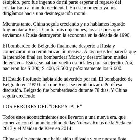
estúpido, pero fue ingenuo de mi parte esperar el regreso del
cristianismo al mundo occidental. En ese momento ya nos
dirigíamos hacia una desintegración moral.
Mientras tanto, China seguía creciendo y no habíamos logrado
fragmentar a Rusia. Contra mis objeciones, los asesores que
enviamos a Rusia destruyeron la economía en la década de 1990.
El bombardeo de Belgrado finalmente despertó a Rusia y
comenzaron una remilitarización masiva. A los rusos les parecía que
la intención final era bombardear Moscú y desarrollaron misiles
defensivos. Estos, se habían vuelto esenciales para su ejercito. Así,
nacieron los S-300, S-400, S-500 y próximamente los S-600.
El Estado Profundo había sido advertido por mí. El bombardeo de
Belgrado en 1999 haría que Rusia se remilitarizara. Perdí esa
discusión. Belgrado fue bombardeado durante 78 días. Y China
seguía creciendo.
LOS ERRORES DEL “DEEP STATE”
Todos estos acontecimientos nos llevaron a una nueva era, que
comenzó con el anuncio chino de las Nuevas Rutas de la Seda en
2013 y el Maidan de Kiev en 2014
China se dio cuenta que había sido utilizada y que nuestra flota