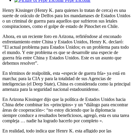
Pepe Escobar
Henry Kissinger (Henry K. para quienes lo tratan de cerca) es una
suerte de oráculo de Delfos para los mandamases de Estados Unidos
o un criminal de guerra para aquellos que sufrieron sus letales
conspiraciones, como el golpe de estado de Pinochet en Chile.
Ahora, en un reciente foro en Arizona, refiriéndose al enconado
enfrentamiento entre China y Estados Unidos, Henry K. declaró:
“El actual problema para Estados Unidos; es un problema para todo
el mundo. Y este problema es que se desarrolle una especie de
guerra fría entre China y Estados Unidos. Este es un asunto que
debemos resolver”.
En términos de realpolitik, esta «especie de guerra fría» ya está en
marcha; para la CIA y para la totalidad de sus Agencias de
inteligencias (el Deep State), China es considerada como la principal
amenaza para la seguridad nacional estadounidense.
En Arizona Kissinger dijo que la política de Estados Unidos hacia
China debe combinar los «principios» y un “diálogo para encontrar
áreas de cooperación»: “no estoy diciendo que la diplomacia
siempre conduce a resultados beneficiosos, agregó, esta es una tarea
compleja … nadie ha logrado hacerlo por completo «.
En realidad, todo indica que Henry K. esta afligido por las