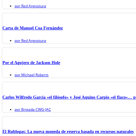
por
Red Angostura
Carta de Manuel Coa Fernández
por
Red Angostura
Por el Agujero de Jackson Hole
por
Michael Roberts
Carlos Wilfredo García «el filósofo» y José Aquino Carpio «el flaco»… p
por
Brigada CWG-JAC
El Rublogas: La nueva moneda de reserva basada en recursos naturales