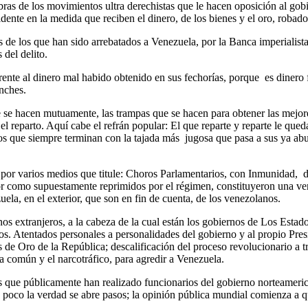
bras de los movimientos ultra derechistas que le hacen oposición al gob
dente en la medida que reciben el dinero, de los bienes y el oro, robado
s de los que han sido arrebatados a Venezuela, por la Banca imperialist
 del delito.
ente al dinero mal habido obtenido en sus fechorías, porque es dinero fá
inches.
 se hacen mutuamente, las trampas que se hacen para obtener las mejores 
 reparto. Aquí cabe el refrán popular: El que reparte y reparte le que
os que siempre terminan con la tajada más jugosa que pasa a sus ya abu
 por varios medios que titule: Choros Parlamentarios, con Inmunidad, 
or como supuestamente reprimidos por el régimen, constituyeron una ve
uela, en el exterior, que son en fin de cuenta, de los venezolanos.
s extranjeros, a la cabeza de la cual están los gobiernos de Los Estado
 Atentados personales a personalidades del gobierno y al propio Presi
de Oro de la República; descalificación del proceso revolucionario a 
a común y el narcotráfico, para agredir a Venezuela.
s que públicamente han realizado funcionarios del gobierno norteameric
a poco la verdad se abre pasos; la opinión pública mundial comienza a qui