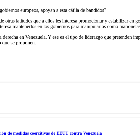
gobiernos europeos, apoyan a esta cáfila de bandidos?
e otras latitudes que a ellos les interesa promocionar y estabilizar en g
 interesa mantenerlos en los gobiernos para manipularlos como marionetas
ra derecha en Venezuela. Y ese es el tipo de liderazgo que pretenden imp
o que se proponen.
a
ación de medidas coercitivas de EEUU contra Venezuela