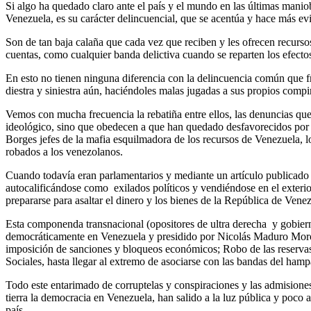
Si algo ha quedado claro ante el país y el mundo en las últimas manio
Venezuela, es su carácter delincuencial, que se acentúa y hace más evi
Son de tan baja calaña que cada vez que reciben y les ofrecen recurso
cuentas, como cualquier banda delictiva cuando se reparten los efectos
En esto no tienen ninguna diferencia con la delincuencia común que fr
diestra y siniestra aún, haciéndoles malas jugadas a sus propios comp
Vemos con mucha frecuencia la rebatiña entre ellos, las denuncias que
ideológico, sino que obedecen a que han quedado desfavorecidos por el
Borges jefes de la mafia esquilmadora de los recursos de Venezuela, l
robados a los venezolanos.
Cuando todavía eran parlamentarios y mediante un artículo publicado
autocalificándose como exilados políticos y vendiéndose en el exteri
prepararse para asaltar el dinero y los bienes de la República de Venez
Esta componenda transnacional (opositores de ultra derecha y gobierno
democráticamente en Venezuela y presidido por Nicolás Maduro Moros.
imposición de sanciones y bloqueos económicos; Robo de las reservas 
Sociales, hasta llegar al extremo de asociarse con las bandas del hamp
Todo este entarimado de corruptelas y conspiraciones y las admisione
tierra la democracia en Venezuela, han salido a la luz pública y poco 
país.