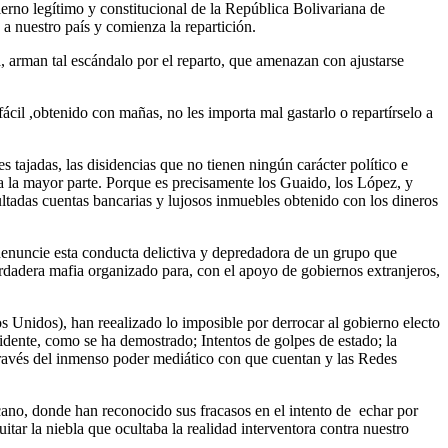
ierno legítimo y constitucional de la República Bolivariana de
 a nuestro país y comienza la repartición.
a, arman tal escándalo por el reparto, que amenazan con ajustarse
cil ,obtenido con mañas, no les importa mal gastarlo o repartírselo a
tajadas, las disidencias que no tienen ningún carácter político e
da la mayor parte. Porque es precisamente los Guaido, los López, y
ltadas cuentas bancarias y lujosos inmuebles obtenido con los dineros
denuncie esta conducta delictiva y depredadora de un grupo que
rdadera mafia organizado para, con el apoyo de gobiernos extranjeros,
s Unidos), han reealizado lo imposible por derrocar al gobierno electo
dente, como se ha demostrado; Intentos de golpes de estado; la
través del inmenso poder mediático con que cuentan y las Redes
ano, donde han reconocido sus fracasos en el intento de echar por
tar la niebla que ocultaba la realidad interventora contra nuestro