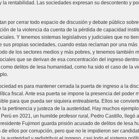
 la rentabilidad. Las sociedades expresan su descontento y por 
tan por cerrar todo espacio de discusión y debate público sobre 
ación de la violencia da cuenta de la pérdida de capacidad instit
ociales. Y tenemos sistemas legislativos y judiciales que no tie
 de sus propias sociedades, cuando estas reclaman por una más j
e todo de los sectores medios y más pobres, y tenemos también
sociales que se derivan de esa concentración del ingreso dentro 
do como delitos de lesa humanidad, como ha sido el caso de la v
plo.
ociedad es para mantener cerrada la puerta de ingreso a la discu
ítica fiscal. Ante esa puerta se impone la presencia del poder me
ible para que pueda ser siquiera entreabierta. Ellos se convier
e la pertinencia y justeza de la austeridad. Hay muchos ejempl
Perú en 2021, un humilde profesor rural, Pedro Castillo, llegó al
Presidente Fujimori guarda prisión acusado de delitos de lesa 
s de ellos por corrupción, pero que no le impidieron ser candidat
a austeridad y redistribuir el ingreso, casi todo el sistema polít