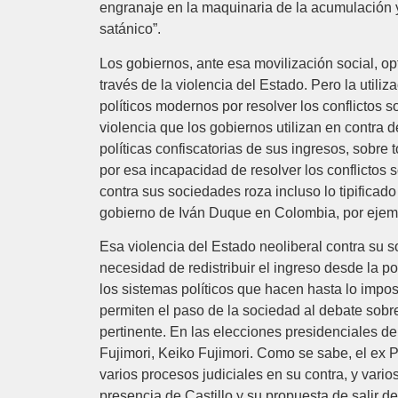
engranaje en la maquinaria de la acumulación y
satánico”.
Los gobiernos, ante esa movilización social, op
través de la violencia del Estado. Pero la utiliz
políticos modernos por resolver los conflictos s
violencia que los gobiernos utilizan en contra
políticas confiscatorias de sus ingresos, sobr
por esa incapacidad de resolver los conflictos 
contra sus sociedades roza incluso lo tipifica
gobierno de Iván Duque en Colombia, por ejem
Esa violencia del Estado neoliberal contra su s
necesidad de redistribuir el ingreso desde la pol
los sistemas políticos que hacen hasta lo impos
permiten el paso de la sociedad al debate sobr
pertinente. En las elecciones presidenciales de 
Fujimori, Keiko Fujimori. Como se sabe, el ex 
varios procesos judiciales en su contra, y vario
presencia de Castillo y su propuesta de salir de l