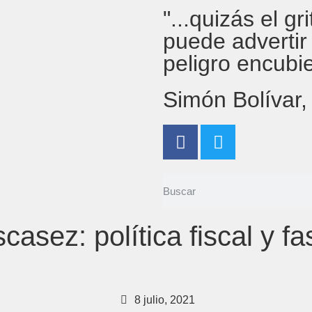
"...quizás el g
puede advertir
peligro encubi
Simón Bolívar
casez: política fiscal y f
8 julio, 2021