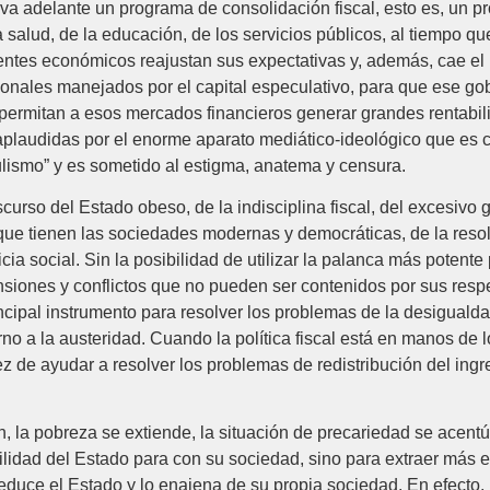
a adelante un programa de consolidación fiscal, esto es, un pr
a salud, de la educación, de los servicios públicos, al tiempo q
tes económicos reajustan sus expectativas y, además, cae el ri
acionales manejados por el capital especulativo, para que ese 
permitan a esos mercados financieros generar grandes rentabil
plaudidas por el enorme aparato mediático-ideológico que es co
lismo” y es sometido al estigma, anatema y censura.
rso del Estado obeso, de la indisciplina fiscal, del excesivo ga
 que tienen las sociedades modernas y democráticas, de la res
ticia social. Sin la posibilidad de utilizar la palanca más potente
ones y conflictos que no pueden ser contenidos por sus respec
cipal instrumento para resolver los problemas de la desigualdad 
rno a la austeridad. Cuando la política fiscal está en manos de lo
z de ayudar a resolver los problemas de redistribución del ing
n, la pobreza se extiende, la situación de precariedad se acentúa
bilidad del Estado para con su sociedad, sino para extraer más
educe el Estado y lo enajena de su propia sociedad. En efecto,