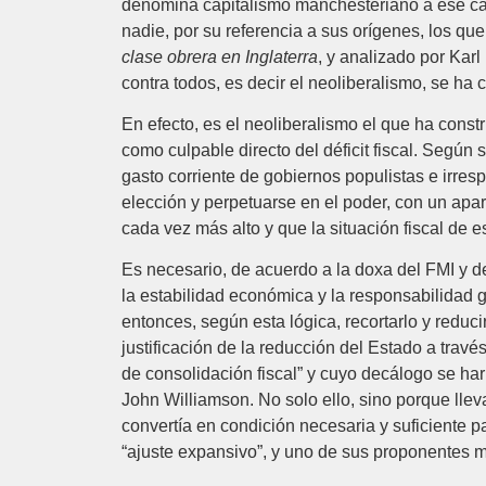
denomina capitalismo manchesteriano a ese cap
nadie, por su referencia a sus orígenes, los qu
clase obrera en Inglaterra
, y analizado por Kar
contra todos, es decir el neoliberalismo, se ha 
En efecto, es el neoliberalismo el que ha constru
como culpable directo del déficit fiscal. Según 
gasto corriente de gobiernos populistas e irres
elección y perpetuarse en el poder, con un apart
cada vez más alto y que la situación fiscal de e
Es necesario, de acuerdo a la doxa del FMI y de
la estabilidad económica y la responsabilidad g
entonces, según esta lógica, recortarlo y reduci
justificación de la reducción del Estado a trav
de consolidación fiscal” y cuyo decálogo se ha
John Williamson. No solo ello, sino porque lle
convertía en condición necesaria y suficiente 
“ajuste expansivo”, y uno de sus proponentes m