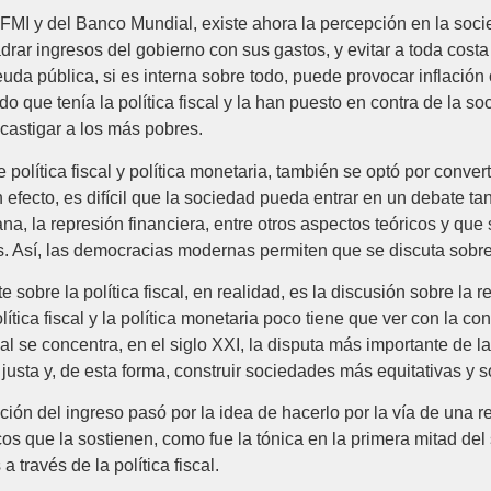
l FMI y del Banco Mundial, existe ahora la percepción en la soci
drar ingresos del gobierno con sus gastos, y evitar a toda costa
uda pública, si es interna sobre todo, puede provocar inflación
que tenía la política fiscal y la han puesto en contra de la soci
y castigar a los más pobres.
 política fiscal y política monetaria, también se optó por conve
fecto, es difícil que la sociedad pueda entrar en un debate tan
iana, la represión financiera, entre otros aspectos teóricos y qu
s. Así, las democracias modernas permiten que se discuta sobre
 sobre la política fiscal, en realidad, es la discusión sobre la re
política fiscal y la política monetaria poco tiene que ver con la c
fiscal se concentra, en el siglo XXI, la disputa más importante 
 justa y, de esta forma, construir sociedades más equitativas y s
ibución del ingreso pasó por la idea de hacerlo por la vía de una 
cos que la sostienen, como fue la tónica en la primera mitad del 
a través de la política fiscal.