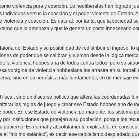
como violencia pura y coerción. Lo neoliberales han logrado just
os individuos versus la coacción y el poder violento de Estado.
 violencia y coacción. Es natural, por tanto, que la sociedad s
xterno que la amenaza y que le genera un costo innecesario co
atoria del Estado y su posibilidad de redistribuir el ingreso, 
ciones de poder que se calibran y ejercen desde la lógica merca
de la violencia hobbesiana de todos contra todos, pero su situ
esa vorágine de violencia hobbesiana los arrastra en su torbel
stema, sino en su heurística más fundamental, en un mensaje ev
 fiscal, sino un discurso político que altera las coordenadas f
 alterar las reglas de juego y crear ese Estado hobbesiano de t
e poder. En ese Estado de violencia permanente, los sistema p
y por instituciones que protejan a su población, porque los recu
 su gobierno. Es normal y absolutamente explicable, en consec
 el “molino satánico”, es decir, ese capitalismo despiadado qu