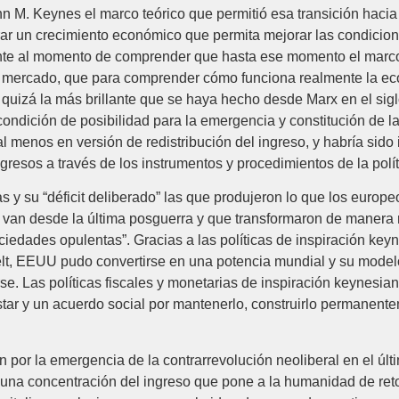
M. Keynes el marco teórico que permitió esa transición hacia l
urar un crecimiento económico que permita mejorar las condicio
gente al momento de comprender que hasta ese momento el marco
e el mercado, que para comprender cómo funciona realmente la 
quizá la más brillante que se haya hecho desde Marx en el sigl
dición de posibilidad para la emergencia y constitución de la pol
, al menos en versión de redistribución del ingreso, y habría sido
ingresos a través de los instrumentos y procedimientos de la pol
y su “déficit deliberado” las que produjeron lo que los europe
ue van desde la última posguerra y que transformaron de manera 
edades opulentas”. Gracias a las políticas de inspiración key
elt, EEUU pudo convertirse en una potencia mundial y su model
e. Las políticas fiscales y monetarias de inspiración keynesia
tar y un acuerdo social por mantenerlo, construirlo permanente
n por la emergencia de la contrarrevolución neoliberal en el úl
na concentración del ingreso que pone a la humanidad de retorn