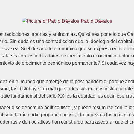
Pablo Dávalos
tradicciones, aporías y antinomias. Quizá sea por ello que Carlo
o. Sin duda es una contradicción que la ideología del capitalis
 escasez. Si el desarrollo económico que se expresa en el creci
 catarsis con los indicadores de crecimiento económico, ento
 contexto de crecimiento económico permanente? Si cada vez h
idez en el mundo que emerge de la post-pandemia, porque ahora
smo, las distribuye tan mal que todos sus marcos institucional
te fundamental del siglo XXI es la equidad, es decir, ese cruce 
erlo se denomina política fiscal, y puede resumirse con la ide
talismo tardío nadie propone confiscar la riqueza a los más ricos 
modernas y democráticas han construido para asegurar que el c