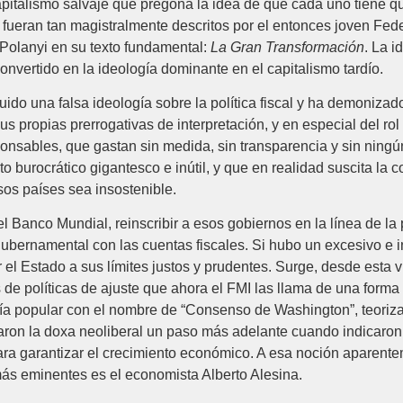
italismo salvaje que pregona la idea de que cada uno tiene qu
e fueran tan magistralmente descritos por el entonces joven Fede
l Polanyi en su texto fundamental:
La Gran Transformación
. La i
convertido en la ideología dominante en el capitalismo tardío.
ido una falsa ideología sobre la política fiscal y ha demonizado 
sus propias prerrogativas de interpretación, y en especial del ro
ponsables, que gastan sin medida, sin transparencia y sin ningún
o burocrático gigantesco e inútil, y que en realidad suscita la c
sos países sea insostenible.
l Banco Mundial, reinscribir a esos gobiernos en la línea de la
ubernamental con las cuentas fiscales. Si hubo un excesivo e in
r el Estado a sus límites justos y prudentes. Surge, desde esta v
és de políticas de ajuste que ahora el FMI las llama de una for
ría popular con el nombre de “Consenso de Washington”, teoriza
varon la doxa neoliberal un paso más adelante cuando indicaro
para garantizar el crecimiento económico. A esa noción aparen
ás eminentes es el economista Alberto Alesina.