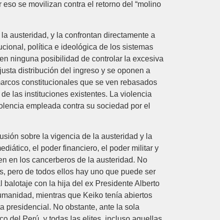
eso se movilizan contra el retorno del “molino
la austeridad, y la confrontan directamente a
ucional, política e ideológica de los sistemas
nen ninguna posibilidad de controlar la excesiva
usta distribución del ingreso y se oponen a
 marcos constitucionales que se ven rebasados
de las instituciones existentes. La violencia
iolencia empleada contra su sociedad por el
sión sobre la vigencia de la austeridad y la
diático, el poder financiero, el poder militar y
ten en los cancerberos de la austeridad. No
os, pero de todos ellos hay uno que puede ser
 balotaje con la hija del ex Presidente Alberto
humanidad, mientras que Keiko tenía abiertos
a presidencial. No obstante, ante la sola
ico del Perú, y todas las elites, incluso aquellas