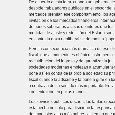
De acuerdo a esta idea, cuando un gobierno llev
despide trabajadores públicos en el sector de l
mercados premian ese comportamiento, los agen
invitación de los mercados financieros intern
de bonos soberanos a tasas de interés que les 
medidas de ajuste y reducción del Estado son a
en contra la doxa neoliberal se denomina “popu
Pero la consecuencia más dramática de ese discu
fiscal, que al momento es el único instrumento
redistribución del ingreso y de garantizar la jus
sociedades modernas empiezan a acumular tensi
pone así en contra de la propia sociedad su prin
fiscal cuando la adscribe y la pone a girar en to
a contravía de su sentido más importante. En ve
concentración en pocas manos.
Los servicios públicos decaen, las tarifas crece
está hecha no solo para disminuir la responsa
de impuestos a los más pobres, al tiempo que r