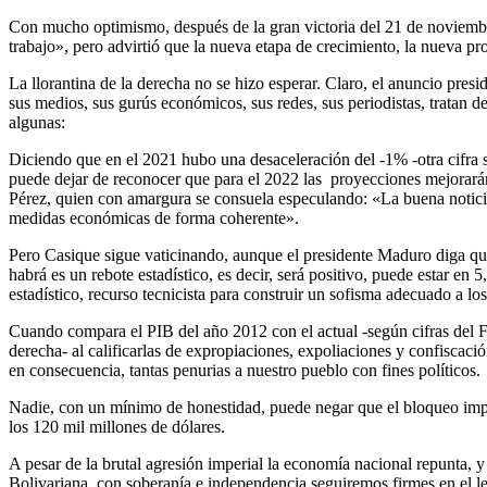
Con mucho optimismo, después de la gran victoria del 21 de noviembr
trabajo», pero advirtió que la nueva etapa de crecimiento, la nueva pro
La llorantina de la derecha no se hizo esperar. Claro, el anuncio presid
sus medios, sus gurús económicos, sus redes, sus periodistas, tratan d
algunas:
Diciendo que en el 2021 hubo una desaceleración del -1% -otra cifra s
puede dejar de reconocer que para el 2022 las proyecciones mejorará
Pérez, quien con amargura se consuela especulando: «La buena notici
medidas económicas de forma coherente».
Pero Casique sigue vaticinando, aunque el presidente Maduro diga que 
habrá es un rebote estadístico, es decir, será positivo, puede estar en
estadístico, recurso tecnicista para construir un sofisma adecuado a lo
Cuando compara el PIB del año 2012 con el actual -según cifras del F
derecha- al calificarlas de expropiaciones, expoliaciones y confiscaci
en consecuencia, tantas penurias a nuestro pueblo con fines políticos.
Nadie, con un mínimo de honestidad, puede negar que el bloqueo imperi
los 120 mil millones de dólares.
A pesar de la brutal agresión imperial la economía nacional repunta, 
Bolivariana, con soberanía e independencia seguiremos firmes en el