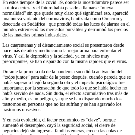
En estos tiempos de la covid-19, donde la incertidumbre parece ser
la única certeza y el futuro había pasado a llamarse “nueva
normalidad” sin que quede muy claro qué significará eso, apareció
una nueva variante del coronavirus, bautizada como Omicron y
detectada en Sudáfrica , que prendió todas las luces de alarma en el
mundo, estremeció los mercados bursátiles y derrumbó los precios
de las materias primas industriales.
Las cuarentenas y el distanciamiento social se presentaron desde
hace más de año y medio como la mejor arma para enfrentar el
virus. Y así, la depresión y la soledad, ya en niveles muy
preocupantes, se han disparado con la misma rapidez que el virus.
Durante la primera ola de la pandemia sucedió la activación del
“todos juntos” para salir de la peste; después, cuando parecía que se
había superado llegó la segunda ola y el impacto psicológico fue
importante, por la sensación de que todo lo que se había hecho no
había servido de nada. Sin duda, el efecto acumulativo tras más de
año y medio, es un peligro, ya que se han disparado mucho los
trastornos en personas que no los sufrían y se han agravado los
trastornos obsesivos.
Y en esta evolución, el factor económico es “clave”, porque
aumentó el desempleo, cayó la seguridad social, el cierre de
negocios dejó sin ingreso a familias enteras, crecen las colas de