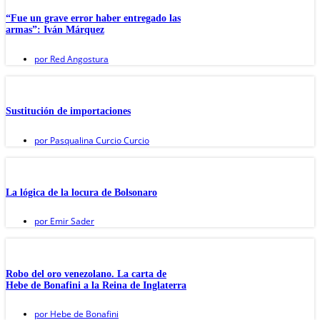
“Fue un grave error haber entregado las
armas”: Iván Márquez
por
Red Angostura
Sustitución de importaciones
por
Pasqualina Curcio Curcio
La lógica de la locura de Bolsonaro
por
Emir Sader
Robo del oro venezolano. La carta de
Hebe de Bonafini a la Reina de Inglaterra
por
Hebe de Bonafini