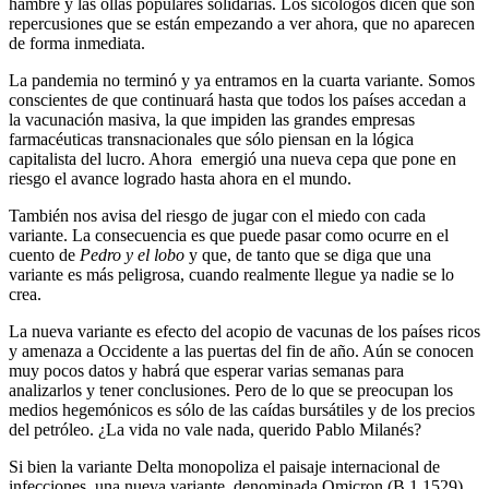
hambre y las ollas populares solidarias. Los sicólogos dicen que son
repercusiones que se están empezando a ver ahora, que no aparecen
de forma inmediata.
La pandemia no terminó y ya entramos en la cuarta variante. Somos
conscientes de que continuará hasta que todos los países accedan a
la vacunación masiva, la que impiden las grandes empresas
farmacéuticas transnacionales que sólo piensan en la lógica
capitalista del lucro. Ahora emergió una nueva cepa que pone en
riesgo el avance logrado hasta ahora en el mundo.
También nos avisa del riesgo de jugar con el miedo con cada
variante. La consecuencia es que puede pasar como ocurre en el
cuento de
Pedro y el lobo
y que, de tanto que se diga que una
variante es más peligrosa, cuando realmente llegue ya nadie se lo
crea.
La nueva variante es efecto del acopio de vacunas de los países ricos
y amenaza a Occidente a las puertas del fin de año. Aún se conocen
muy pocos datos y habrá que esperar varias semanas para
analizarlos y tener conclusiones. Pero de lo que se preocupan los
medios hegemónicos es sólo de las caídas bursátiles y de los precios
del petróleo. ¿La vida no vale nada, querido Pablo Milanés?
Si bien la variante Delta monopoliza el paisaje internacional de
infecciones, una nueva variante, denominada Omicron (B.1.1529),