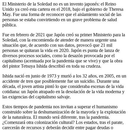
El Ministerio de la Soledad no es un invento japonés: el Reino
Unido ya creó esta cartera en el 2018, bajo el gobierno de Theresa
May. Fue una forma de reconocer que el aislamiento social de las
personas se estaba convirtiendo en un grave problema de salud
pública.
Fue en febrero de 2021 que Japón creó su primer Ministerio para la
Soledad, con la encomienda de atender de manera urgente una
situación que, de acuerdo con sus datos, provocó que 21 mil
personas se quitaran la vida en 2020. Japón es punta de lanza de
diversos procesos sociales, como la desazón provocada por el
capitalismo (acentuada por la pandemia que se vive) y que la obra
del pintor Tetsuya Ishida describió en toda su crudeza.
Ishida nació en junio de 1973 y murió a los 32 años, en 2005, en un
accidente de tren que posiblemente fue un suicidio. Durante una
década, el joven artista pintó lo que consideraba escenas de la vida
cotidiana: un Japón atrapado en la desolación de la vida moderna y
las exigencias del capitalismo salvaje.
Estos tiempos de pandemia nos invitan a superar el humanismo
construido sobre la deshumanización de la mayoría y la explotación
de la naturaleza. El mundo será diferente, tras la pandemia.
¿Comenzará otra colonización cultural? Los estados, tras el parate,
carecerán de recursos y deberán decidir entre pagar deudas o