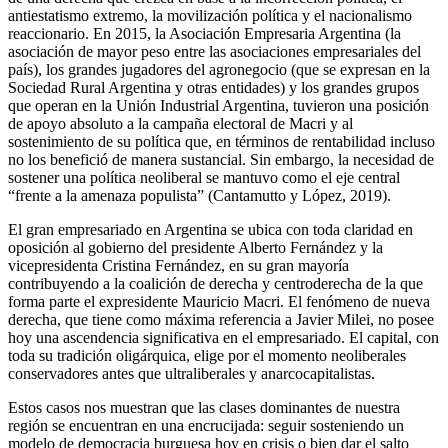
antiestatismo extremo, la movilización política y el nacionalismo
reaccionario. En 2015, la Asociación Empresaria Argentina (la
asociación de mayor peso entre las asociaciones empresariales del
país), los grandes jugadores del agronegocio (que se expresan en la
Sociedad Rural Argentina y otras entidades) y los grandes grupos
que operan en la Unión Industrial Argentina, tuvieron una posición
de apoyo absoluto a la campaña electoral de Macri y al
sostenimiento de su política que, en términos de rentabilidad incluso
no los benefició de manera sustancial. Sin embargo, la necesidad de
sostener una política neoliberal se mantuvo como el eje central
“frente a la amenaza populista” (Cantamutto y López, 2019).
El gran empresariado en Argentina se ubica con toda claridad en
oposición al gobierno del presidente Alberto Fernández y la
vicepresidenta Cristina Fernández, en su gran mayoría
contribuyendo a la coalición de derecha y centroderecha de la que
forma parte el expresidente Mauricio Macri. El fenómeno de nueva
derecha, que tiene como máxima referencia a Javier Milei, no posee
hoy una ascendencia significativa en el empresariado. El capital, con
toda su tradición oligárquica, elige por el momento neoliberales
conservadores antes que ultraliberales y anarcocapitalistas.
Estos casos nos muestran que las clases dominantes de nuestra
región se encuentran en una encrucijada: seguir sosteniendo un
modelo de democracia burguesa hoy en crisis o bien dar el salto