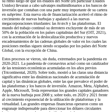
su ritmo luego de que los estados del Norte (en particular Estados
Unidos) llevaran a cabo salvatajes multimillonarios a los bancos de
inversión que contaban con una parte muy importante de su cartera
en
subprime
. Esta nueva ola de financiarización aceleró el ritmo de
crecimiento de nuevas burbujas y apalancó a las nuevas
megacorporaciones triunfantes: las
hi-tech
y las plataformas. El
mundo del trabajo continuó su derrotero excluyente de más de un
50% de la población en los países capitalistas del Sur (OIT, 2021),
con la acentuación de la deslocalización productiva y nuevos
encadenamientos de las cadenas globales de valor en los cuales las
posiciones medias siguen siendo ocupadas por los países del Norte
Global, con la excepción de China.
Estos procesos se vieron, sin duda, extremados por la pandemia en
2020-2021. La pandemia de coronavirus actuó como un catalizador
de las tensiones económicas acumuladas en los años previos
(Tricontinental, 2020). Sobre todo, mostró a las claras una distancia
significativa entre las dinámicas nacionales de acumulación de
capital y las dinámicas globales, entre las que prevalece el poder de
las plataformas y los bancos de inversión. Amazon, Meta, Alphabet,
Apple, Microsoft, Tesla representan los grandes capitales ganadores
de la nueva burbuja post 2008 y, sobre todo, en 2020 y 2021 frente
al crecimiento exponencial de la utilización de plataformas y la
virtualidad. Las grandes empresas financieras operaron como un
engranaje indispensable para direccionar los dólares circulantes