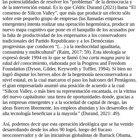
las potencialidades de resolver los “problemas” de la democracia y
de la intervención estatal. Es lo que Cédric Durand (2021) llama “El
consenso de Silicon Valley”, que más que producir un efecto sólo
sobre este pequeño grupo de empresas (las llamadas empresas
emergentes) intenta realizar una operación hegemónica, producir un
nuevo mapa cognitivo que pone en el banquillo de los acusados por
la falta de productividad de los empresarios a los conservadores
tradicionales del Partido Republicano y a los Demócratas
progresistas que conducen “(…) a la mediocridad igualitaria,
consumista y multicultural” (Raim, 2017: 59). Esta ideología se
expresó desde 1994 en lo que se llamó
Una carta magna para la
edad del conocimiento
, elaborada por la Progress and Freedom
Foundation (Dyson, Gilder, Keyworth y Toffler, 1994). Si bien no
logró disputar los breves años de la hegemonía neoconservadora a
nivel estatal, en la cual marcaron el paso los halcones del Pentágono,
el gran empresariado asumió una posición de acuerdo a la cual
“Silicon Valley, o más bien su representación encantada, es la vitrina
del nuevo capitalismo: una tierra de oportunidades donde, gracias a
las empresas emergentes y a la sociedad de capital de riesgo, las
ideas florecen libremente, los empleos abundan y los desarrollos de
alta tecnología benefician a la mayoría
”
(Durand, 2021: 49).
Así, podemos decir que esta operación ideológica que se ha venido
desarrollando desde los años 90 logró, luego del fracaso
neoconservador y de las iniciativas globalistas de Barrack Obama,