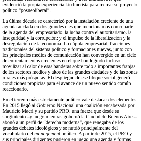
evidenció la propia experiencia kirchnerista para recrear su proyecto
político “posneoliberal”.
La última década se caracterizó por la instalación creciente de una
agenda anclada en dos grandes ejes que mencionamos como parte
de la agenda del empresariado: la lucha contra el autoritarismo, la
inseguridad y la corrupción; y el impulso de la liberalización y la
desregulación de la economía. La cúpula empresarial, fracciones
tradicionales del sistema político y formaciones nuevas, junto con
los principales medios de comunicación han convergido en un ciclo
de enfrentamientos crecientes en el que han logrado incluso
movilizar al calor de esas banderas sobre todo a importantes franjas
de los sectores medios y altos de las grandes ciudades y de las zonas
rurales más prósperas. El despliegue de ese bloque social generó
condiciones propicias para el avance de un nuevo sentido común
reaccionario.
En el terreno más estrictamente político vale destacar dos elementos.
En 2015 llegó al Gobierno Nacional una coalición encabezada por
Mauricio Macri y su partido PRO, una fuerza que desde su
surgimiento –y luego mientras gobernó la Ciudad de Buenos Aires–
abonó a un perfil de “derecha moderna”, que renegaba de los
grandes debates ideológicos y se nutrió principalmente del
vocabulario del
managemen
t político. A partir de 2015, el PRO y
sus principales dirigentes pusieron en juego una agenda y formas