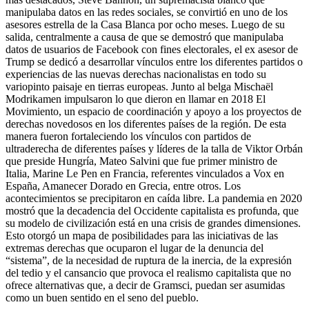
manipulaba datos en las redes sociales, se convirtió en uno de los
asesores estrella de la Casa Blanca por ocho meses. Luego de su
salida, centralmente a causa de que se demostró que manipulaba
datos de usuarios de Facebook con fines electorales, el ex asesor de
Trump se dedicó a desarrollar vínculos entre los diferentes partidos o
experiencias de las nuevas derechas nacionalistas en todo su
variopinto paisaje en tierras europeas. Junto al belga Mischaël
Modrikamen impulsaron lo que dieron en llamar en 2018 El
Movimiento, un espacio de coordinación y apoyo a los proyectos de
derechas novedosos en los diferentes países de la región. De esta
manera fueron fortaleciendo los vínculos con partidos de
ultraderecha de diferentes países y líderes de la talla de Viktor Orbán
que preside Hungría, Mateo Salvini que fue primer ministro de
Italia, Marine Le Pen en Francia, referentes vinculados a Vox en
España, Amanecer Dorado en Grecia, entre otros. Los
acontecimientos se precipitaron en caída libre. La pandemia en 2020
mostró que la decadencia del Occidente capitalista es profunda, que
su modelo de civilización está en una crisis de grandes dimensiones.
Esto otorgó un mapa de posibilidades para las iniciativas de las
extremas derechas que ocuparon el lugar de la denuncia del
“sistema”, de la necesidad de ruptura de la inercia, de la expresión
del tedio y el cansancio que provoca el realismo capitalista que no
ofrece alternativas que, a decir de Gramsci, puedan ser asumidas
como un buen sentido en el seno del pueblo.