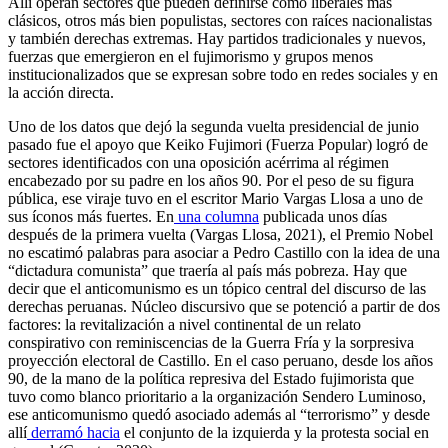
Allí operan sectores que pueden definirse como liberales más
clásicos, otros más bien populistas, sectores con raíces nacionalistas
y también derechas extremas. Hay partidos tradicionales y nuevos,
fuerzas que emergieron en el fujimorismo y grupos menos
institucionalizados que se expresan sobre todo en redes sociales y en
la acción directa.
Uno de los datos que dejó la segunda vuelta presidencial de junio
pasado fue el apoyo que Keiko Fujimori (Fuerza Popular) logró de
sectores identificados con una oposición acérrima al régimen
encabezado por su padre en los años 90. Por el peso de su figura
pública, ese viraje tuvo en el escritor Mario Vargas Llosa a uno de
sus íconos más fuertes. En
una columna
publicada unos días
después de la primera vuelta (Vargas Llosa, 2021), el Premio Nobel
no escatimó palabras para asociar a Pedro Castillo con la idea de una
“dictadura comunista” que traería al país más pobreza. Hay que
decir que el anticomunismo es un tópico central del discurso de las
derechas peruanas. Núcleo discursivo que se potenció a partir de dos
factores: la revitalización a nivel continental de un relato
conspirativo con reminiscencias de la Guerra Fría y la sorpresiva
proyección electoral de Castillo. En el caso peruano, desde los años
90, de la mano de la política represiva del Estado fujimorista que
tuvo como blanco prioritario a la organización Sendero Luminoso,
ese anticomunismo quedó asociado además al “terrorismo” y desde
allí
derramó hacia
el conjunto de la izquierda y la protesta social en