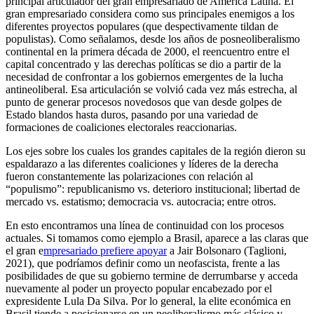
principal articulador del gran empresariado de América Latina. El
gran empresariado considera como sus principales enemigos a los
diferentes proyectos populares (que despectivamente tildan de
populistas). Como señalamos, desde los años de posneoliberalismo
continental en la primera década de 2000, el reencuentro entre el
capital concentrado y las derechas políticas se dio a partir de la
necesidad de confrontar a los gobiernos emergentes de la lucha
antineoliberal. Esa articulación se volvió cada vez más estrecha, al
punto de generar procesos novedosos que van desde golpes de
Estado blandos hasta duros, pasando por una variedad de
formaciones de coaliciones electorales reaccionarias.
Los ejes sobre los cuales los grandes capitales de la región dieron su
espaldarazo a las diferentes coaliciones y líderes de la derecha
fueron constantemente las polarizaciones con relación al
“populismo”: republicanismo vs. deterioro institucional; libertad de
mercado vs. estatismo; democracia vs. autocracia; entre otros.
En esto encontramos una línea de continuidad con los procesos
actuales. Si tomamos como ejemplo a Brasil, aparece a las claras que
el gran e
mpresariado prefiere apoyar
a Jair Bolsonaro (Taglioni,
2021), que podríamos definir como un neofascista, frente a las
posibilidades de que su gobierno termine de derrumbarse y acceda
nuevamente al poder un proyecto popular encabezado por el
expresidente Lula Da Silva. Por lo general, la elite económica en
Brasil tiende a posicionarse en un neoliberalismo más clásico y