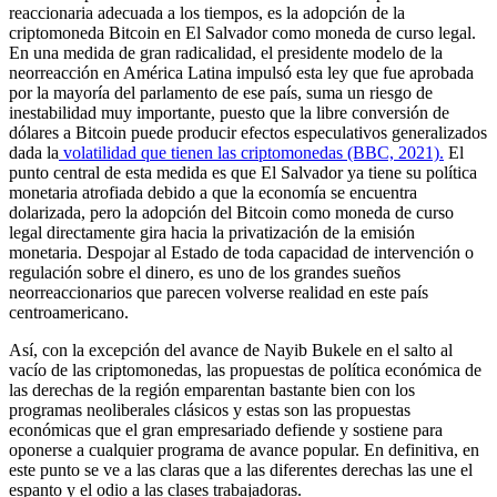
reaccionaria adecuada a los tiempos, es la adopción de la
criptomoneda Bitcoin en El Salvador como moneda de curso legal.
En una medida de gran radicalidad, el presidente modelo de la
neorreacción en América Latina impulsó esta ley que fue aprobada
por la mayoría del parlamento de ese país, suma un riesgo de
inestabilidad muy importante, puesto que la libre conversión de
dólares a Bitcoin puede producir efectos especulativos generalizados
dada la
volatilidad que tienen las criptomonedas (BBC, 2021).
El
punto central de esta medida es que El Salvador ya tiene su política
monetaria atrofiada debido a que la economía se encuentra
dolarizada, pero la adopción del Bitcoin como moneda de curso
legal directamente gira hacia la privatización de la emisión
monetaria. Despojar al Estado de toda capacidad de intervención o
regulación sobre el dinero, es uno de los grandes sueños
neorreaccionarios que parecen volverse realidad en este país
centroamericano.
Así, con la excepción del avance de Nayib Bukele en el salto al
vacío de las criptomonedas, las propuestas de política económica de
las derechas de la región emparentan bastante bien con los
programas neoliberales clásicos y estas son las propuestas
económicas que el gran empresariado defiende y sostiene para
oponerse a cualquier programa de avance popular. En definitiva, en
este punto se ve a las claras que a las diferentes derechas las une el
espanto y el odio a las clases trabajadoras.