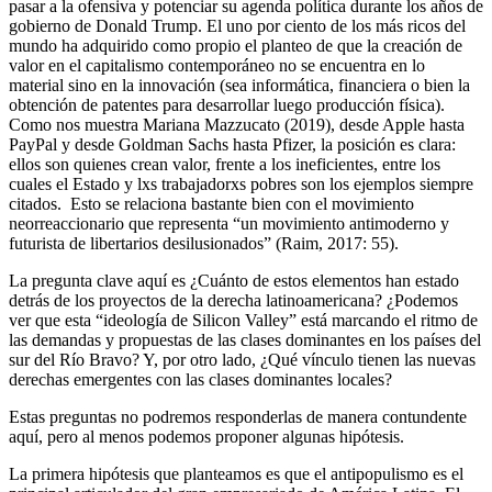
pasar a la ofensiva y potenciar su agenda política durante los años de
gobierno de Donald Trump. El uno por ciento de los más ricos del
mundo ha adquirido como propio el planteo de que la creación de
valor en el capitalismo contemporáneo no se encuentra en lo
material sino en la innovación (sea informática, financiera o bien la
obtención de patentes para desarrollar luego producción física).
Como nos muestra Mariana Mazzucato (2019), desde Apple hasta
PayPal y desde Goldman Sachs hasta Pfizer, la posición es clara:
ellos son quienes crean valor, frente a los ineficientes, entre los
cuales el Estado y lxs trabajadorxs pobres son los ejemplos siempre
citados. Esto se relaciona bastante bien con el movimiento
neorreaccionario que representa “un movimiento antimoderno y
futurista de libertarios desilusionados” (Raim, 2017: 55).
La pregunta clave aquí es ¿Cuánto de estos elementos han estado
detrás de los proyectos de la derecha latinoamericana? ¿Podemos
ver que esta “ideología de Silicon Valley” está marcando el ritmo de
las demandas y propuestas de las clases dominantes en los países del
sur del Río Bravo? Y, por otro lado, ¿Qué vínculo tienen las nuevas
derechas emergentes con las clases dominantes locales?
Estas preguntas no podremos responderlas de manera contundente
aquí, pero al menos podemos proponer algunas hipótesis.
La primera hipótesis que planteamos es que el antipopulismo es el