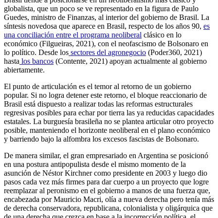
globalista, que un poco se ve representado en la figura de Paulo
Guedes, ministro de Finanzas, al interior del gobierno de Brasil. La
síntesis novedosa que aparece en Brasil, respecto de los años 90,
es
una conciliación entre el programa neoliberal
clásico en lo
económico (Filgueiras, 2021), con el neofascismo de Bolsonaro en
lo político. Desde los
sectores del agronegocio
(Poder360, 2021)
hasta
los bancos
(Contente, 2021) apoyan actualmente al gobierno
abiertamente.
El punto de articulación es el temor al retorno de un gobierno
popular. Si no logra detener este retorno, el bloque reaccionario de
Brasil está dispuesto a realizar todas las reformas estructurales
regresivas posibles para echar por tierra las ya reducidas capacidades
estatales. La burguesía brasileña no se plantea articular otro proyecto
posible, manteniendo el horizonte neoliberal en el plano económico
y barriendo bajo la alfombra los excesos fascistas de Bolsonaro.
De manera similar, el gran empresariado en Argentina se posicionó
en una postura antipopulista desde el mismo momento de la
asunción de Néstor Kirchner como presidente en 2003 y luego dio
pasos cada vez más firmes para dar cuerpo a un proyecto que logre
reemplazar al peronismo en el gobierno a manos de una fuerza que,
encabezada por Mauricio Macri, olía a nueva derecha pero tenía más
de derecha conservadora, republicana, colonialista y oligárquica que
de una derecha que crezca en base a la incorrección política, el