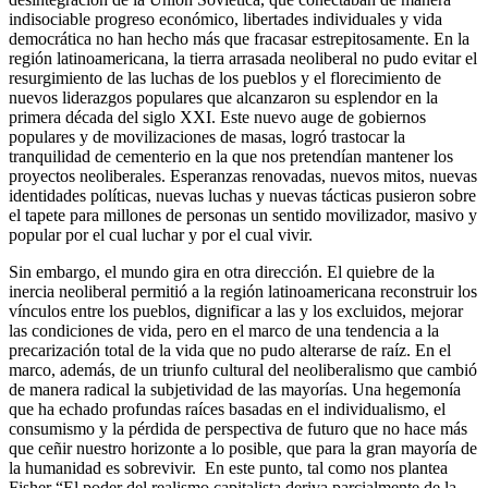
indisociable progreso económico, libertades individuales y vida
democrática no han hecho más que fracasar estrepitosamente. En la
región latinoamericana, la tierra arrasada neoliberal no pudo evitar el
resurgimiento de las luchas de los pueblos y el florecimiento de
nuevos liderazgos populares que alcanzaron su esplendor en la
primera década del siglo XXI. Este nuevo auge de gobiernos
populares y de movilizaciones de masas, logró trastocar la
tranquilidad de cementerio en la que nos pretendían mantener los
proyectos neoliberales. Esperanzas renovadas, nuevos mitos, nuevas
identidades políticas, nuevas luchas y nuevas tácticas pusieron sobre
el tapete para millones de personas un sentido movilizador, masivo y
popular por el cual luchar y por el cual vivir.
Sin embargo, el mundo gira en otra dirección. El quiebre de la
inercia neoliberal permitió a la región latinoamericana reconstruir los
vínculos entre los pueblos, dignificar a las y los excluidos, mejorar
las condiciones de vida, pero en el marco de una tendencia a la
precarización total de la vida que no pudo alterarse de raíz. En el
marco, además, de un triunfo cultural del neoliberalismo que cambió
de manera radical la subjetividad de las mayorías. Una hegemonía
que ha echado profundas raíces basadas en el individualismo, el
consumismo y la pérdida de perspectiva de futuro que no hace más
que ceñir nuestro horizonte a lo posible, que para la gran mayoría de
la humanidad es sobrevivir. En este punto, tal como nos plantea
Fisher “El poder del realismo capitalista deriva parcialmente de la