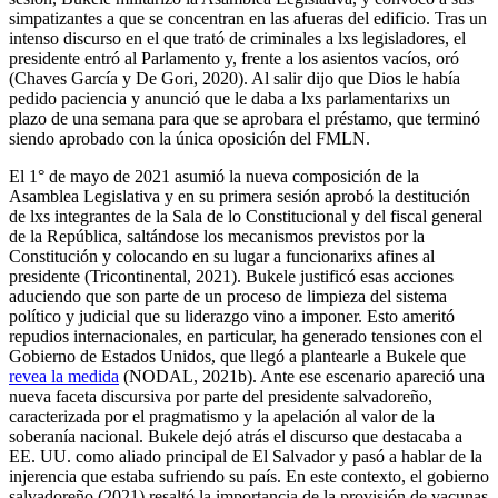
simpatizantes a que se concentran en las afueras del edificio. Tras un
intenso discurso en el que trató de criminales a lxs legisladores, el
presidente entró al Parlamento y, frente a los asientos vacíos, oró
(Chaves García y De Gori, 2020). Al salir dijo que Dios le había
pedido paciencia y anunció que le daba a lxs parlamentarixs un
plazo de una semana para que se aprobara el préstamo, que terminó
siendo aprobado con la única oposición del FMLN.
El 1° de mayo de 2021 asumió la nueva composición de la
Asamblea Legislativa y en su primera sesión aprobó la destitución
de lxs integrantes de la Sala de lo Constitucional y del fiscal general
de la República, saltándose los mecanismos previstos por la
Constitución y colocando en su lugar a funcionarixs afines al
presidente (Tricontinental, 2021). Bukele justificó esas acciones
aduciendo que son parte de un proceso de limpieza del sistema
político y judicial que su liderazgo vino a imponer. Esto ameritó
repudios internacionales, en particular, ha generado tensiones con el
Gobierno de Estados Unidos, que llegó a plantearle a Bukele que
revea la medida
(NODAL, 2021b). Ante ese escenario apareció una
nueva faceta discursiva por parte del presidente salvadoreño,
caracterizada por el pragmatismo y la apelación al valor de la
soberanía nacional. Bukele dejó atrás el discurso que destacaba a
EE. UU. como aliado principal de El Salvador y pasó a hablar de la
injerencia que estaba sufriendo su país. En este contexto, el gobierno
salvadoreño (2021) resaltó la importancia de la provisión de vacunas