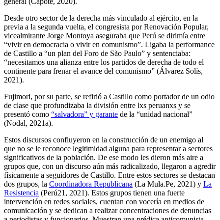
general (Capote, 2020).
Desde otro sector de la derecha más vinculado al ejército, en la
previa a la segunda vuelta, el congresista por Renovación Popular,
vicealmirante Jorge Montoya aseguraba que Perú se dirimía entre
“vivir en democracia o vivir en comunismo”. Ligaba la performance
de Castillo a “un plan del Foro de São Paulo” y sentenciaba:
“necesitamos una alianza entre los partidos de derecha de todo el
continente para frenar el avance del comunismo” (Álvarez Solís,
2021).
Fujimori, por su parte, se refirió a Castillo como portador de un odio
de clase que profundizaba la división entre lxs peruanxs y se
presentó como
“salvadora” y garante
de la “unidad nacional”
(Nodal, 2021a).
Estos discursos confluyeron en la construcción de un enemigo al
que no se le reconoce legitimidad alguna para representar a sectores
significativos de la población. De ese modo les dieron más aire a
grupos que, con un discurso aún más radicalizado, llegaron a agredir
físicamente a seguidores de Castillo. Entre estos sectores se destacan
dos grupos, la
Coordinadora Republicana
(La Mula.Pe, 2021) y
La
Resistencia
(Perú21, 2021). Estos grupos tienen una fuerte
intervención en redes sociales, cuentan con vocería en medios de
comunicación y se dedican a realizar concentraciones de denuncias
a periodistas y funcionarios. Muestran una prédica anticomunista,