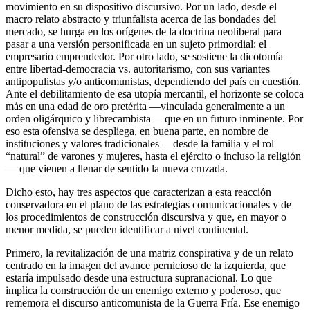
movimiento en su dispositivo discursivo. Por un lado, desde el
macro relato abstracto y triunfalista acerca de las bondades del
mercado, se hurga en los orígenes de la doctrina neoliberal para
pasar a una versión personificada en un sujeto primordial: el
empresario emprendedor. Por otro lado, se sostiene la dicotomía
entre libertad-democracia vs. autoritarismo, con sus variantes
antipopulistas y/o anticomunistas, dependiendo del país en cuestión.
Ante el debilitamiento de esa utopía mercantil, el horizonte se coloca
más en una edad de oro pretérita —vinculada generalmente a un
orden oligárquico y librecambista— que en un futuro inminente. Por
eso esta ofensiva se despliega, en buena parte, en nombre de
instituciones y valores tradicionales —desde la familia y el rol
“natural” de varones y mujeres, hasta el ejército o incluso la religión
— que vienen a llenar de sentido la nueva cruzada.
Dicho esto, hay tres aspectos que caracterizan a esta reacción
conservadora en el plano de las estrategias comunicacionales y de
los procedimientos de construcción discursiva y que, en mayor o
menor medida, se pueden identificar a nivel continental.
Primero, la revitalización de una matriz conspirativa y de un relato
centrado en la imagen del avance pernicioso de la izquierda, que
estaría impulsado desde una estructura supranacional. Lo que
implica la construcción de un enemigo externo y poderoso, que
rememora el discurso anticomunista de la Guerra Fría. Ese enemigo