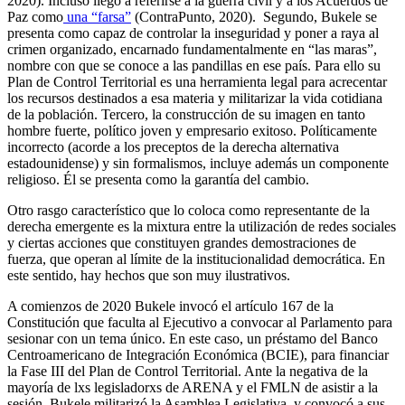
2020). Incluso llegó a referirse a la guerra civil y a los Acuerdos de
Paz como
una “farsa”
(ContraPunto, 2020). Segundo, Bukele se
presenta como capaz de controlar la inseguridad y poner a raya al
crimen organizado, encarnado fundamentalmente en “las maras”,
nombre con que se conoce a las pandillas en ese país. Para ello su
Plan de Control Territorial es una herramienta legal para acrecentar
los recursos destinados a esa materia y militarizar la vida cotidiana
de la población. Tercero, la construcción de su imagen en tanto
hombre fuerte, político joven y empresario exitoso. Políticamente
incorrecto (acorde a los preceptos de la derecha alternativa
estadounidense) y sin formalismos, incluye además un componente
religioso. Él se presenta como la garantía del cambio.
Otro rasgo característico que lo coloca como representante de la
derecha emergente es la mixtura entre la utilización de redes sociales
y ciertas acciones que constituyen grandes demostraciones de
fuerza, que operan al límite de la institucionalidad democrática. En
este sentido, hay hechos que son muy ilustrativos.
A comienzos de 2020 Bukele invocó el artículo 167 de la
Constitución que faculta al Ejecutivo a convocar al Parlamento para
sesionar con un tema único. En este caso, un préstamo del Banco
Centroamericano de Integración Económica (BCIE), para financiar
la Fase III del Plan de Control Territorial. Ante la negativa de la
mayoría de lxs legisladorxs de ARENA y el FMLN de asistir a la
sesión, Bukele militarizó la Asamblea Legislativa, y convocó a sus