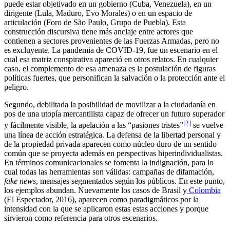
puede estar objetivado en un gobierno (Cuba, Venezuela), en un
dirigente (Lula, Maduro, Evo Morales) o en un espacio de
articulación (Foro de São Paulo, Grupo de Puebla). Esta
construcción discursiva tiene más anclaje entre actores que
contienen a sectores provenientes de las Fuerzas Armadas, pero no
es excluyente. La pandemia de COVID-19, fue un escenario en el
cual esa matriz conspirativa apareció en otros relatos. En cualquier
caso, el complemento de esa amenaza es la postulación de figuras
políticas fuertes, que personifican la salvación o la protección ante el
peligro.
Segundo, debilitada la posibilidad de movilizar a la ciudadanía en
pos de una utopía mercantilista capaz de ofrecer un futuro superador
[2]
y fácilmente visible, la apelación a las “pasiones tristes”
se vuelve
una línea de acción estratégica. La defensa de la libertad personal y
de la propiedad privada aparecen como núcleo duro de un sentido
común que se proyecta además en perspectivas hiperindividualistas.
En términos comunicacionales se fomenta la indignación, para lo
cual todas las herramientas son válidas: campañas de difamación,
fake news
, mensajes segmentados según los públicos. En este punto,
los ejemplos abundan. Nuevamente los casos de Brasil y
Colombia
(El Espectador, 2016), aparecen como paradigmáticos por la
intensidad con la que se aplicaron estas estas acciones y porque
sirvieron como referencia para otros escenarios.