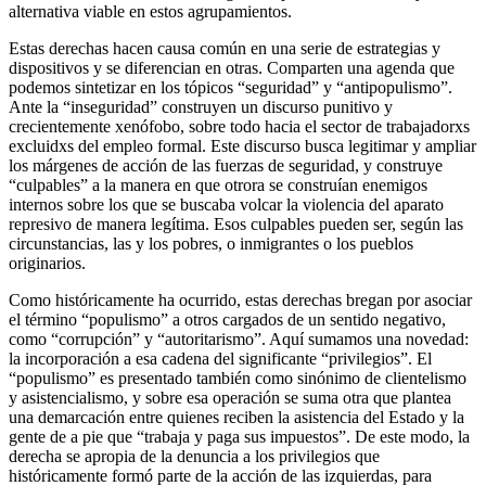
alternativa viable en estos agrupamientos.
Estas derechas hacen causa común en una serie de estrategias y
dispositivos y se diferencian en otras. Comparten una agenda que
podemos sintetizar en los tópicos “seguridad” y “antipopulismo”.
Ante la “inseguridad” construyen un discurso punitivo y
crecientemente xenófobo, sobre todo hacia el sector de trabajadorxs
excluidxs del empleo formal. Este discurso busca legitimar y ampliar
los márgenes de acción de las fuerzas de seguridad, y construye
“culpables” a la manera en que otrora se construían enemigos
internos sobre los que se buscaba volcar la violencia del aparato
represivo de manera legítima. Esos culpables pueden ser, según las
circunstancias, las y los pobres, o inmigrantes o los pueblos
originarios.
Como históricamente ha ocurrido, estas derechas bregan por asociar
el término “populismo” a otros cargados de un sentido negativo,
como “corrupción” y “autoritarismo”. Aquí sumamos una novedad:
la incorporación a esa cadena del significante “privilegios”. El
“populismo” es presentado también como sinónimo de clientelismo
y asistencialismo, y sobre esa operación se suma otra que plantea
una demarcación entre quienes reciben la asistencia del Estado y la
gente de a pie que “trabaja y paga sus impuestos”. De este modo, la
derecha se apropia de la denuncia a los privilegios que
históricamente formó parte de la acción de las izquierdas, para