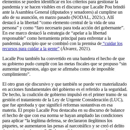
elementos se pueden identificar en los criterios para gestionar la
pandemia y se hacen visibles en el discurso que Lacalle Pou brindó
ante la Asamblea General (diputados y senadores) al cumplirse un
año de su asunción, en marzo pasado (NODAL, 2021c). Allí
destacó a la libertad “como elemento central de la vida de una
persona” y como “faro necesario para toda acción del gobernante”.
En ese marco destacó la estrategia de “apelar a la libertad
responsable” como herramienta principal para enfrentar a la
pandemia, principio que se combinó con la premisa de
“cuidar los
recursos para cuidar a la gente”
(Álvarez, 2021).
Lacalle Pou también ha convertido en una bandera el hecho de que
su gobierno pudo cumplir con las metas fiscales que se propuso “sin
aumentar impuestos, algo que se afirmaba como de imposible
cumplimiento”.
El otro gran eje discursivo y que también se puede ver materializado
en acciones fundamentales del gobierno es el referido a la seguridad.
De hecho, la coalición de gobierno impulsó en el primer tramo de su
gestión el tratamiento de la Ley de Urgente Consideración (LUC),
que fue aprobada y que significó reformas sustantivas en esa
materia. El propio Lacalle Pou destacaba en su discurso de balance
el hecho de que con esa norma se hayan ampliado las condiciones
para aplicar “la legítima defensa, se declararon ilegítimos los
piquetes, se aumentaron las penas al narcotráfico y se creó el delito