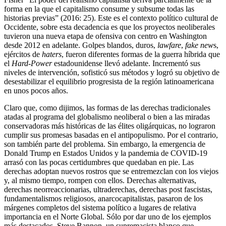
forma en la que el capitalismo consume y subsume todas las
historias previas” (2016: 25). Este es el contexto político cultural de
Occidente, sobre esta decadencia es que los proyectos neoliberales
tuvieron una nueva etapa de ofensiva con centro en Washington
desde 2012 en adelante. Golpes blandos, duros,
lawfare
,
fake new
s,
ejércitos de
haters
, fueron diferentes formas de la guerra híbrida que
el
Hard-Power
estadounidense llevó adelante. Incrementó sus
niveles de intervención, sofisticó sus métodos y logró su objetivo de
desestabilizar el equilibrio progresista de la región latinoamericana
en unos pocos años.
Claro que, como dijimos, las formas de las derechas tradicionales
atadas al programa del globalismo neoliberal o bien a las miradas
conservadoras más históricas de las élites oligárquicas, no lograron
cumplir sus promesas basadas en el antipopulismo. Por el contrario,
son también parte del problema. Sin embargo, la emergencia de
Donald Trump en Estados Unidos y la pandemia de COVID-19
arrasó con las pocas certidumbres que quedaban en pie. Las
derechas adoptan nuevos rostros que se entremezclan con los viejos
y, al mismo tiempo, rompen con ellos. Derechas alternativas,
derechas neorreaccionarias, ultraderechas, derechas post fascistas,
fundamentalismos religiosos, anarcocapitalistas, pasaron de los
márgenes completos del sistema político a lugares de relativa
importancia en el Norte Global. Sólo por dar uno de los ejemplos
más destacados, Steve Bannon, un supremacista blanco que