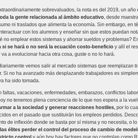
extraordinariamente sobrevaluados, la nota es del 2019, un a
toda la gente relacionada al ámbito educativo
, desde maestra
umo ni traslados que alimenta la economía. Sin embargo, en t
interactuar con los alumnos y enseñar sin que estos puedan not
é no emplear estos sistemas y ahorrar sueldos y problemas? En
 si se hará o no será la ecuación costo-beneficio
y allí el r
va a evolucionar hacia otra cosa, guste o no lo hará.
 diariamente vemos salir al mercado sistemas que reemplazan t
ar. Si no ha avanzado más desplazando trabajadores es simpleme
 ya ha sido tomada.
faltas, vacaciones, enfermedades, embarazos, conflictos laboral
hoy no tenemos plena conciencia de lo que nos espera a la vuel
armar a la sociedad y generar reacciones hostiles,
por lo cua
idos en el pasado que sustituirán los empleos perdidos. Desc
nto de inflexión donde se basta por sí misma y no necesita, o l
as élites perder el control del proceso de cambio de modelo
tricto control
y aún hoy hay factores que no controlan como R