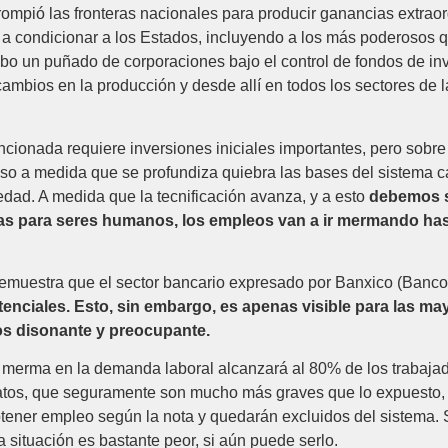
ompió las fronteras nacionales para producir ganancias extraor
a condicionar a los Estados, incluyendo a los más poderosos 
abo un puñado de corporaciones bajo el control de fondos de inv
ambios en la producción y desde allí en todos los sectores de la
onada requiere inversiones iniciales importantes, pero sobre to
ceso a medida que se profundiza quiebra las bases del sistema c
iedad. A medida que la tecnificación avanza, y a esto
debemos su
as para seres humanos, los empleos van a ir mermando hast
emuestra que el sector bancario expresado por Banxico (Banco
tenciales. Esto, sin embargo, es apenas visible para las 
os disonante y preocupante.
merma en la demanda laboral alcanzará al 80% de los trabajadore
atos, que seguramente son mucho más graves que lo expuesto, 
tener empleo según la nota y quedarán excluidos del sistema. 
a situación es bastante peor, si aún puede serlo.