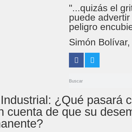
"...quizás el g
puede advertir
peligro encubi
Simón Bolívar
Industrial: ¿Qué pasará 
en cuenta de que su dese
manente?