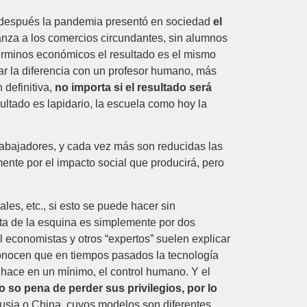
ño después la pandemia presentó en sociedad
el
nza a los comercios circundantes, sin alumnos
érminos económicos el resultado es el mismo
ar la diferencia con un profesor humano, más
 definitiva,
no importa si el resultado será
esultado es lapidario, la escuela como hoy la
rabajadores, y cada vez más son reducidas las
nte por el impacto social que producirá, pero
es, etc., si esto se puede hacer sin
ta de la esquina es simplemente por dos
l economistas y otros “expertos” suelen explicar
onocen que en tiempos pasados la tecnología
o hace en un mínimo, el control humano. Y el
 so pena de perder sus privilegios, por lo
usia o China, cuyos modelos son diferentes.