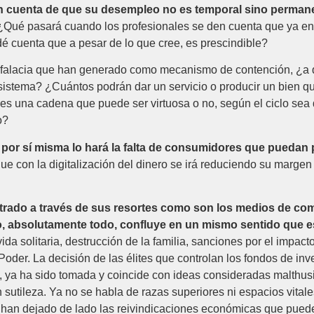
n cuenta de que su desempleo no es temporal sino perman
 ¿Qué pasará cuando los profesionales se den cuenta que ya en 
 cuenta que a pesar de lo que cree, es prescindible?
 falacia que han generado como mecanismo de contención, ¿a qu
l sistema? ¿Cuántos podrán dar un servicio o producir un bien
una cadena que puede ser virtuosa o no, según el ciclo sea 
o?
por sí misma lo hará la falta de consumidores que puedan
ue con la digitalización del dinero se irá reduciendo su marge
trado a través de sus resortes como son los medios de com
o, absolutamente todo, confluye en un mismo sentido que es 
vida solitaria, destrucción de la familia, sanciones por el impa
oder. La decisión de las élites que controlan los fondos de in
do, ya ha sido tomada y coincide con ideas consideradas malth
sutileza. Ya no se habla de razas superiores ni espacios vital
 han dejado de lado las reivindicaciones económicas que puede