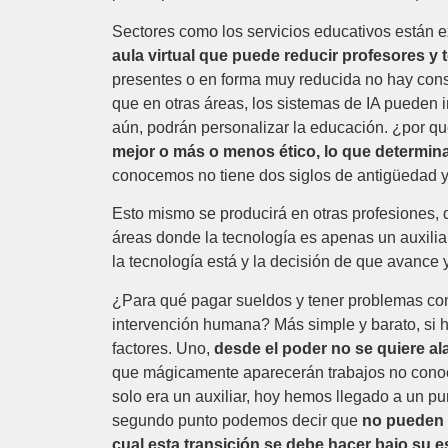
Sectores como los servicios educativos están 
aula virtual que puede reducir profesores y 
presentes o en forma muy reducida no hay cons
que en otras áreas, los sistemas de IA pueden 
aún, podrán personalizar la educación. ¿por qu
mejor o más o menos ético, lo que determina
conocemos no tiene dos siglos de antigüedad y 
Esto mismo se producirá en otras profesiones,
áreas donde la tecnología es apenas un auxili
la tecnología está y la decisión de que avance
¿Para qué pagar sueldos y tener problemas con 
intervención humana? Más simple y barato, si 
factores. Uno,
desde el poder no se quiere al
que mágicamente aparecerán trabajos no conoc
solo era un auxiliar, hoy hemos llegado a un pu
segundo punto podemos decir que
no pueden l
cual esta transición se debe hacer bajo su es