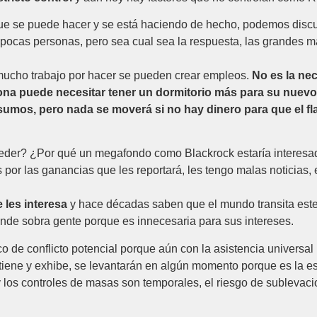
que se puede hacer y se está haciendo de hecho, podemos discuti
s pocas personas, pero sea cual sea la respuesta, las grandes 
mucho trabajo por hacer se pueden crear empleos.
No es la nec
na puede necesitar tener un dormitorio más para su nuevo hi
nsumos, pero nada se moverá si no hay dinero para que el f
eder? ¿Por qué un megafondo como Blackrock estaría interesad
or las ganancias que les reportará, les tengo malas noticias, 
 les interesa
y hace décadas saben que el mundo transita este
donde sobra gente porque es innecesaria para sus intereses.
co de conflicto potencial porque aún con la asistencia univers
 tiene y exhibe, se levantarán en algún momento porque es la es
 los controles de masas son temporales, el riesgo de sublevac