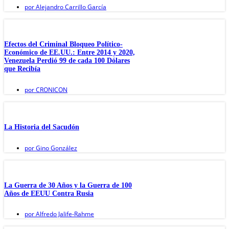
por
Alejandro Carrillo García
Efectos del Criminal Bloqueo Político-
Económico de EE.UU.: Entre 2014 y 2020,
Venezuela Perdió 99 de cada 100 Dólares
que Recibía
por
CRONICON
La Historia del Sacudón
por
Gino González
La Guerra de 30 Años y la Guerra de 100
Años de EEUU Contra Rusia
por
Alfredo Jalife-Rahme