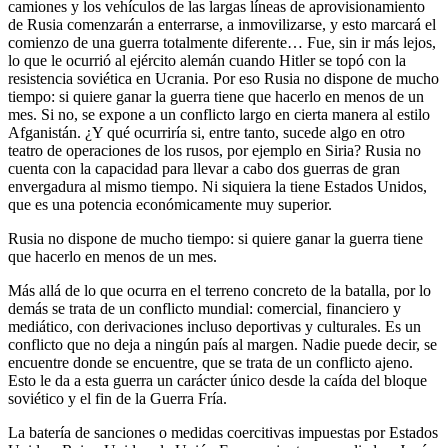
camiones y los vehículos de las largas líneas de aprovisionamiento
de Rusia comenzarán a enterrarse, a inmovilizarse, y esto marcará el
comienzo de una guerra totalmente diferente… Fue, sin ir más lejos,
lo que le ocurrió al ejército alemán cuando Hitler se topó con la
resistencia soviética en Ucrania. Por eso Rusia no dispone de mucho
tiempo: si quiere ganar la guerra tiene que hacerlo en menos de un
mes. Si no, se expone a un conflicto largo en cierta manera al estilo
Afganistán. ¿Y qué ocurriría si, entre tanto, sucede algo en otro
teatro de operaciones de los rusos, por ejemplo en Siria? Rusia no
cuenta con la capacidad para llevar a cabo dos guerras de gran
envergadura al mismo tiempo. Ni siquiera la tiene Estados Unidos,
que es una potencia económicamente muy superior.
Rusia no dispone de mucho tiempo: si quiere ganar la guerra tiene
que hacerlo en menos de un mes.
Más allá de lo que ocurra en el terreno concreto de la batalla, por lo
demás se trata de un conflicto mundial: comercial, financiero y
mediático, con derivaciones incluso deportivas y culturales. Es un
conflicto que no deja a ningún país al margen. Nadie puede decir, se
encuentre donde se encuentre, que se trata de un conflicto ajeno.
Esto le da a esta guerra un carácter único desde la caída del bloque
soviético y el fin de la Guerra Fría.
La batería de sanciones o medidas coercitivas impuestas por Estados