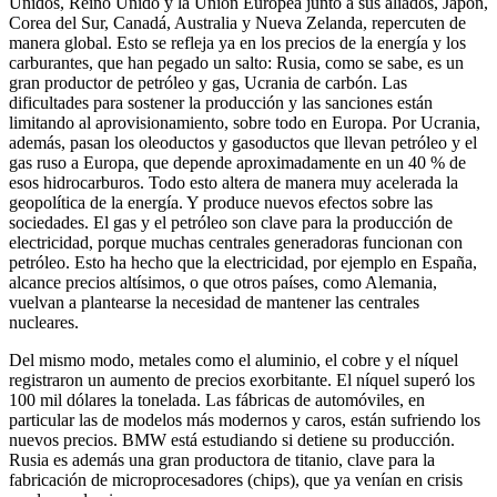
Unidos, Reino Unido y la Unión Europea junto a sus aliados, Japón,
Corea del Sur, Canadá, Australia y Nueva Zelanda, repercuten de
manera global. Esto se refleja ya en los precios de la energía y los
carburantes, que han pegado un salto: Rusia, como se sabe, es un
gran productor de petróleo y gas, Ucrania de carbón. Las
dificultades para sostener la producción y las sanciones están
limitando al aprovisionamiento, sobre todo en Europa. Por Ucrania,
además, pasan los oleoductos y gasoductos que llevan petróleo y el
gas ruso a Europa, que depende aproximadamente en un 40 % de
esos hidrocarburos. Todo esto altera de manera muy acelerada la
geopolítica de la energía. Y produce nuevos efectos sobre las
sociedades. El gas y el petróleo son clave para la producción de
electricidad, porque muchas centrales generadoras funcionan con
petróleo. Esto ha hecho que la electricidad, por ejemplo en España,
alcance precios altísimos, o que otros países, como Alemania,
vuelvan a plantearse la necesidad de mantener las centrales
nucleares.
Del mismo modo, metales como el aluminio, el cobre y el níquel
registraron un aumento de precios exorbitante. El níquel superó los
100 mil dólares la tonelada. Las fábricas de automóviles, en
particular las de modelos más modernos y caros, están sufriendo los
nuevos precios. BMW está estudiando si detiene su producción.
Rusia es además una gran productora de titanio, clave para la
fabricación de microprocesadores (chips), que ya venían en crisis