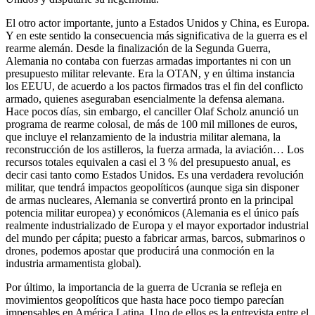
El otro actor importante, junto a Estados Unidos y China, es Europa.
Y en este sentido la consecuencia más significativa de la guerra es el
rearme alemán. Desde la finalización de la Segunda Guerra,
Alemania no contaba con fuerzas armadas importantes ni con un
presupuesto militar relevante. Era la OTAN, y en última instancia
los EEUU, de acuerdo a los pactos firmados tras el fin del conflicto
armado, quienes aseguraban esencialmente la defensa alemana.
Hace pocos días, sin embargo, el canciller Olaf Scholz anunció un
programa de rearme colosal, de más de 100 mil millones de euros,
que incluye el relanzamiento de la industria militar alemana, la
reconstrucción de los astilleros, la fuerza armada, la aviación… Los
recursos totales equivalen a casi el 3 % del presupuesto anual, es
decir casi tanto como Estados Unidos. Es una verdadera revolución
militar, que tendrá impactos geopolíticos (aunque siga sin disponer
de armas nucleares, Alemania se convertirá pronto en la principal
potencia militar europea) y económicos (Alemania es el único país
realmente industrializado de Europa y el mayor exportador industrial
del mundo per cápita; puesto a fabricar armas, barcos, submarinos o
drones, podemos apostar que producirá una conmoción en la
industria armamentista global).
Por último, la importancia de la guerra de Ucrania se refleja en
movimientos geopolíticos que hasta hace poco tiempo parecían
impensables en América Latina. Uno de ellos es la entrevista entre el