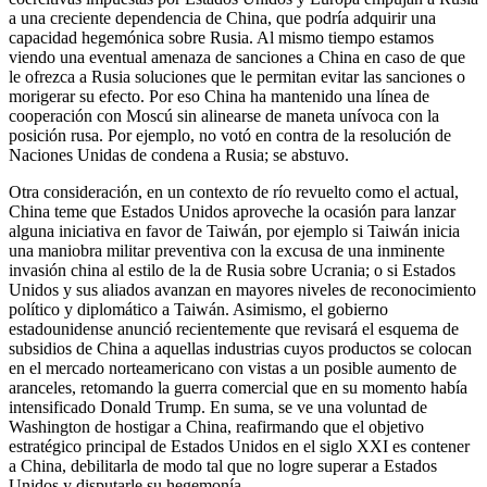
a una creciente dependencia de China, que podría adquirir una
capacidad hegemónica sobre Rusia. Al mismo tiempo estamos
viendo una eventual amenaza de sanciones a China en caso de que
le ofrezca a Rusia soluciones que le permitan evitar las sanciones o
morigerar su efecto. Por eso China ha mantenido una línea de
cooperación con Moscú sin alinearse de maneta unívoca con la
posición rusa. Por ejemplo, no votó en contra de la resolución de
Naciones Unidas de condena a Rusia; se abstuvo.
Otra consideración, en un contexto de río revuelto como el actual,
China teme que Estados Unidos aproveche la ocasión para lanzar
alguna iniciativa en favor de Taiwán, por ejemplo si Taiwán inicia
una maniobra militar preventiva con la excusa de una inminente
invasión china al estilo de la de Rusia sobre Ucrania; o si Estados
Unidos y sus aliados avanzan en mayores niveles de reconocimiento
político y diplomático a Taiwán. Asimismo, el gobierno
estadounidense anunció recientemente que revisará el esquema de
subsidios de China a aquellas industrias cuyos productos se colocan
en el mercado norteamericano con vistas a un posible aumento de
aranceles, retomando la guerra comercial que en su momento había
intensificado Donald Trump. En suma, se ve una voluntad de
Washington de hostigar a China, reafirmando que el objetivo
estratégico principal de Estados Unidos en el siglo XXI es contener
a China, debilitarla de modo tal que no logre superar a Estados
Unidos y disputarle su hegemonía.