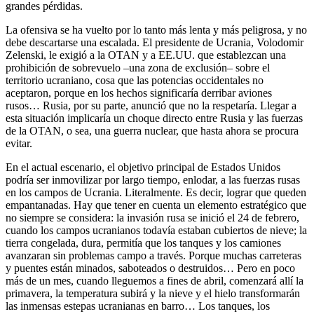
grandes pérdidas.
La ofensiva se ha vuelto por lo tanto más lenta y más peligrosa, y no
debe descartarse una escalada. El presidente de Ucrania, Volodomir
Zelenski, le exigió a la OTAN y a EE.UU. que establezcan una
prohibición de sobrevuelo –una zona de exclusión– sobre el
territorio ucraniano, cosa que las potencias occidentales no
aceptaron, porque en los hechos significaría derribar aviones
rusos… Rusia, por su parte, anunció que no la respetaría. Llegar a
esta situación implicaría un choque directo entre Rusia y las fuerzas
de la OTAN, o sea, una guerra nuclear, que hasta ahora se procura
evitar.
En el actual escenario, el objetivo principal de Estados Unidos
podría ser inmovilizar por largo tiempo, enlodar, a las fuerzas rusas
en los campos de Ucrania. Literalmente. Es decir, lograr que queden
empantanadas. Hay que tener en cuenta un elemento estratégico que
no siempre se considera: la invasión rusa se inició el 24 de febrero,
cuando los campos ucranianos todavía estaban cubiertos de nieve; la
tierra congelada, dura, permitía que los tanques y los camiones
avanzaran sin problemas campo a través. Porque muchas carreteras
y puentes están minados, saboteados o destruidos… Pero en poco
más de un mes, cuando lleguemos a fines de abril, comenzará allí la
primavera, la temperatura subirá y la nieve y el hielo transformarán
las inmensas estepas ucranianas en barro… Los tanques, los