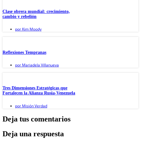
Clase obrera mundial: crecimiento,
cambio y rebelión
por
Kim Moody
Reflexiones Tempranas
por
Mariadela Villanueva
Tres Dimensiones Estratégicas que
Fortalecen la Alianza Rusia-Venezuela
por
Misión Verdad
Deja tus comentarios
Deja una respuesta