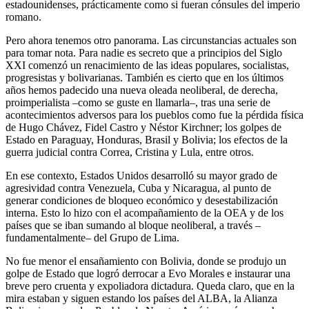
estadounidenses, prácticamente como si fueran cónsules del imperio
romano.
Pero ahora tenemos otro panorama. Las circunstancias actuales son
para tomar nota. Para nadie es secreto que a principios del Siglo
XXI comenzó un renacimiento de las ideas populares, socialistas,
progresistas y bolivarianas. También es cierto que en los últimos
años hemos padecido una nueva oleada neoliberal, de derecha,
proimperialista –como se guste en llamarla–, tras una serie de
acontecimientos adversos para los pueblos como fue la pérdida física
de Hugo Chávez, Fidel Castro y Néstor Kirchner; los golpes de
Estado en Paraguay, Honduras, Brasil y Bolivia; los efectos de la
guerra judicial contra Correa, Cristina y Lula, entre otros.
En ese contexto, Estados Unidos desarrolló su mayor grado de
agresividad contra Venezuela, Cuba y Nicaragua, al punto de
generar condiciones de bloqueo económico y desestabilización
interna. Esto lo hizo con el acompañamiento de la OEA y de los
países que se iban sumando al bloque neoliberal, a través –
fundamentalmente– del Grupo de Lima.
No fue menor el ensañamiento con Bolivia, donde se produjo un
golpe de Estado que logró derrocar a Evo Morales e instaurar una
breve pero cruenta y expoliadora dictadura. Queda claro, que en la
mira estaban y siguen estando los países del ALBA, la Alianza