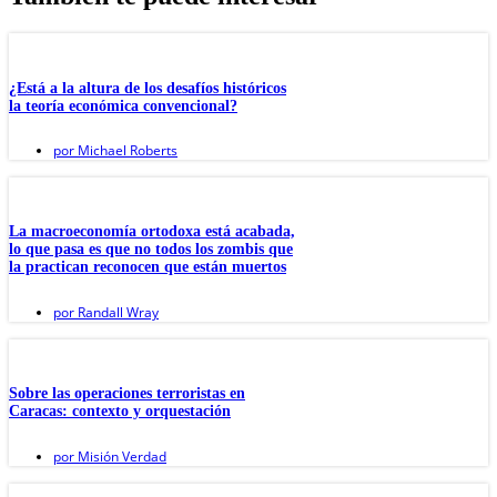
¿Está a la altura de los desafíos históricos
la teoría económica convencional?
por
Michael Roberts
La macroeconomía ortodoxa está acabada,
lo que pasa es que no todos los zombis que
la practican reconocen que están muertos
por
Randall Wray
Sobre las operaciones terroristas en
Caracas: contexto y orquestación
por
Misión Verdad