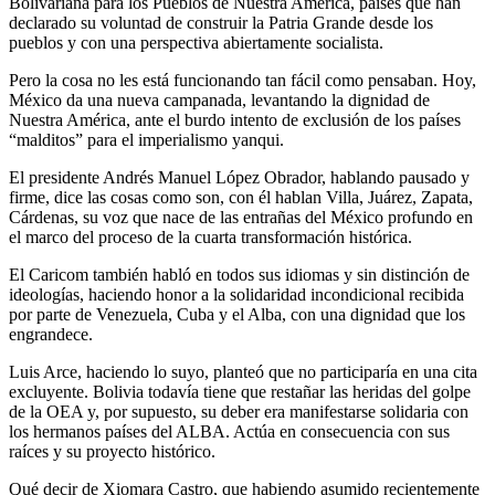
Bolivariana para los Pueblos de Nuestra América, países que han
declarado su voluntad de construir la Patria Grande desde los
pueblos y con una perspectiva abiertamente socialista.
Pero la cosa no les está funcionando tan fácil como pensaban. Hoy,
México da una nueva campanada, levantando la dignidad de
Nuestra América, ante el burdo intento de exclusión de los países
“malditos” para el imperialismo yanqui.
El presidente Andrés Manuel López Obrador, hablando pausado y
firme, dice las cosas como son, con él hablan Villa, Juárez, Zapata,
Cárdenas, su voz que nace de las entrañas del México profundo en
el marco del proceso de la cuarta transformación histórica.
El Caricom también habló en todos sus idiomas y sin distinción de
ideologías, haciendo honor a la solidaridad incondicional recibida
por parte de Venezuela, Cuba y el Alba, con una dignidad que los
engrandece.
Luis Arce, haciendo lo suyo, planteó que no participaría en una cita
excluyente. Bolivia todavía tiene que restañar las heridas del golpe
de la OEA y, por supuesto, su deber era manifestarse solidaria con
los hermanos países del ALBA. Actúa en consecuencia con sus
raíces y su proyecto histórico.
Qué decir de Xiomara Castro, que habiendo asumido recientemente