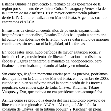
Estados Unidos ha provocado el rechazo de los gobiernos de la
región por su intento de excluir a Cuba, Nicaragua y Venezuela de
la Cumbre de las Américas. Es la mayor confrontación pública
desde la IV Cumbre, realizada en Mar del Plata, Argentina, cuando
enterramos el ALCA.
En sus más de ciento cincuenta años de potencia expansionista,
hegemónica e imperialista, Estados Unidos ha llegado a controlar a
tal punto a los gobiernos de la región, que se daba el lujo de imponer
condiciones, sin respetar ni la legalidad, ni las formas.
En todos estos años, hubo períodos de mayor agitación social y
lucha de clases, movimientos de liberación nacional en distintas
épocas y lugares enfrentaron el mandato del todopoderoso, pero
finalmente, terminaban quedando aislados y en minoría.
Sin embargo, llegó un momento estelar para los pueblos, podríamos
decir que fue en la Cumbre de Mar del Plata, en noviembre de 2005,
cuando se dio en su máximo nivel la coordinación de las fuerzas
populares, con el liderazgo de Lula, Chávez, Kirchner, Tabaré
Vásquez y Evo, que todavía no era presidente pero acompañaba.
Así fue cómo se produjo la derrota del más ambicioso proyecto de
libre comercio regional: el ALCA. “Al carajo el Alca” fue la
consigna de Chávez, en la tribuna popular. Y Kirchner, en plena