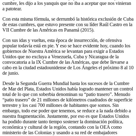
cumbre, les dijo a los yanquis que no iba a aceptar que nos vinieran
a patotear.
Con esta misma fórmula, se derrumbó la histórica exclusión de Cuba
de estas cumbres, que estuvo presente con su líder Raúl Castro en la
VII Cumbre de las Américas en Panamá (2015).
Con sus idas y vueltas, esta época de insurrección, de ofensiva
popular todavía está en pie. Y eso se hace evidente hoy, cuando los
gobiernos de Nuestra América se levantan para exigir a Estados
Unidos que no excluya a Venezuela, Cuba y Nicaragua de la
convocatoria a la IX Cumbre de las Américas, que debe llevarse a
cabo en la ciudad estadounidense de Los Ángeles el próximo 8 al 10
de junio.
Desde la Segunda Guerra Mundial hasta los sucesos de la Cumbre
de Mar del Plata, Estados Unidos había logrado mantener un control
total de lo que con soberbia denominan su “patio trasero”. Menudo
“patio trasero” de 21 millones de kilómetros cuadrados de superficie
terrestre y los casi 700 millones de habitantes que somos. Sin
embargo, todo ese poder que tenemos, se reduce a la nada debido a
nuestra fragmentación. Justamente, por eso es que Estados Unidos
ha podido durante tanto tiempo sostener la dominación política,
económica y cultural de la región, contando con la OEA como
ministerio de las Colonias y usando a su red de embajadores