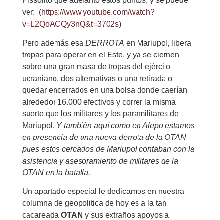
Pissolito que adelantó estos puntos, y se puede
ver: (
https://www.youtube.com/watch?
v=L2QoACQy3nQ&t=3702s
)
Pero además esa
DERROTA
en Mariupol, libera
tropas para operar en el Este, y ya se ciernen
sobre una gran masa de tropas del ejército
ucraniano, dos alternativas o una retirada o
quedar encerrados en una bolsa donde caerían
alrededor 16.000 efectivos y correr la misma
suerte que los militares y los paramilitares de
Mariupol.
Y también aquí como en Alepo estamos
en presencia de una nueva derrota de la OTAN
pues estos cercados de Mariupol contaban con la
asistencia y asesoramiento de militares de la
OTAN en la batalla.
Un apartado especial le dedicamos en nuestra
columna de geopolitica de hoy es a la tan
cacareada
OTAN
y sus extraños apoyos a