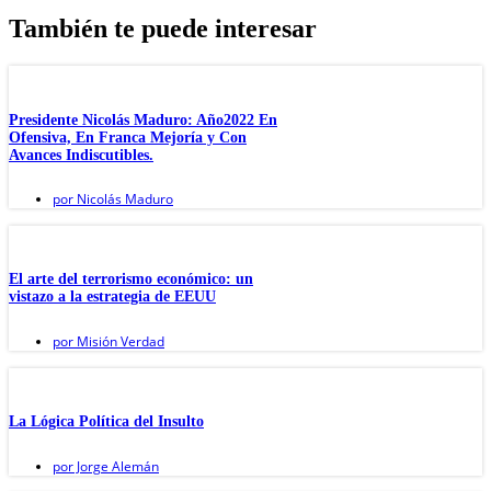
También te puede interesar
Presidente Nicolás Maduro: Año2022 En
Ofensiva, En Franca Mejoría y Con
Avances Indiscutibles.
por
Nicolás Maduro
El arte del terrorismo económico: un
vistazo a la estrategia de EEUU
por
Misión Verdad
La Lógica Política del Insulto
por
Jorge Alemán