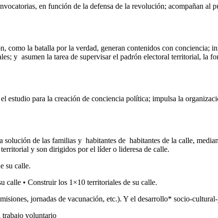
nvocatorias, en función de la defensa de la revolución; acompañan al p
ón, como la batalla por la verdad, generan contenidos con conciencia;
s; y asumen la tarea de supervisar el padrón electoral territorial, la f
l estudio para la creación de conciencia política; impulsa la organizaci
a solución de las familias y habitantes de habitantes de la calle, med
rritorial y son dirigidos por el líder o lideresa de calle.
 su calle.
 calle • Construir los 1×10 territoriales de su calle.
iones, jornadas de vacunación, etc.). Y el desarrollo* socio-cultural-y
 trabajo voluntario