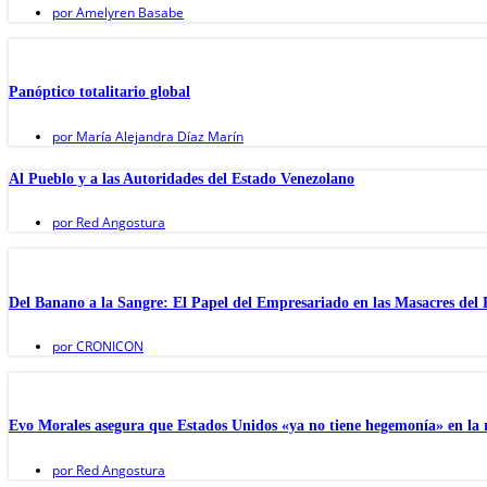
por
Amelyren Basabe
Panóptico totalitario global
por
María Alejandra Díaz Marín
Al Pueblo y a las Autoridades del Estado Venezolano
por
Red Angostura
Del Banano a la Sangre: El Papel del Empresariado en las Masacres del
por
CRONICON
Evo Morales asegura que Estados Unidos «ya no tiene hegemonía» en la 
por
Red Angostura