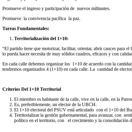
Promueve el ingreso y participación de nuevos militantes.
Promueve la convivencia pacífica la paz.
Tareas Fundamentales:
Territorialización del 1×10:
“El partido tiene que motorizar, facilitar, orientar, abrir cauces para e
lo pueda hacer necesita de muy sólidos cuadros, eficaces y con cali
En cada calle debemos organizar los 1×10 de acuerdo con la cantidad d
tendremos organizados 4 (1×10) en cada calle. La cantidad de electore
Criterios Del 1×10 Territorial
El miembro es habitante de la calle, vive en la calle, en la Parro
Es, preferiblemente, un elector de la UBCH.
El 1×10 electoral del PSUV está articulado con el 1×10 del B
Territorializar la gestión gubernamental, para avanzar, con senti
político en el territorio, con el crecimiento y la consolidación