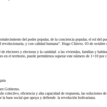
l fortalecimiento del poder popular, de la conciencia popular, el rol del p
dad revolucionaria, y con calidad humana”. Hugo Chávez. 03 de octubre 
e electores y electoras y la cantidad a las viviendas, familias y habi
s en el territorio, puede permitirnos superar este número de 1×10 por c
quia
uen Gobierno.
do colectivo, eficiencia y alta capacidad de respuesta, las soluciones de
 de la base social que apoya y defiende la revolución bolivariana.