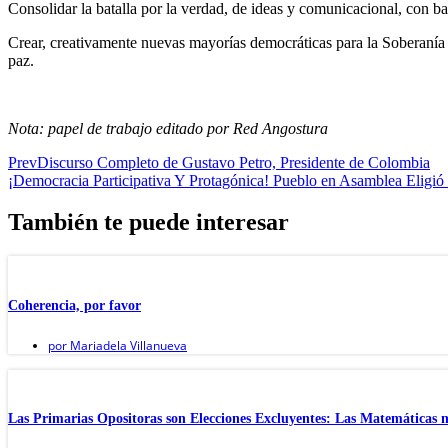
Consolidar la batalla por la verdad, de ideas y comunicacional, con ba
Crear, creativamente nuevas mayorías democráticas para la Soberanía d
paz.
Nota: papel de trabajo editado por Red Angostura
Prev
Discurso Completo de Gustavo Petro, Presidente de Colombia
¡Democracia Participativa Y Protagónica! Pueblo en Asamblea Elig
También te puede interesar
Coherencia, por favor
por
Mariadela Villanueva
Las Primarias Opositoras son Elecciones Excluyentes: Las Matemáticas 