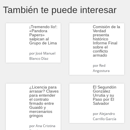
También te puede interesar
¡Tremendo lío!:
Comisión de la
«Pandora
Verdad
Papers»
presenta
salpican al
histórico
Grupo de Lima
Informe Final
sobre el
conflicto
por
José Manuel
armado
Blanco Díaz
por
Red
Angostura
¿Licencia para
El Segundón
arrasar? Claves
González
para entender
Urrutia y su
el contrato
Paso por El
firmado entre
Salvador
Guaidó y
mercenarios
por
Alejandro
gringos
Carrillo García
por
Ana Cristina