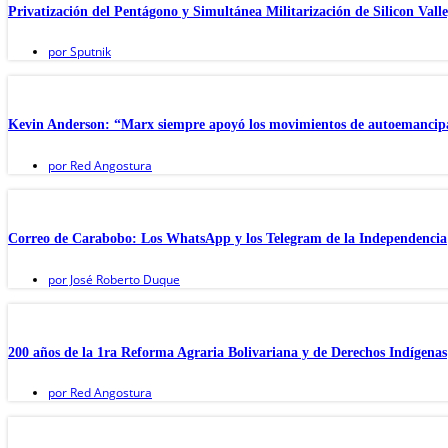
Privatización del Pentágono y Simultánea Militarización de Silicon Valle
por
Sputnik
Kevin Anderson: “Marx siempre apoyó los movimientos de autoemancip
por
Red Angostura
Correo de Carabobo: Los WhatsApp y los Telegram de la Independencia
por
José Roberto Duque
200 años de la 1ra Reforma Agraria Bolivariana y de Derechos Indígenas
por
Red Angostura