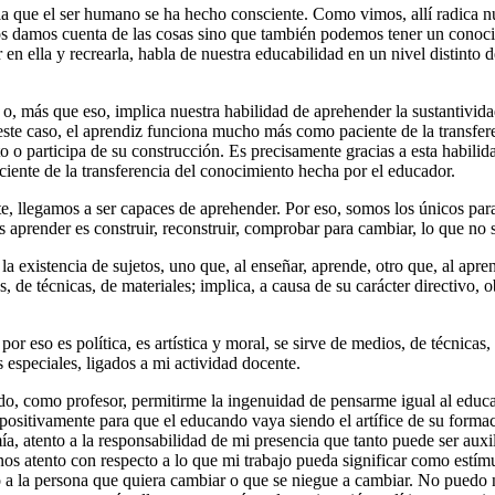
e la que el ser humano se ha hecho consciente. Como vimos, allí radica
nos damos cuenta de las cosas sino que también podemos tener un conoci
en ella y recrearla, habla de nuestra educabilidad en un nivel distinto d
 o, más que eso, implica nuestra habilidad de aprehender la sustantivid
este caso, el aprendiz funciona mucho más como paciente de la transfere
 o participa de su construcción. Es precisamente gracias a esta habilid
aciente de la transferencia del conocimiento hecha por el educador.
te, llegamos a ser capaces de aprehender. Por eso, somos los únicos par
prender es construir, reconstruir, comprobar para cambiar, lo que no se 
a existencia de sujetos, uno que, al enseñar, aprende, otro que, al apren
de técnicas, de materiales; implica, a causa de su carácter directivo, obj
or eso es política, es artística y moral, se sirve de medios, de técnicas
 especiales, ligados a mi actividad docente.
edo, como profesor, permitirme la ingenuidad de pensarme igual al educan
positivamente para que el educando vaya siendo el artífice de su formac
nomía, atento a la responsabilidad de mi presencia que tanto puede ser au
nos atento con respecto a lo que mi trabajo pueda significar como estímu
o a la persona que quiera cambiar o que se niegue a cambiar. No puedo