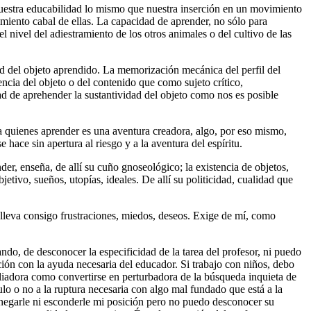
 nuestra educabilidad lo mismo que nuestra inserción en un movimiento
miento cabal de ellas. La capacidad de aprender, no sólo para
el nivel del adiestramiento de los otros animales o del cultivo de las
ad del objeto aprendido. La memorización mecánica del perfil del
ncia del objeto o del contenido que como sujeto crítico,
ad de aprehender la sustantividad del objeto como nos es posible
a quienes aprender es una aventura creadora, algo, por eso mismo,
hace sin apertura al riesgo y a la aventura del espíritu.
der, enseña, de allí su cuño gnoseológico; la existencia de objetos,
etivo, sueños, utopías, ideales. De allí su politicidad, cualidad que
, lleva consigo frustraciones, miedos, deseos. Exige de mí, como
do, de desconocer la especificidad de la tarea del profesor, ni puedo
ión con la ayuda necesaria del educador. Si trabajo con niños, debo
xiliadora como convertirse en perturbadora de la búsqueda inquieta de
lo o no a la ruptura necesaria con algo mal fundado que está a la
 negarle ni esconderle mi posición pero no puedo desconocer su