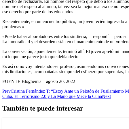
derecho de rechazarla. En nombre del respeto que debo a los alumnos n
nombre del respeto al alumno, tal vez sea la mejor manera de no respet
ese derecho por parte de los educandos.
Recientemente, en un encuentro público, un joven recién ingresado a 
problemas.»
«Puede haber alborotadores entre los sin-tierra, —respondí— pero su l
La inmoralidad y el desorden están en el mantenimiento de un «orden»
La conversación, aparentemente, terminó allí. El joven apretó mi man
mí lo que me parece justo que debía decir.
Es así como voy intentando ser profesor, asumiendo mis convicciones, d
mis limitaciones, acompañadas siempre del esfuerzo por superarlas, l
FUENTE Bloghemia – agosto 20, 2022
Prev
Cristina Fernández T: “Estoy Ante un Pelotón de Fusilamiento Me
Cuba. El Terrorismo 2.0 y La Mano que Mece la Cuna
Next
También te puede interesar