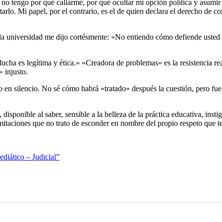
o tengo por qué callarme, por qué ocultar mi opción política y asumir u
arlo. Mi papel, por el contrario, es el de quien declara el derecho de c
la universidad me dijo cortésmente: «No entiendo cómo defiende usted a 
ucha es legítima y ética.» «Creadora de problemas» es la resistencia rea
 injusto.
o en silencio. No sé cómo habrá «tratado» después la cuestión, pero fu
isponible al saber, sensible a la belleza de la práctica educativa, inst
imitaciones que no trato de esconder en nombre del propio respeto que 
diático – Judicial”