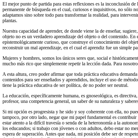
El mejor punto de partida para estas reflexiones es la inconclusión d
permanente de búsqueda en el cual, curiosos e inquisitivos, no sólo 
adaptamos sino sobre todo para transformar la realidad, para intervenir 
plantas.
Nuestra capacidad de aprender, de donde viene la de enseñar, sugiere,
objeto no es un verdadero aprendizaje del objeto o del contenido. En 
epistemológicamente curioso, que construye el conocimiento del objeto
reconstruir un mal aprendizaje, en el cual el aprendiz fue un simple p
Mujeres y hombres, somos los únicos seres que, social e históricamen
mucho más rico que simplemente repetir la lección dada. Para nosotros a
A esta altura, creo poder afirmar que toda práctica educativa demanda l
contenidos para ser enseñados y aprendidos, incluye el uso de métodos, 
tiene la práctica educativa de ser política, de no poder ser neutral.
La educación, específicamente humana, es gnoseológica, es directiva, p
profesor, una competencia general, un saber de su naturaleza y saberes
Si mi opción es progresista y he sido y soy coherente con ella, no pu
tampoco, por otro lado, negar que mi papel fundamental es contribuir 
estar atento a la difícil travesía o senda de la heteronomía a la auto
los educandos; si trabajo con jóvenes o con adultos, debo estar no me
espera de superación. Antes que nada, mi posición debe ser de respet