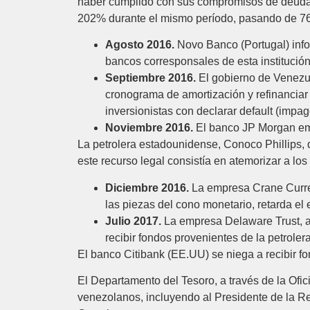
haber cumplido con sus compromisos de deuda 
202% durante el mismo período, pasando de 7
Agosto 2016.
Novo Banco (Portugal) info
bancos corresponsales de esta institución
Septiembre 2016
.
El gobierno de Venezuel
cronograma de amortización y refinanciar
inversionistas con declarar default (impa
Noviembre 2016.
El banco JP Morgan emi
La petrolera estadounidense, Conoco Phillips
este recurso legal consistía en atemorizar a los
Diciembre 2016.
La empresa Crane Curren
las piezas del cono monetario, retarda el 
Julio 2017.
La empresa Delaware Trust, 
recibir fondos provenientes de la petrole
El banco Citibank (EE.UU) se niega a recibir f
El Departamento del Tesoro, a través de la Ofic
venezolanos, incluyendo al Presidente de la R