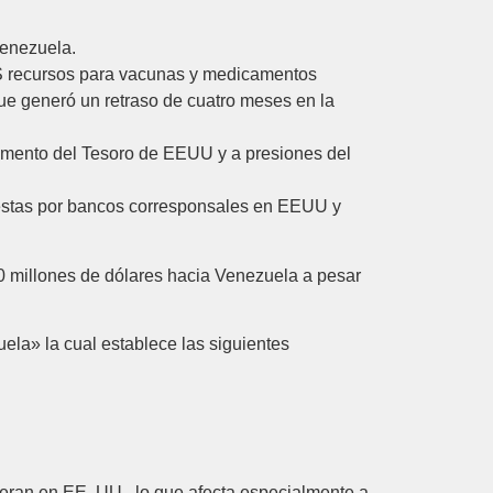
Venezuela.
BS recursos para vacunas y medicamentos
que generó un retraso de cuatro meses en la
amento del Tesoro de EEUU y a presiones del
uestas por bancos corresponsales en EEUU y
0 millones de dólares hacia Venezuela a pesar
ela» la cual establece las siguientes
eran en EE. UU., lo que afecta especialmente a