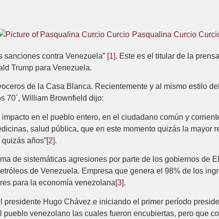
Pasqualina Curcio Curci
as sanciones contra Venezuela”
[1]
. Este es el titular de la pren
ald Trump para Venezuela.
 voceros de la Casa Blanca. Recientemente y al mismo estilo del
os 70´, William Brownfield dijo:
impacto en el pueblo entero, en el ciudadano común y corriente
medicinas, salud pública, que en este momento quizás la mayor r
 quizás años”
[2]
.
ima de sistemáticas agresiones por parte de los gobiernos de
, Petróleos de Venezuela. Empresa que genera el 98% de los ingr
ares para la economía venezolana
[3]
.
del presidente Hugo Chávez e iniciando el primer período presid
 pueblo venezolano las cuales fueron encubiertas, pero que con