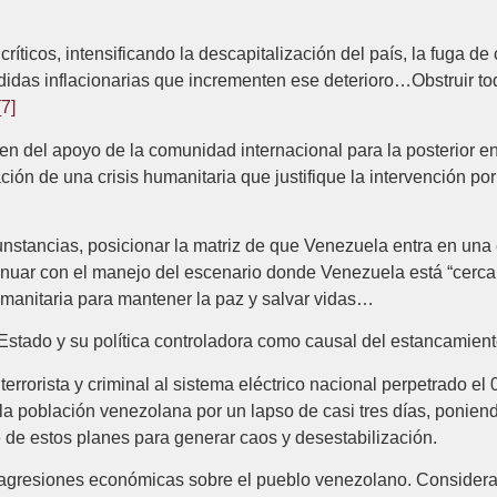
ríticos, intensificando la descapitalización del país, la fuga de
didas inflacionarias que incrementen ese deterioro…Obstruir to
[7]
en del apoyo de la comunidad internacional para la posterior en
ón de una crisis humanitaria que justifique la intervención por
unstancias, posicionar la matriz de que Venezuela entra en una e
inuar con el manejo del escenario donde Venezuela está “cerc
umanitaria para mantener la paz y salvar vidas…
stado y su política controladora como causal del estancamiento
rrorista y criminal al sistema eléctrico nacional perpetrado el
 la población venezolana por un lapso de casi tres días, ponien
de estos planes para generar caos y desestabilización.
 agresiones económicas sobre el pueblo venezolano. Consideram