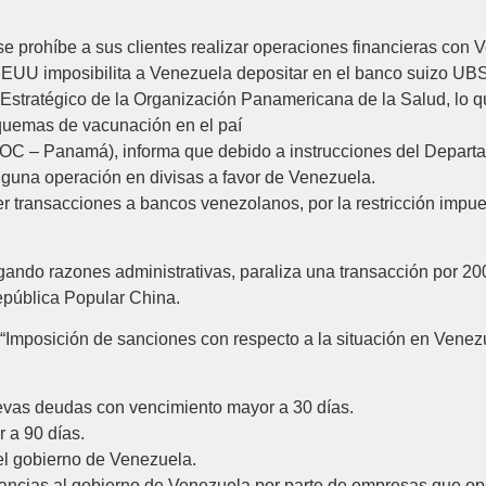
e prohíbe a sus clientes realizar operaciones financieras con 
EEUU imposibilita a Venezuela depositar en el banco suizo U
y Estratégico de la Organización Panamericana de la Salud, lo 
squemas de vacunación en el paí
BOC – Panamá), informa que debido a instrucciones del Depart
guna operación en divisas a favor de Venezuela.
er transacciones a bancos venezolanos, por la restricción imp
ndo razones administrativas, paraliza una transacción por 20
epública Popular China.
Imposición de sanciones con respecto a la situación en Venezu
vas deudas con vencimiento mayor a 30 días.
a 90 días.
el gobierno de Venezuela.
ancias al gobierno de Venezuela por parte de empresas que op