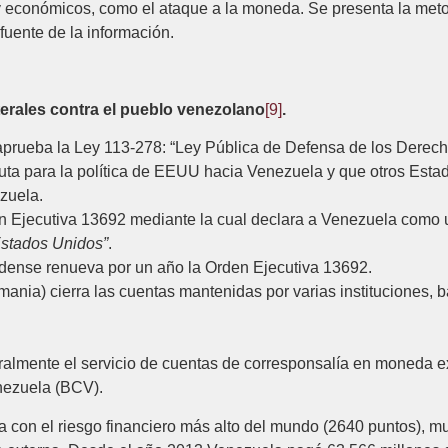
 y económicos, como el ataque a la moneda. Se presenta la meto
fuente de la información.
terales contra el pueblo venezolano
[9]
.
rueba la Ley 113-278: “Ley Pública de Defensa de los Derech
ruta para la política de EEUU hacia Venezuela y que otros Esta
ezuela.
n Ejecutiva 13692 mediante la cual declara a Venezuela como
 Estados Unidos
”
.
idense renueva por un año la Orden Ejecutiva 13692.
ia) cierra las cuentas mantenidas por varias instituciones, 
ralmente el servicio de cuentas de corresponsalía en moneda ex
nezuela (BCV).
a con el riesgo financiero más alto del mundo (2640 puntos), m