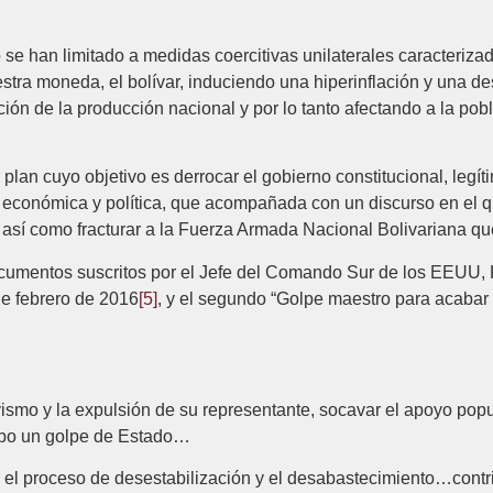
se han limitado a medidas coercitivas unilaterales caracteriza
tra moneda, el bolívar, induciendo una hiperinflación y una des
ón de la producción nacional y por lo tanto afectando a la pob
lan cuyo objetivo es derrocar el gobierno constitucional, leg
 económica y política, que acompañada con un discurso en el qu
 así como fracturar a la Fuerza Armada Nacional Bolivariana qu
mentos suscritos por el Jefe del Comando Sur de los EEUU, Kur
e febrero de 2016
[5]
, y el segundo “Golpe maestro para acabar 
chavismo y la expulsión de su representante, socavar el apoyo p
cabo un golpe de Estado…
el proceso de desestabilización y el desabastecimiento…contribu