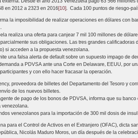
externa. Desde el año 2013 Venezuela pagó 63 566 millones de
68 en 2012 a 2323 en 2016
[10]
. Cada 100 puntos de riesgo-país
rma la imposibilidad de realizar operaciones en dólares con ba
.
a realiza una oferta para canjear 7 mil 100 millones de dólare
 parcialmente sus obligaciones. Las tres grandes calificadoras
go) si acceden a la propuesta venezolana.
te una falsa alerta de default sobre un supuesto impago de d
, demanda a PDVSA ante una Corte en Delaware, EEUU, por una 
 participantes y con ello hacer fracasar la operación.
cy, proveedora de billetes del Departamento del Tesoro y cont
envío de los nuevos billetes.
agente de pago de los bonos de PDVSA, informa que su banco
ra venezolana.
ondos venezolanos para la importación de 300 mil dosis de insul
ina para el Control de Activos en el Extranjero (OFAC), dicta s
epública, Nicolás Maduro Moros, un día después de la celebrac