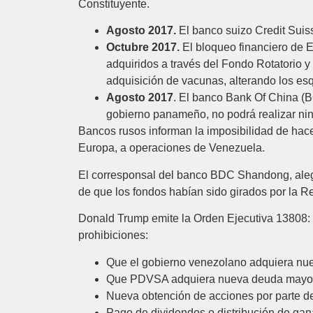
Constituyente.
Agosto 2017.
El banco suizo Credit Suiss
Octubre 2017.
El bloqueo financiero de 
adquiridos a través del Fondo Rotatorio 
adquisición de vacunas, alterando los e
Agosto 2017
. El banco Bank Of China (
gobierno panameño, no podrá realizar nin
Bancos rusos informan la imposibilidad de hac
Europa, a operaciones de Venezuela.
El corresponsal del banco BDC Shandong, alega
de que los fondos habían sido girados por la R
Donald Trump emite la Orden Ejecutiva 13808: “
prohibiciones:
Que el gobierno venezolano adquiera nue
Que PDVSA adquiera nueva deuda mayor 
Nueva obtención de acciones por parte d
Pago de dividendos o distribución de gan